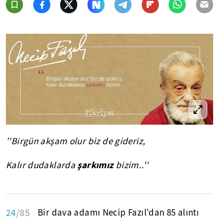
''Birgün akşam olur biz de gideriz,
şarkımız
Kalır dudaklarda
bizim..''
24
/85
Bir dava adamı Necip Fazıl'dan 85 alıntı