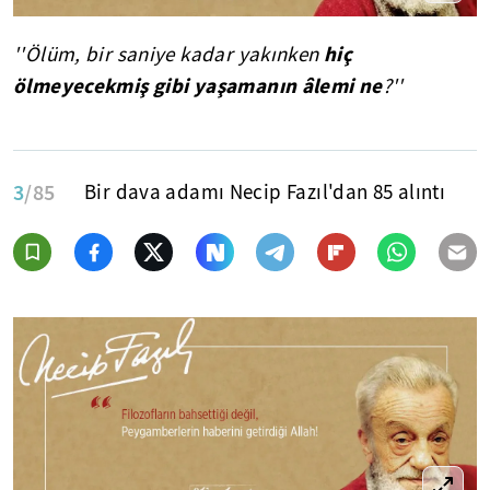
hiç
''Ölüm, bir saniye kadar yakınken
ölmeyecekmiş gibi yaşamanın âlemi ne
?''
3
/85
Bir dava adamı Necip Fazıl'dan 85 alıntı