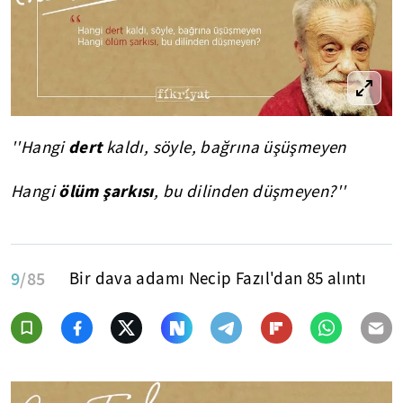
dert
''Hangi
kaldı, söyle, bağrına üşüşmeyen
ölüm şarkısı
Hangi
, bu dilinden düşmeyen?''
9
/85
Bir dava adamı Necip Fazıl'dan 85 alıntı