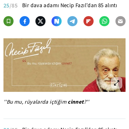
25
/85
Bir dava adamı Necip Fazıl'dan 85 alıntı
cinnet
''Bu mu, rüyalarda içtiğim
?''