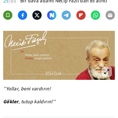
29
/85
Bir dava adamı Necip Fazıl'dan 85 alıntı
''Yollar, beni vardırın!
Gökler
, tutup kaldırın!''