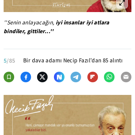
iyi insanlar iyi atlara
''Senin anlayacağın,
bindiler, gittiler...''
5
/85
Bir dava adamı Necip Fazıl'dan 85 alıntı