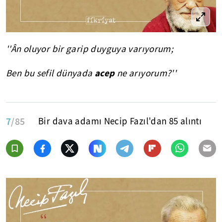
''Ân oluyor bir garip duyguya varıyorum;
acep
Ben bu sefil dünyada
ne arıyorum?''
7
/85
Bir dava adamı Necip Fazıl'dan 85 alıntı