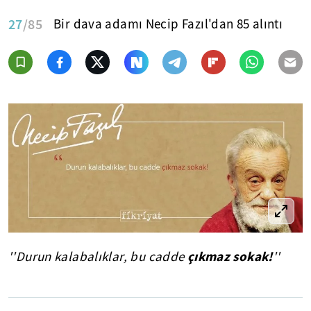
27
/85
Bir dava adamı Necip Fazıl'dan 85 alıntı
çıkmaz sokak!
''Durun kalabalıklar, bu cadde
''