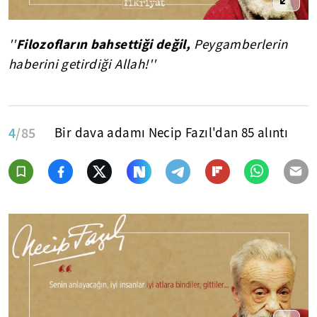
Filozofların bahsettiği değil,
''
Peygamberlerin
haberini getirdiği Allah!''
4
/85
Bir dava adamı Necip Fazıl'dan 85 alıntı