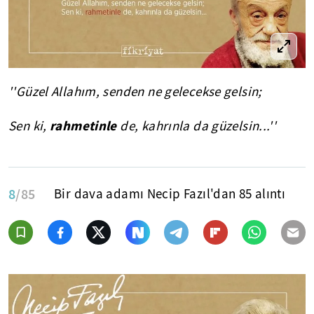
''Güzel Allahım, senden ne gelecekse gelsin;
rahmetinle
Sen ki,
de, kahrınla da güzelsin...''
8
/85
Bir dava adamı Necip Fazıl'dan 85 alıntı