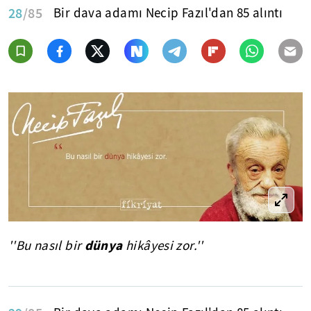
28
/85
Bir dava adamı Necip Fazıl'dan 85 alıntı
dünya
''Bu nasıl bir
hikâyesi zor.''