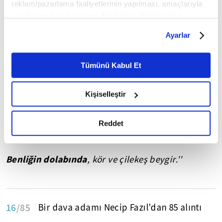
reklam/pazarlama faaliyetlerinin yapılması, amaçlarıyla
sınırlı olarak açık rızanız dahilinde kullanılacaktır.
Çerezlere ilişkin tercihlerinizi çerez paneli vasıtasıyla
Ayarlar
belirleyebilirsiniz. Çerezlere ilişkin detaylı bilgi için
Ayarlar butonuna tıklayabilir,
Çerez Bilgilendirme
Metnimizi ziyaret edebilirsiniz.
Tümünü Kabul Et
6698 sayılı Kişisel Verilerin Korunması Kanunu uyarınca
hazırlanmış olan İnternet Sitesi Aydınlatma Metnimizi
Kişiselleştir
okumak ve sitemizi ziyaretiniz kapsamında
gerçekleştirilen veri işleme faaliyetleri ile ilgili daha
detaylı bilgi almak için lütfen
tıklayınız.
Reddet
''Ben başı ağır gelmiş, boşlukta düşen fikir;
Benliğin dolabında
, kör ve çilekeş beygir.''
16
/85
Bir dava adamı Necip Fazıl'dan 85 alıntı