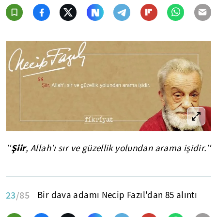
Şiir
''
, Allah'ı sır ve güzellik yolundan arama işidir.''
23
/85
Bir dava adamı Necip Fazıl'dan 85 alıntı