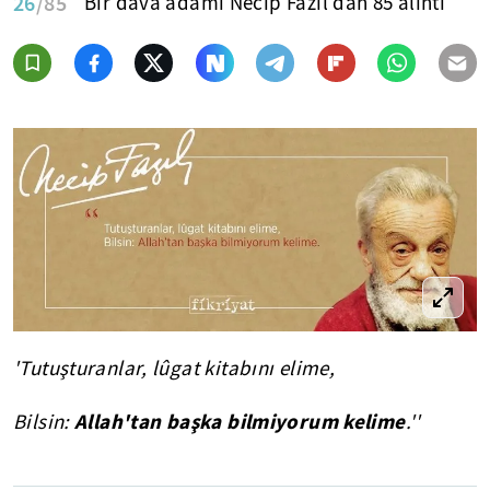
26
/85
Bir dava adamı Necip Fazıl'dan 85 alıntı
'Tutuşturanlar, lûgat kitabını elime,
Allah'tan başka bilmiyorum kelime
Bilsin:
.''