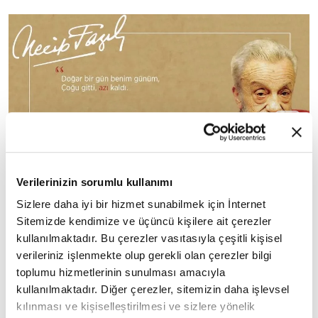
''Doğar bir gün benim günüm,
Verilerinizin sorumlu kullanımı
azı
Çoğu gitti,
kaldı.''
Sizlere daha iyi bir hizmet sunabilmek için İnternet
Sitemizde kendimize ve üçüncü kişilere ait çerezler
kullanılmaktadır. Bu çerezler vasıtasıyla çeşitli kişisel
verileriniz işlenmekte olup gerekli olan çerezler bilgi
15
/85
Bir dava adamı Necip Fazıl'dan 85 alıntı
toplumu hizmetlerinin sunulması amacıyla
kullanılmaktadır. Diğer çerezler, sitemizin daha işlevsel
kılınması ve kişiselleştirilmesi ve sizlere yönelik