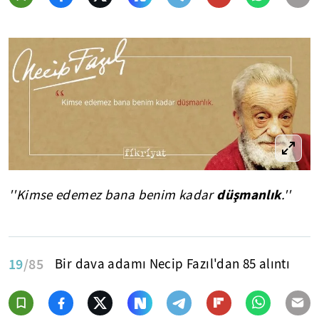
düşmanlık
''Kimse edemez bana benim kadar
.''
19
/85
Bir dava adamı Necip Fazıl'dan 85 alıntı