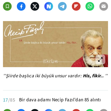
His, fikir..
''Şiirde başlıca iki büyük unsur vardır:
''
17
/85
Bir dava adamı Necip Fazıl'dan 85 alıntı