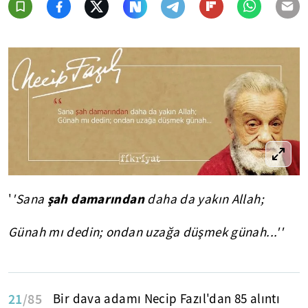
şah damarından
'
'Sana
daha da yakın Allah;
Günah mı dedin; ondan uzağa düşmek günah...''
21
/85
Bir dava adamı Necip Fazıl'dan 85 alıntı