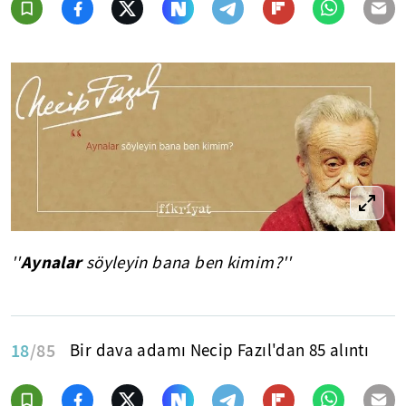
Aynalar
''
söyleyin bana ben kimim?''
18
/85
Bir dava adamı Necip Fazıl'dan 85 alıntı