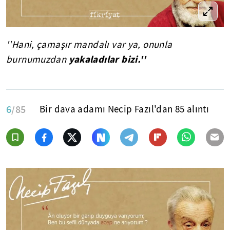
''Hani, çamaşır mandalı var ya, onunla
yakaladılar bizi.''
burnumuzdan
6
/85
Bir dava adamı Necip Fazıl'dan 85 alıntı