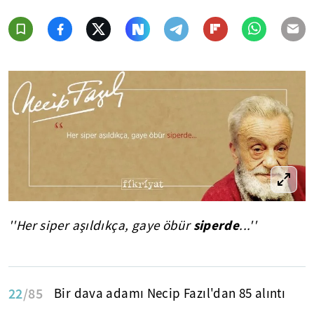
siperde
''Her siper aşıldıkça, gaye öbür
...''
22
/85
Bir dava adamı Necip Fazıl'dan 85 alıntı