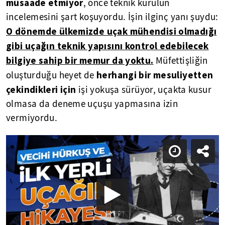
müsaade etmiyor
, önce teknik kurulun
incelemesini şart koşuyordu. İşin ilginç yanı şuydu:
O dönemde ülkemizde uçak mühendisi olmadığı
gibi uçağın teknik yapısını kontrol edebilecek
bilgiye sahip bir memur da yoktu.
Müfettişliğin
herhangi bir mesuliyetten
oluşturduğu heyet de
çekindikleri için
işi yokuşa sürüyor, uçakta kusur
olmasa da deneme uçuşu yapmasına izin
vermiyordu.