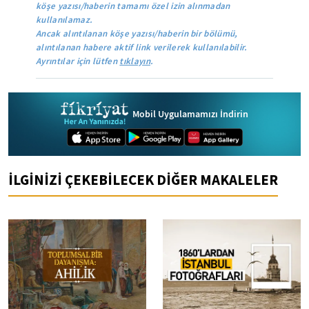
köşe yazısı/haberin tamamı özel izin alınmadan
kullanılamaz.
Ancak alıntılanan köşe yazısı/haberin bir bölümü,
alıntılanan habere aktif link verilerek kullanılabilir.
Ayrıntılar için lütfen
tıklayın
.
Mobil Uygulamamızı İndirin
İLGİNİZİ ÇEKEBİLECEK DİĞER MAKALELER