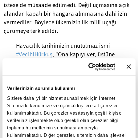
istese de müsaade edilmedi. Değil uçmasına açık
alandan kapalı bir hangara alınmasına dahi izin
vermediler. Böylece ülkemizin ilk milli uçağı
çürümeye terk edildi.
Havacılık tarihimizin unutulmaz ismi
#VecihiHürkuş
, "Ona kapıyı ver, üstüne
çıkar, onu da uçurur" cümlesiyle tarif
edilirdi.
Peki, ilk yerli uçağın uçuş yapmasına
Verilerinizin sorumlu kullanımı
neden izin verilmedi?
Sizlere daha iyi bir hizmet sunabilmek için İnternet
pic.twitter.com/Hd9ql5EM1G
Sitemizde kendimize ve üçüncü kişilere ait çerezler
kullanılmaktadır. Bu çerezler vasıtasıyla çeşitli kişisel
— Fikriyat (@fikriyatcom)
July 16, 2023
verileriniz işlenmekte olup gerekli olan çerezler bilgi
toplumu hizmetlerinin sunulması amacıyla
*
kullanılmaktadır. Diğer çerezler, sitemizin daha işlevsel