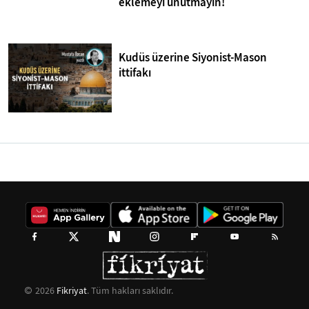
eklemeyi unutmayın!
Kudüs üzerine Siyonist-Mason
ittifakı
2026
Fikriyat
. Tüm hakları saklıdır.