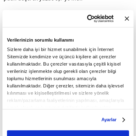
Buna karşın, sağlık hizmetleri maliyetlerindeki
artışa ilişkin beklenti 0,5 puan artarak yüzde 9,4'e,
kira maliyetlerindeki artışa ilişkin beklenti 0,9
puan yükselerek yüzde 8,3'e ulaştı.
Verilerinizin sorumlu kullanımı
Sizlere daha iyi bir hizmet sunabilmek için İnternet
Hanehalkı gelirindeki artış beklentisi 0,2 puan
Sitemizde kendimize ve üçüncü kişilere ait çerezler
yükselişle yüzde 3 seviyesine çıkarken,
kullanılmaktadır. Bu çerezler vasıtasıyla çeşitli kişisel
harcamalara ilişkin artış beklentisi değişim
verileriniz işlenmekte olup gerekli olan çerezler bilgi
göstermeyerek yüzde 5 seviyesinde kaldı.
toplumu hizmetlerinin sunulması amacıyla
kullanılmaktadır. Diğer çerezler, sitemizin daha işlevsel
ABD'de Tüketici Fiyat Endeksi (TÜFE), mayısta aylık
kılınması ve kişiselleştirilmesi ve sizlere yönelik
reklam/pazarlama faaliyetlerinin yapılması, amaçlarıyla
yüzde 0,5, yıllık yüzde 4,2 artmıştı.
sınırlı olarak açık rızanız dahilinde kullanılacaktır.
Çerezlere ilişkin tercihlerinizi çerez paneli vasıtasıyla
Haziran ayına ilişkin TÜFE verileri 14 Temmuz'da
Ayarlar
belirleyebilirsiniz. Çerezlere ilişkin detaylı bilgi için
açıklanacak.
Ayarlar butonuna tıklayabilir,
Çerez Bilgilendirme