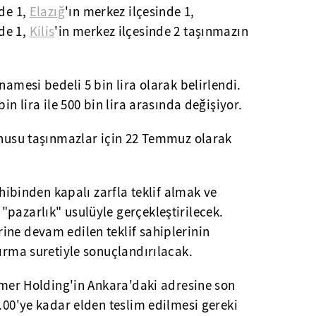
de 1,
Elazığ
'ın merkez ilçesinde 1,
de 1,
Kilis
'in merkez ilçesinde 2 taşınmazın
namesi bedeli 5 bin lira olarak belirlendi.
in lira ile 500 bin lira arasında değişiyor.
konusu taşınmazlar için 22 Temmuz olarak
sahibinden kapalı zarfla teklif almak ve
pazarlık" usulüyle gerçekleştirilecek.
ine devam edilen teklif sahiplerinin
tırma suretiyle sonuçlandırılacak.
Sümer Holding'in Ankara'daki adresine son
7.00'ye kadar elden teslim edilmesi gereki