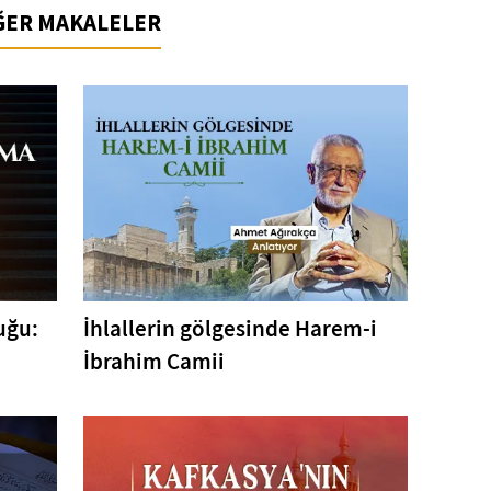
İĞER MAKALELER
uğu:
İhlallerin gölgesinde Harem-i
İbrahim Camii