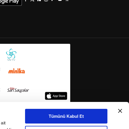
Tümünü Kabul Et
ait