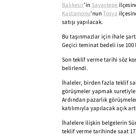
Balıkesir
'in
Savaştepe
ilçesin
Kastamonu
'nun
Tosya
ilçesin
satışı yapılacak.
Bu taşınmazlar için ihale şart
Geçici teminat bedeli ise 100 b
Son teklif verme tarihi söz 
belirlendi.
İhaleler, birden fazla teklif 
görüşmeler yapmak suretiyle "
Ardından pazarlık görüşmeler
katılımıyla yapılacak açık ar
İhalelere ilişkin belgelerin 
teklif verme tarihinde saat 1