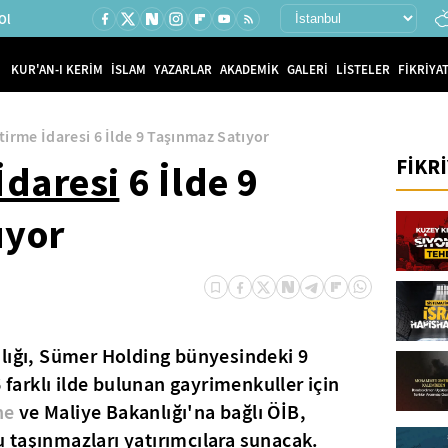
Ol
KUR'AN-I KERİM
İSLAM
YAZARLAR
AKADEMİK
GALERİ
LİSTELER
FİKRİYAT
tirme İdaresi 6 İlde 9 Taşınmaz Satıyor
FİKR
İdaresi
6 İlde 9
ıyor
ığı, Sümer Holding bünyesindeki 9
6 farklı ilde bulunan gayrimenkuller için
ne
ve Maliye Bakanlığı'na bağlı ÖİB,
 taşınmazları yatırımcılara sunacak.