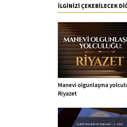
İLGİNİZİ ÇEKEBİLECEK D
Manevi olgunlaşma yolcul
Riyazet