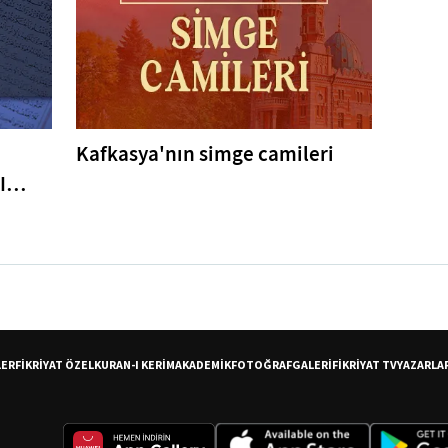
Kafkasya'nın simge camileri
I
er
LER
FİKRİYAT ÖZEL
KURAN-I KERİM
AKADEMİK
FOTOĞRAF
GALERİ
FİKRİYAT TV
YAZARLA