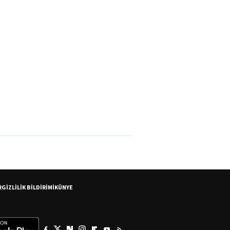
R
GİZLİLİK BİLDİRİMİ
KÜNYE