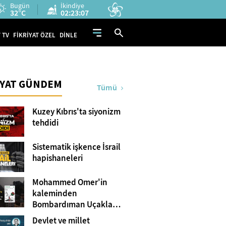
Bugün
İkindiye
32°C
02:23:06
 TV
FİKRİYAT ÖZEL
DİNLE
İYAT GÜNDEM
Tümü
Kuzey Kıbrıs'ta siyonizm
tehdidi
Sistematik işkence İsrail
hapishaneleri
Mohammed Omer'in
kaleminden
Bombardıman Uçakları
ve Tanklar Arasında
Devlet ve millet