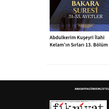
Abdulkerim Kuşeyri İlahi
Kelam'ın Sırları 13. Bölüm 
Bakara Suresi 31-33. Ayetl
Tefsiri
ANASAYFA
GÜNDEM
LİSTE