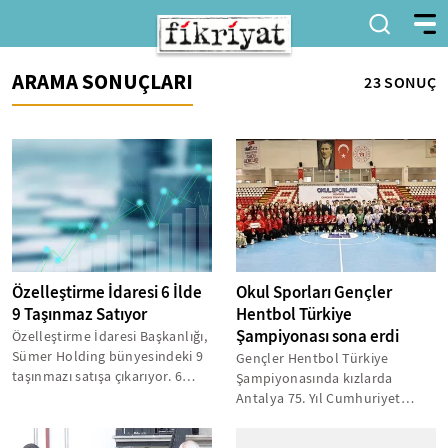
ARAMA SONUÇLARI
23 SONUÇ
Özelleştirme İdaresi 6 İlde
Okul Sporları Gençler
9 Taşınmaz Satıyor
Hentbol Türkiye
Şampiyonası sona erdi
Özelleştirme İdaresi Başkanlığı,
Sümer Holding bünyesindeki 9
Gençler Hentbol Türkiye
taşınmazı satışa çıkarıyor. 6
Şampiyonasında kızlarda
farklı ilde bulunan
Antalya 75. Yıl Cumhuriyet
gayrimenkuller...
Anadolu Lisesi, erkeklerde Bolu
Özel İmza...