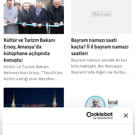
Kültür ve Turizm Bakanı
Bayram namazı saati
Ersoy, Amasya'da
kaçta? İl il bayram namazı
kütüphane açılışında
saatleri
konuştu:
Bayram namazı senede iki kez
kılınmaktadır. Biri Ramazan
Kültür ve Turizm Bakanı
Bayramı'nda diğeri ise Kurban
Mehmet Nuri Ersoy, "Tescilli bir
Bayramı'nda eda edilir.
kültür varlığı olan Merzifon
Mübarek...
Kızlar Mektebi, Bakanlığımız
yatırımıyla...
Amasya İmsakiye 2024:
Hz. Peygamber’in silahları