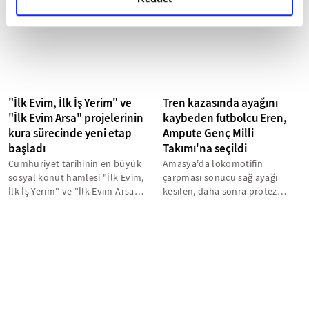
"İlk Evim, İlk İş Yerim" ve
Tren kazasında ayağını
"İlk Evim Arsa" projelerinin
kaybeden futbolcu Eren,
kura sürecinde yeni etap
Ampute Genç Milli
başladı
Takımı'na seçildi
Cumhuriyet tarihinin en büyük
Amasya'da lokomotifin
sosyal konut hamlesi "İlk Evim,
çarpması sonucu sağ ayağı
İlk İş Yerim" ve "İlk Evim Arsa"
kesilen, daha sonra protez
projeleri kapsamında...
bacak takılan 15 yaşındaki
futbolcu Eren...