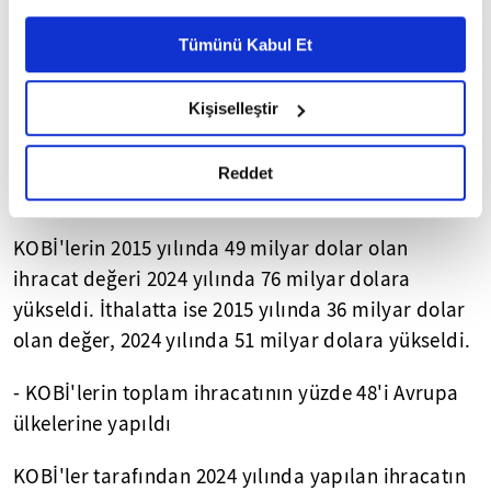
2024 yılı toplam ithalatında, mikro ölçekli
Ayarlar butonuna tıklayabilir,
Çerez Bilgilendirme
girişimlerin payı yüzde 0,9, küçük ölçekli
Metnimizi ziyaret edebilirsiniz.
Tümünü Kabul Et
6698 sayılı Kişisel Verilerin Korunması Kanunu uyarınca
girişimlerin payı yüzde 5,2, orta ölçekli girişimlerin
hazırlanmış olan İnternet Sitesi Aydınlatma Metnimizi
payı ise yüzde 9,8 oldu. Büyük ölçekli girişimlerin
Kişiselleştir
okumak ve sitemizi ziyaretiniz kapsamında
payı ise yüzde 84,1 olarak gerçekleşti. KOBİ'lerin
gerçekleştirilen veri işleme faaliyetleri ile ilgili daha
ithalatının yüzde 65,6'sı ticaret, yüzde 25,8'i ise
detaylı bilgi almak için lütfen
tıklayınız.
Reddet
sanayi sektöründe gerçekleştirildi.
KOBİ'lerin 2015 yılında 49 milyar dolar olan
ihracat değeri 2024 yılında 76 milyar dolara
yükseldi. İthalatta ise 2015 yılında 36 milyar dolar
olan değer, 2024 yılında 51 milyar dolara yükseldi.
- KOBİ'lerin toplam ihracatının yüzde 48'i Avrupa
ülkelerine yapıldı
KOBİ'ler tarafından 2024 yılında yapılan ihracatın