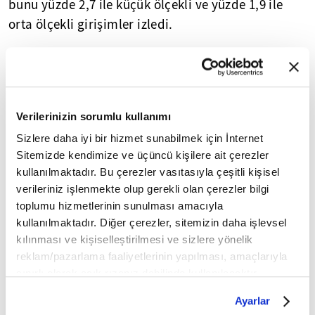
bunu yüzde 2,7 ile küçük ölçekli ve yüzde 1,9 ile
orta ölçekli girişimler izledi.
- KOBİ'ler toplam ihracatın yüzde 29,6'sını
gerçekleştirdi
Geçen yıla ilişkin toplam ihracatın yüzde 29,6'sı,
Verilerinizin sorumlu kullanımı
ithalatın ise yüzde 15,9'u KOBİ'ler tarafından
Sizlere daha iyi bir hizmet sunabilmek için İnternet
yapıldı. 2024 yılı toplam ihracatında, mikro ölçekli
Sitemizde kendimize ve üçüncü kişilere ait çerezler
girişimlerin payı yüzde 2,4 iken, küçük ölçekli
kullanılmaktadır. Bu çerezler vasıtasıyla çeşitli kişisel
girişimlerin payı yüzde 10,7, orta ölçekli
verileriniz işlenmekte olup gerekli olan çerezler bilgi
toplumu hizmetlerinin sunulması amacıyla
girişimlerin payı ise yüzde 16,5 oldu. Büyük ölçekli
kullanılmaktadır. Diğer çerezler, sitemizin daha işlevsel
girişimlerin payı ise yüzde 70,4 olarak gerçekleşti.
kılınması ve kişiselleştirilmesi ve sizlere yönelik
KOBİ'lerin ihracatının yüzde 59,4'ü ticaret
reklam/pazarlama faaliyetlerinin yapılması, amaçlarıyla
sektöründe gerçekleşirken, yüzde 34,3'ünün imalat
sınırlı olarak açık rızanız dahilinde kullanılacaktır.
sanayi sektöründe olduğu belirlendi.
Çerezlere ilişkin tercihlerinizi çerez paneli vasıtasıyla
Ayarlar
belirleyebilirsiniz. Çerezlere ilişkin detaylı bilgi için