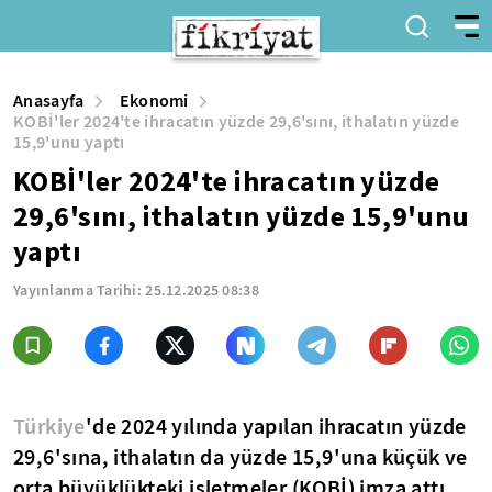
Anasayfa
Ekonomi
KOBİ'ler 2024'te ihracatın yüzde 29,6'sını, ithalatın yüzde
15,9'unu yaptı
KOBİ'ler 2024'te ihracatın yüzde
29,6'sını, ithalatın yüzde 15,9'unu
yaptı
Yayınlanma Tarihi:
25.12.2025 08:38
Türkiye
'de 2024 yılında yapılan ihracatın yüzde
29,6'sına, ithalatın da yüzde 15,9'una küçük ve
orta büyüklükteki işletmeler (KOBİ) imza attı.