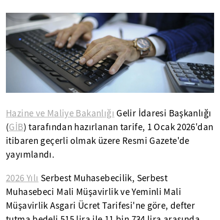
Hazine ve Maliye Bakanlığı
Gelir İdaresi Başkanlığı
(
GİB
) tarafından hazırlanan tarife, 1 Ocak 2026'dan
itibaren geçerli olmak üzere Resmi Gazete'de
yayımlandı.
2026 Yılı
Serbest Muhasebecilik, Serbest
Muhasebeci Mali Müşavirlik ve Yeminli Mali
Müşavirlik Asgari Ücret Tarifesi'ne göre, defter
tutma bedeli 515 lira ile 11 bin 734 lira arasında