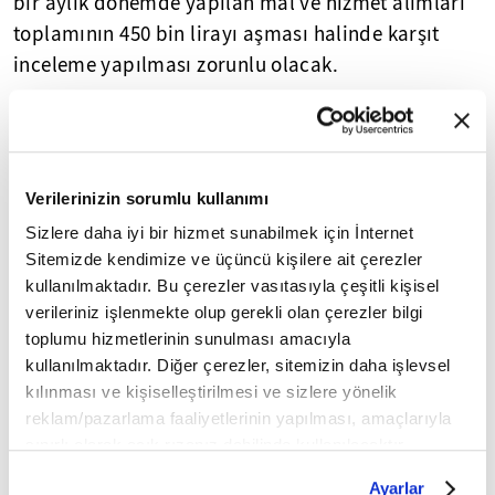
bir aylık dönemde yapılan mal ve hizmet alımları
toplamının 450 bin lirayı aşması halinde karşıt
inceleme yapılması zorunlu olacak.
Yasal Uyarı:
Yayınlanan köşe yazısı/haberin tüm hakları
Turkuvaz Medya Grubu'na aittir. Kaynak gösterilse dahi
köşe yazısı/haberin tamamı özel izin alınmadan
kullanılamaz.
Verilerinizin sorumlu kullanımı
Ancak alıntılanan köşe yazısı/haberin bir bölümü,
Sizlere daha iyi bir hizmet sunabilmek için İnternet
alıntılanan habere aktif link verilerek kullanılabilir.
Sitemizde kendimize ve üçüncü kişilere ait çerezler
Ayrıntılar için lütfen
tıklayın
.
kullanılmaktadır. Bu çerezler vasıtasıyla çeşitli kişisel
verileriniz işlenmekte olup gerekli olan çerezler bilgi
toplumu hizmetlerinin sunulması amacıyla
2026 yılı
Hazine ve Maliye Bakanlığı
gib
kullanılmaktadır. Diğer çerezler, sitemizin daha işlevsel
kılınması ve kişiselleştirilmesi ve sizlere yönelik
reklam/pazarlama faaliyetlerinin yapılması, amaçlarıyla
Mobil Uygulamamızı İndirin
sınırlı olarak açık rızanız dahilinde kullanılacaktır.
Çerezlere ilişkin tercihlerinizi çerez paneli vasıtasıyla
Ayarlar