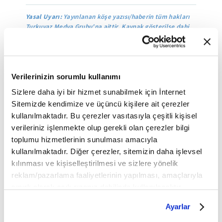
Yasal Uyarı:
Yayınlanan köşe yazısı/haberin tüm hakları
Turkuvaz Medya Grubu'na aittir. Kaynak gösterilse dahi
köşe yazısı/haberin tamamı özel izin alınmadan
kullanılamaz.
Ancak alıntılanan köşe yazısı/haberin bir bölümü,
alıntılanan habere aktif link verilerek kullanılabilir.
Ayrıntılar için lütfen
tıklayın
.
Verilerinizin sorumlu kullanımı
Sizlere daha iyi bir hizmet sunabilmek için İnternet
Sitemizde kendimize ve üçüncü kişilere ait çerezler
Avrupa Birliği
İsviçre
ABD
İngiltere
Çin
kullanılmaktadır. Bu çerezler vasıtasıyla çeşitli kişisel
verileriniz işlenmekte olup gerekli olan çerezler bilgi
Türkiye
toplumu hizmetlerinin sunulması amacıyla
kullanılmaktadır. Diğer çerezler, sitemizin daha işlevsel
kılınması ve kişiselleştirilmesi ve sizlere yönelik
Mobil Uygulamamızı İndirin
reklam/pazarlama faaliyetlerinin yapılması, amaçlarıyla
sınırlı olarak açık rızanız dahilinde kullanılacaktır.
Çerezlere ilişkin tercihlerinizi çerez paneli vasıtasıyla
Ayarlar
belirleyebilirsiniz. Çerezlere ilişkin detaylı bilgi için
İLGİNİZİ ÇEKEBİLECEK DİĞER MAKALELER