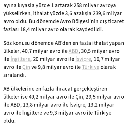
ayına kıyasla yüzde 1 artarak 258 milyar avroya
yükselirken, ithalat yüzde 3,6 azalışla 239,6 milyar
avro oldu. Bu dönemde Avro Bölgesi'nin dış ticaret
fazlası 18,4 milyar avro olarak kaydedildi.
Söz konusu dönemde AB'den en fazla ithalat yapan
ülkeler, 40,7 milyar avro ile
ABD
, 30,5 milyar avro
ile
İngiltere
, 20 milyar avro ile
İsviçre
, 16,7 milyar
avro ile
Çin
ve 9,8 milyar avro ile
Türkiye
olarak
sıralandı.
AB ülkelerine en fazla ihracat gerçekleştiren
ülkeler ise 49,2 milyar avro ile Çin, 29,5 milyar avro
ile ABD, 13,8 milyar avro ile İsviçre, 13,2 milyar
avro ile İngiltere ve 9,3 milyar avro ile Türkiye
oldu.