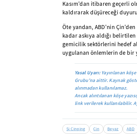
Kasım'dan itibaren geçerli o
kaldırarak düşüreceği duyur
Öte yandan, ABD'nin Çin'den i
kadar askıya aldığı belirtilen 
gemicilik sektörlerini hedef
uygulanan önlemlerin de bir y
Yasal Uyarı:
Yayınlanan köşe 
Grubu'na aittir. Kaynak göste
alınmadan kullanılamaz.
Ancak alıntılanan köşe yazısı
link verilerek kullanılabilir. A
Şi Cinping
Çin
Beyaz
ABD