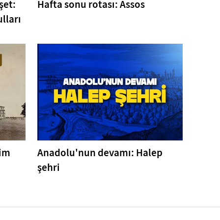
şet:
Hafta sonu rotası: Assos
lları
tim
Anadolu'nun devamı: Halep
şehri