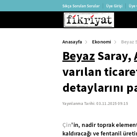
Sıkça Sorulan Sorular
Üye Girişi
Üye 
Anasayfa
Ekonomi
Beyaz S
Beyaz
Saray,
varılan ticar
detaylarını p
Yayınlanma Tarihi:
03.11.2025 09:15
Çin
'in, nadir toprak element
kaldıracağı ve fentanil üret