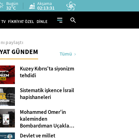
Bugün
Akşama
32°C
02:13:30
 TV
FİKRİYAT ÖZEL
DİNLE
nı paylaştı
İYAT GÜNDEM
Tümü
Kuzey Kıbrıs'ta siyonizm
tehdidi
Sistematik işkence İsrail
hapishaneleri
Mohammed Omer'in
kaleminden
Bombardıman Uçakları
ve Tanklar Arasında
Devlet ve millet