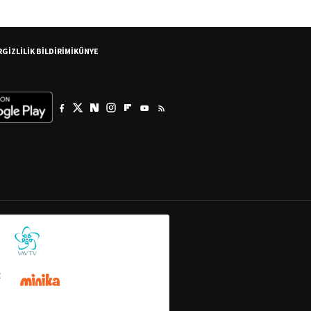
R
GİZLİLİK BİLDİRİMİ
KÜNYE