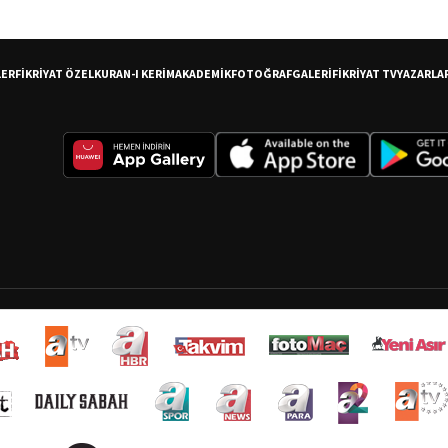
LER
FİKRİYAT ÖZEL
KURAN-I KERİM
AKADEMİK
FOTOĞRAF
GALERİ
FİKRİYAT TV
YAZARLA