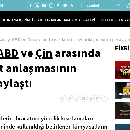
Ol
KUR'AN-I KERİM
İSLAM
YAZARLAR
AKADEMİK
GALERİ
LİSTELER
FİKRİYAT
aray, ABD ve Çin arasında varılan ticaret anlaşmasının detayları
FİKR
ABD
ve
Çin
arasında
et anlaşmasının
aylaştı
lerin ihracatına yönelik kısıtlamaları
iminde kullanıldığı belirlenen kimyasalların