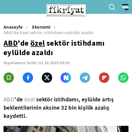
Anasayfa
Ekonomi
ABD'de özel sektör istihdamı eylülde azaldı
ABD
'de
özel
sektör istihdamı
eylülde azaldı
Yayınlanma Tarihi:
02.10.2025 09:30
ABD
'de
özel
sektör istihdamı, eylülde artış
beklentilerinin aksine 32 bin kişilik azalış
kaydetti.