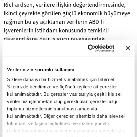
Richardson, verilere ilişkin değerlendirmesinde,
ikinci çeyrekte görülen güçlü ekonomik büyümeye
rağmen bu ay açıklanan verilerin ABD'li
işverenlerin istihdam konusunda temkinli
davrandığına dair iş gücü piyasasındaki
gözlemleri doğruladığını ifade etti.
Yasal Uyarı:
Yayınlanan köşe yazısı/haberin tüm hakları
Verilerinizin sorumlu kullanımı
Turkuvaz Medya Grubu'na aittir. Kaynak gösterilse dahi
köşe yazısı/haberin tamamı özel izin alınmadan
Sizlere daha iyi bir hizmet sunabilmek için İnternet
kullanılamaz.
Sitemizde kendimize ve üçüncü kişilere ait çerezler
Ancak alıntılanan köşe yazısı/haberin bir bölümü,
kullanılmaktadır. Bu çerezler vasıtasıyla çeşitli kişisel
alıntılanan habere aktif link verilerek kullanılabilir.
verileriniz işlenmekte olup gerekli olan çerezler bilgi
Ayrıntılar için lütfen
tıklayın
.
toplumu hizmetlerinin sunulması amacıyla
kullanılmaktadır. Diğer çerezler, sitemizin daha işlevsel
kılınması ve kişiselleştirilmesi ve sizlere yönelik
ABD
özel
reklam/pazarlama faaliyetlerinin yapılması, amaçlarıyla