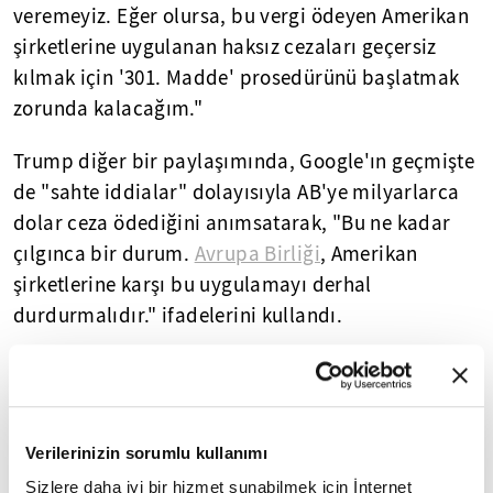
veremeyiz. Eğer olursa, bu vergi ödeyen Amerikan
şirketlerine uygulanan haksız cezaları geçersiz
kılmak için '301. Madde' prosedürünü başlatmak
zorunda kalacağım."
Trump diğer bir paylaşımında, Google'ın geçmişte
de "sahte iddialar" dolayısıyla AB'ye milyarlarca
dolar ceza ödediğini anımsatarak, "Bu ne kadar
çılgınca bir durum.
Avrupa Birliği
, Amerikan
şirketlerine karşı bu uygulamayı derhal
durdurmalıdır." ifadelerini kullandı.
AB bugün Google'a dijital reklam faaliyetlerinde
rekabet kurallarını ihlal ettiği gerekçesiyle 2,95
milyar avro para cezası vermişti.
Verilerinizin sorumlu kullanımı
"301. Madde" soruşturması, ABD ticaretine zarar
Sizlere daha iyi bir hizmet sunabilmek için İnternet