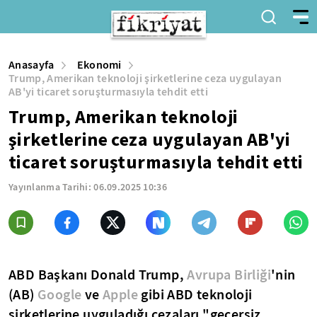
Anasayfa
Ekonomi
Trump, Amerikan teknoloji şirketlerine ceza uygulayan
AB'yi ticaret soruşturmasıyla tehdit etti
Trump, Amerikan teknoloji
şirketlerine ceza uygulayan AB'yi
ticaret soruşturmasıyla tehdit etti
Yayınlanma Tarihi:
06.09.2025 10:36
ABD Başkanı Donald Trump,
Avrupa Birliği
'nin
(AB)
Google
ve
Apple
gibi ABD teknoloji
şirketlerine uyguladığı cezaları "geçersiz