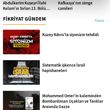
Abdulkerim Kuşeyri İlahi
Kafkasya'nın simge
Kelam'ın Sırları 13. Bölüm I
camileri
Bakara Suresi 31-33.
FİKRİYAT GÜNDEM
Ayetler Tefsiri
Tümü
Kuzey Kıbrıs'ta siyonizm tehdidi
Sistematik işkence İsrail
hapishaneleri
Mohammed Omer'in kaleminden
Bombardıman Uçakları ve Tanklar
Arasında Gazze