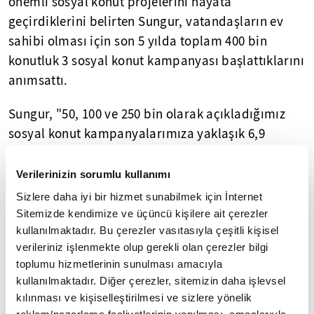
önemli sosyal konut projelerini hayata
geçirdiklerini belirten Sungur, vatandaşların ev
sahibi olması için son 5 yılda toplam 400 bin
konutluk 3 sosyal konut kampanyası başlattıklarını
anımsattı.
Sungur, "50, 100 ve 250 bin olarak açıkladığımız
sosyal konut kampanyalarımıza yaklaşık 6,9
milyon vatandaşımız başvuru yaptı. 50 bin sosyal
konut kampanyası kapsamında 56 bin 358 konutun
Verilerinizin sorumlu kullanımı
ihalesi tamamlandı. 38 bin 768 konut ise hak
Sizlere daha iyi bir hizmet sunabilmek için İnternet
sahiplerine teslim edilmiştir. 100 bin sosyal konut
Sitemizde kendimize ve üçüncü kişilere ait çerezler
kullanılmaktadır. Bu çerezler vasıtasıyla çeşitli kişisel
projesinde 97 bin 25 konutun ihalesini yaparken,
verileriniz işlenmekte olup gerekli olan çerezler bilgi
48 bin 666 konutu vatandaşlarımıza teslim ettik."
toplumu hizmetlerinin sunulması amacıyla
açıklamasını yaptı.
kullanılmaktadır. Diğer çerezler, sitemizin daha işlevsel
kılınması ve kişiselleştirilmesi ve sizlere yönelik
250 bin sosyal konut kampanyasında ise 96 bin 192
reklam/pazarlama faaliyetlerinin yapılması, amaçlarıyla