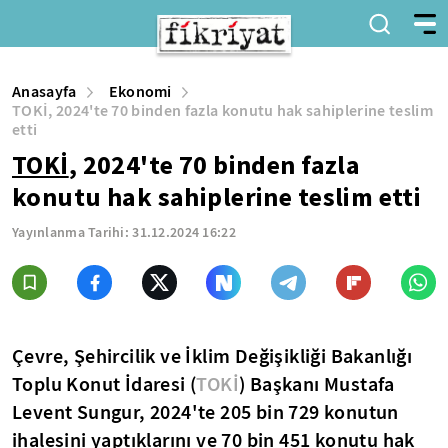
Anasayfa
Ekonomi
TOKİ, 2024'te 70 binden fazla konutu hak sahiplerine teslim
etti
TOKİ
, 2024'te 70 binden fazla
konutu hak sahiplerine teslim etti
Yayınlanma Tarihi:
31.12.2024 16:22
Çevre, Şehircilik ve İklim Değişikliği Bakanlığı
Toplu Konut İdaresi (
TOKİ
) Başkanı Mustafa
Levent Sungur, 2024'te 205 bin 729 konutun
ihalesini yaptıklarını ve 70 bin 451 konutu hak