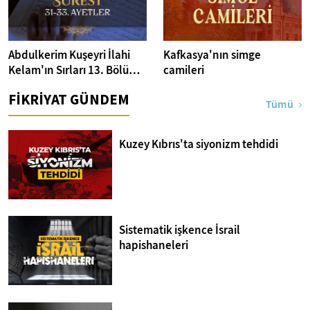
Abdulkerim Kuşeyri İlahi
Kafkasya'nın simge
Kelam'ın Sırları 13. Bölüm I
camileri
Bakara Suresi 31-33.
FİKRİYAT GÜNDEM
Ayetler Tefsiri
Tümü
Kuzey Kıbrıs'ta siyonizm tehdidi
Sistematik işkence İsrail
hapishaneleri