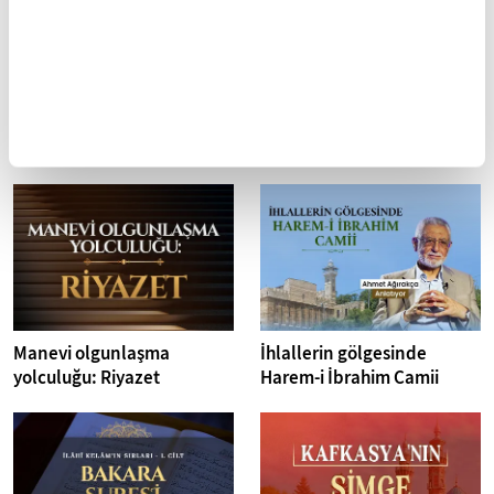
Mobil Uygulamamızı İndirin
İLGİNİZİ ÇEKEBİLECEK DİĞER MAKALELER
Manevi olgunlaşma
İhlallerin gölgesinde
yolculuğu: Riyazet
Harem-i İbrahim Camii