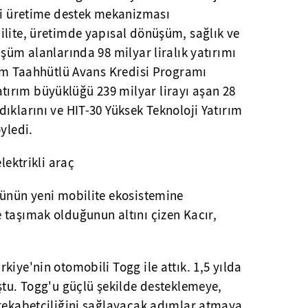
eri üretime destek mekanizması
ilite, üretimde yapısal dönüşüm, sağlık ve
üşüm alanlarında 98 milyar liralık yatırımı
rım Taahhütlü Avans Kredisi Programı
ırım büyüklüğü 239 milyar lirayı aşan 28
ıklarını ve HIT-30 Yüksek Teknoloji Yatırım
yledi.
lektrikli araç
rünün yeni mobilite ekosistemine
 taşımak olduğunun altını çizen Kacır,
kiye'nin otomobili Togg ile attık. 1,5 yılda
ştu. Togg'u güçlü şekilde desteklemeye,
 rekabetçiliğini sağlayacak adımlar atmaya