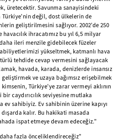
ek, üretecektir. Savunma sanayisindeki
 Türkiye'nin değil, dost ülkelerin de
lerin geliştirilmesini sağlıyor. 2002'de 250
havacılık ihracatımız bu yıl 6,5 milyar
 daha ileri menzile gidebilecek füzeler
kabiliyetlerimizi yükseltmek, katmanlı hava
türlü tehdide cevap vermesini sağlayacak
lamak, havada, karada, denizlerde insansız
ni geliştirmek ve uzaya bağımsız erişebilmek
ç kimsenin, Türkiye'ye zarar vermeyi aklının
bir caydırıcılık seviyesine mutlaka
a ev sahibiyiz. Ev sahibinin üzerine kapıyı
 dışarda kalır. Bu hakikati masada
ahada ispat etmeye devam edeceğiz."
nı daha fazla önceliklendireceğiz"