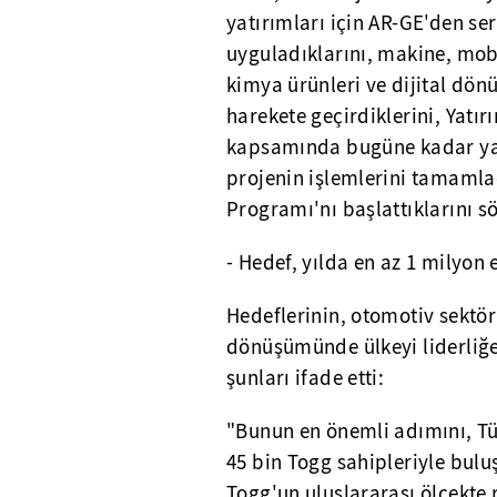
yatırımları için AR-GE'den s
uyguladıklarını, makine, mob
kimya ürünleri ve dijital dön
harekete geçirdiklerini, Yatı
kapsamında bugüne kadar yat
projenin işlemlerini tamamlad
Programı'nı başlattıklarını sö
- Hedef, yılda en az 1 milyon e
Hedeflerinin, otomotiv sektö
dönüşümünde ülkeyi liderliğe
şunları ifade etti:
"Bunun en önemli adımını, Tür
45 bin Togg sahipleriyle bulu
Togg'un uluslararası ölçekte