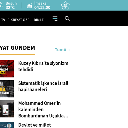
Bugün
İmsaka
32°C
04:11:59
 TV
FİKRİYAT ÖZEL
DİNLE
İYAT GÜNDEM
Tümü
Kuzey Kıbrıs'ta siyonizm
tehdidi
Sistematik işkence İsrail
hapishaneleri
Mohammed Omer'in
kaleminden
Bombardıman Uçakları
ve Tanklar Arasında
Devlet ve millet