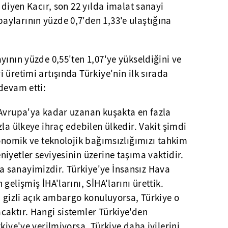
 diyen Kacır, son 22 yılda imalat sanayi
ylarının yüzde 0,7'den 1,33'e ulaştığına
yının yüzde 0,55'ten 1,07'ye yükseldiğini ve
 üretimi artışında Türkiye'nin ilk sırada
devam etti:
Avrupa'ya kadar uzanan kuşakta en fazla
zla ülkeye ihraç edebilen ülkedir. Vakit şimdi
konomik ve teknolojik bağımsızlığımızı tahkim
iyetler seviyesinin üzerine taşıma vaktidir.
 sanayimizdir. Türkiye'ye İnsansız Hava
gelişmiş İHA'larını, SİHA'larını ürettik.
, gizli açık ambargo konuluyorsa, Türkiye o
caktır. Hangi sistemler Türkiye'den
kiye'ye verilmiyorsa, Türkiye daha iyilerini