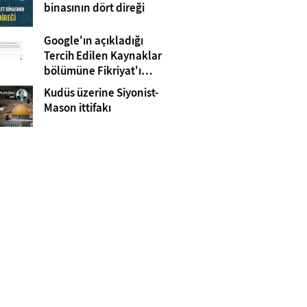
Gazze
binasının dört direği
Google'ın açıkladığı
Tercih Edilen Kaynaklar
bölümüne Fikriyat'ı
eklemeyi unutmayın!
Kudüs üzerine Siyonist-
Mason ittifakı