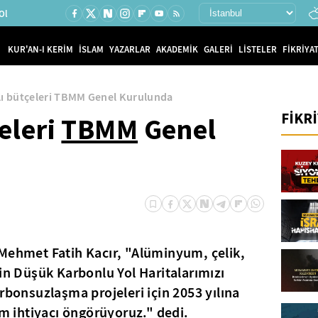
Ol
KUR'AN-I KERİM
İSLAM
YAZARLAR
AKADEMİK
GALERİ
LİSTELER
FİKRİYAT
lı bütçeleri TBMM Genel Kurulunda
FİKR
eleri
TBMM
Genel
 Mehmet Fatih Kacır, "Alüminyum, çelik,
çin Düşük Karbonlu Yol Haritalarımızı
rbonsuzlaşma projeleri için 2053 yılına
ım ihtiyacı öngörüyoruz." dedi.