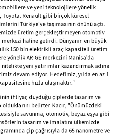
omobillere ve yeni teknolojilere yönelik
, Toyota, Renault gibi birçok küresel
imlerini Türkiye'ye taşımasının önünü açtı.
mizde üretim gerçekleştirmeyen otomotiv
m merkezi haline getirdi. Dünyanın en büyük
yıllık 150 bin elektrikli araç kapasiteli üretim
ilere yönelik AR-GE merkezini Manisa'da
nitelikte yeni yatırımlar kazandırmak adına
rimiz devam ediyor. Hedefimiz, yılda en az 1
kapasitesine hızla ulaşmaktır."
nin ihtiyaç duyduğu çiplerde tasarım ve
ip olduklarını belirten Kacır, "Önümüzdeki
tesisiyle savunma, otomotiv, beyaz eşya gibi
nsörlerin tasarım ve imalatını ülkemizde
rogramında çip çağrısıyla da 65 nanometre ve