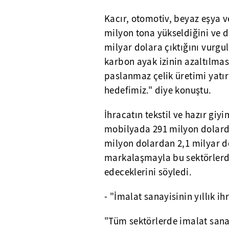
Kacır, otomotiv, beyaz eşya v
milyon tona yükseldiğini ve d
milyar dolara çıktığını vurgu
karbon ayak izinin azaltılmas
paslanmaz çelik üretimi yatır
hedefimiz." diye konuştu.
İhracatın tekstil ve hazır gi
mobilyada 291 milyon dolarda
milyon dolardan 2,1 milyar do
markalaşmayla bu sektörlerd
edeceklerini söyledi.
- "İmalat sanayisinin yıllık i
"Tüm sektörlerde imalat sanay