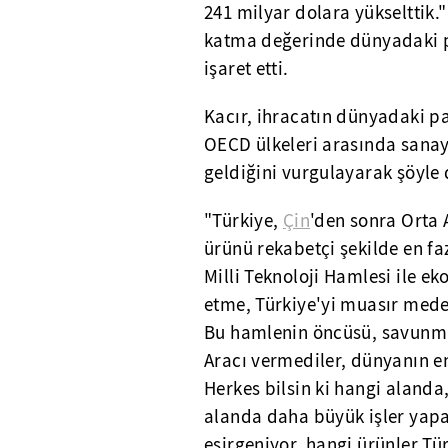
241 milyar dolara yükselttik."
katma değerinde dünyadaki pa
işaret etti.
Kacır, ihracatın dünyadaki pa
OECD ülkeleri arasında sanayi
geldiğini vurgulayarak şöyle 
"Türkiye,
Çin
'den sonra Orta 
ürünü rekabetçi şekilde en fa
Milli Teknoloji Hamlesi ile e
etme, Türkiye'yi muasır meden
Bu hamlenin öncüsü, savunma
Aracı vermediler, dünyanın en 
Herkes bilsin ki hangi alanda
alanda daha büyük işler yapa
esirgeniyor, hangi ürünler Tür