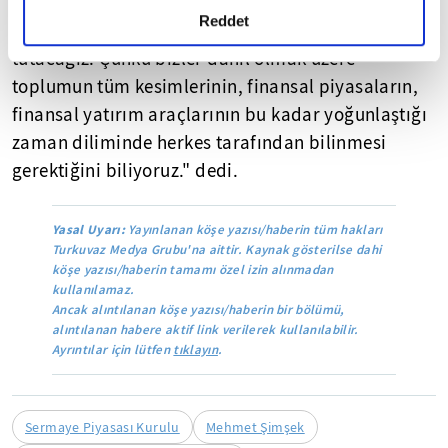
belirterek, "Bundan sonra yeni uygulayacağımız
detaylı bilgi almak için lütfen
tıklayınız.
Reddet
aktif iş gücü programlarında eğitimleri zorunlu
tutacağız. Çünkü bizler dahil olmak üzere
toplumun tüm kesimlerinin, finansal piyasaların,
finansal yatırım araçlarının bu kadar yoğunlaştığı
zaman diliminde herkes tarafından bilinmesi
gerektiğini biliyoruz." dedi.
Yasal Uyarı:
Yayınlanan köşe yazısı/haberin tüm hakları
Turkuvaz Medya Grubu'na aittir. Kaynak gösterilse dahi
köşe yazısı/haberin tamamı özel izin alınmadan
kullanılamaz.
Ancak alıntılanan köşe yazısı/haberin bir bölümü,
alıntılanan habere aktif link verilerek kullanılabilir.
Ayrıntılar için lütfen
tıklayın
.
Sermaye Piyasası Kurulu
Mehmet Şimşek