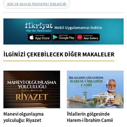
aile ve sosyal hizmetler bakanlığı
Mobil Uygulamamızı İndirin
İLGİNİZİ ÇEKEBİLECEK DİĞER MAKALELER
Manevi olgunlaşma
İhlallerin gölgesinde
yolculuğu: Riyazet
Harem-i İbrahim Camii