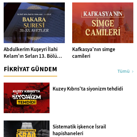
Abdulkerim Kuşeyri İlahi
Kafkasya'nın simge
Kelam'ın Sırları 13. Bölüm I
camileri
Bakara Suresi 31-33.
FİKRİYAT GÜNDEM
Ayetler Tefsiri
Tümü
Kuzey Kıbrıs'ta siyonizm tehdidi
Sistematik işkence İsrail
hapishaneleri