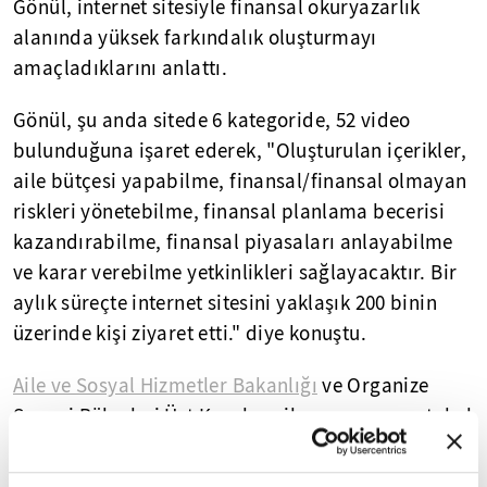
Gönül, internet sitesiyle finansal okuryazarlık
alanında yüksek farkındalık oluşturmayı
amaçladıklarını anlattı.
Gönül, şu anda sitede 6 kategoride, 52 video
bulunduğuna işaret ederek, "Oluşturulan içerikler,
aile bütçesi yapabilme, finansal/finansal olmayan
riskleri yönetebilme, finansal planlama becerisi
kazandırabilme, finansal piyasaları anlayabilme
ve karar verebilme yetkinlikleri sağlayacaktır. Bir
aylık süreçte internet sitesini yaklaşık 200 binin
üzerinde kişi ziyaret etti." diye konuştu.
Aile ve Sosyal Hizmetler Bakanlığı
ve Organize
Sanayi Bölgeleri Üst Kuruluşu ile geçen ay protokol
imzaladıklarını hatırlatan Gönül, şöyle devam etti:
"Protokolle birlikte İŞKUR vasıtasıyla istihdam