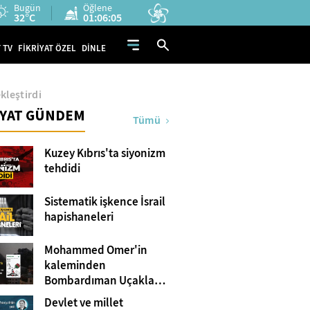
Bugün
Öğlene
32°C
01:06:04
 TV
FİKRİYAT ÖZEL
DİNLE
ekleştirdi
İYAT GÜNDEM
Tümü
Kuzey Kıbrıs'ta siyonizm
tehdidi
Sistematik işkence İsrail
hapishaneleri
Mohammed Omer'in
kaleminden
Bombardıman Uçakları
ve Tanklar Arasında
Devlet ve millet