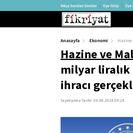
Sıkça Sorulan Sorular
Üye Girişi
Üye 
Anasayfa
Ekonomi
Hazine 
Hazine ve Mal
milyar liralık
ihracı gerçekl
Yayınlanma Tarihi:
05.06.2024 09:26