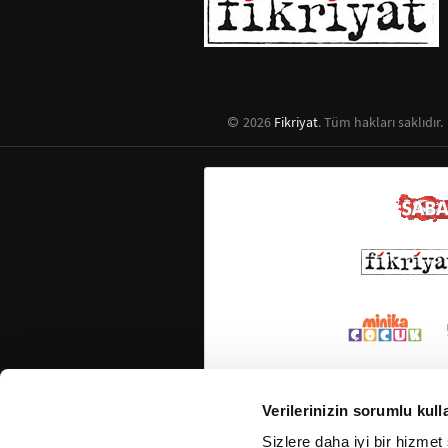
2026
Fikriyat
. Tüm hakları saklıdır.
Verilerinizin sorumlu kull
Sizlere daha iyi bir hizmet