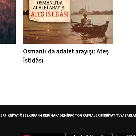
Osmanlı'da adalet arayışı: Ateş
İstidâsı
LER
FİKRİYAT ÖZEL
KURAN-I KERİM
AKADEMİK
FOTOĞRAF
GALERİ
FİKRİYAT TV
YAZARLA