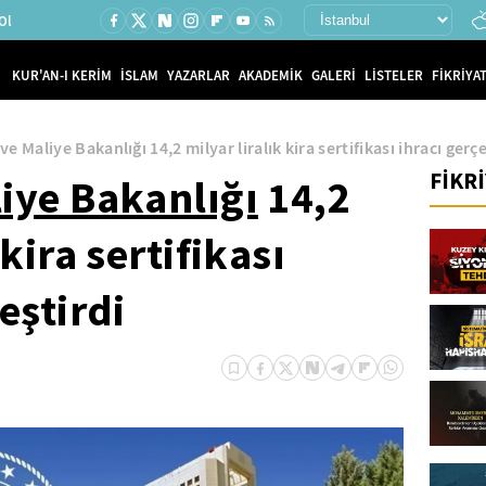
Ol
KUR'AN-I KERİM
İSLAM
YAZARLAR
AKADEMİK
GALERİ
LİSTELER
FİKRİYAT
ve Maliye Bakanlığı 14,2 milyar liralık kira sertifikası ihracı gerç
FİKR
iye Bakanlığı
14,2
 kira sertifikası
eştirdi