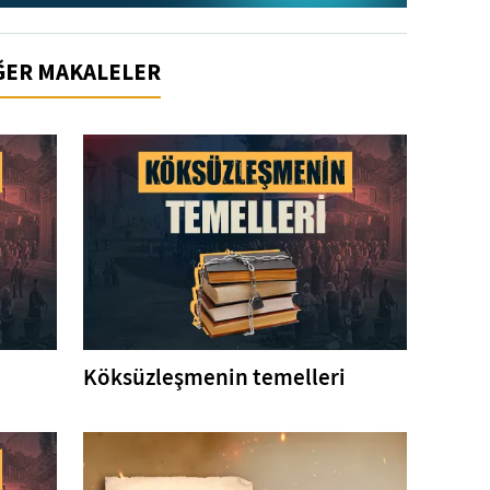
İĞER MAKALELER
Köksüzleşmenin temelleri