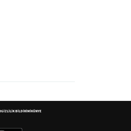
R
GİZLİLİK BİLDİRİMİ
KÜNYE