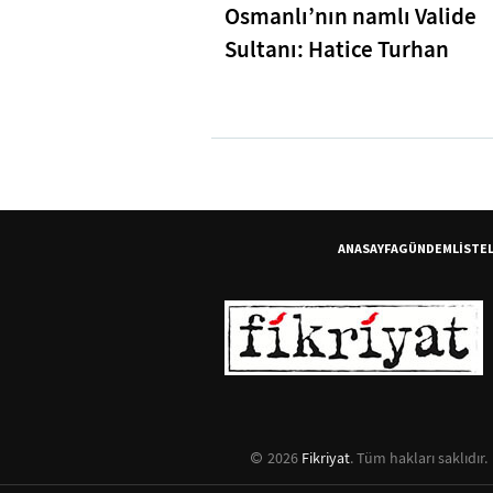
Osmanlı’nın namlı Valide
Sultanı: Hatice Turhan
ANASAYFA
GÜNDEM
LİSTE
2026
Fikriyat
. Tüm hakları saklıdır.