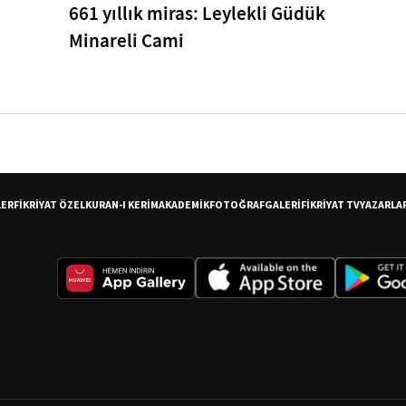
661 yıllık miras: Leylekli Güdük
Minareli Cami
LER
FİKRİYAT ÖZEL
KURAN-I KERİM
AKADEMİK
FOTOĞRAF
GALERİ
FİKRİYAT TV
YAZARLA