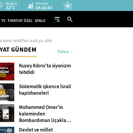
Bugün
İmsaka
32°C
04:16:42
 TV
FİKRİYAT ÖZEL
DİNLE
 alım teklifini askıya aldı
İYAT GÜNDEM
Tümü
Kuzey Kıbrıs'ta siyonizm
tehdidi
Sistematik işkence İsrail
hapishaneleri
Mohammed Omer'in
kaleminden
Bombardıman Uçakları
ve Tanklar Arasında
Devlet ve millet