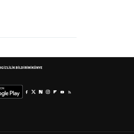
R
GİZLİLİK BİLDİRİMİ
KÜNYE