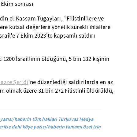
7 Ekim sonrası
ddin el-Kassam Tugayları, "Filistinlilere ve
re kutsal değerlere yönelik sürekli ihlallere
srail'e 7 Ekim 2023'te kapsamlı saldırı
a 1200 İsraillinin öldüğünü, 5 bin 132 kişinin
azze Şeridi
'ne düzenlediği saldırılarda en az
ın olmak üzere 31 bin 272 Filistinli öldürüldü,
yazısı/haberin tüm hakları Turkuvaz Medya
rilse dahi köşe yazısı/haberin tamamı özel izin