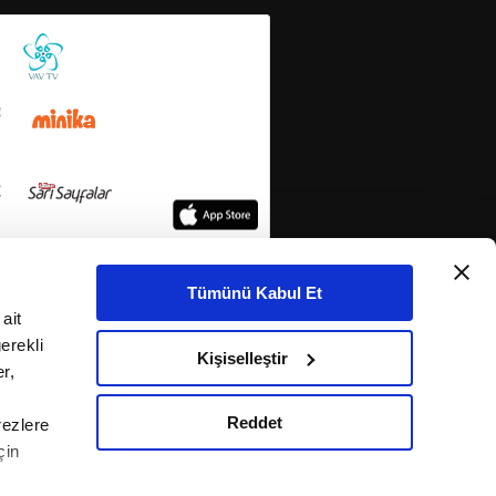
Tümünü Kabul Et
ait
erekli
Kişiselleştir
r,
Reddet
rezlere
çin