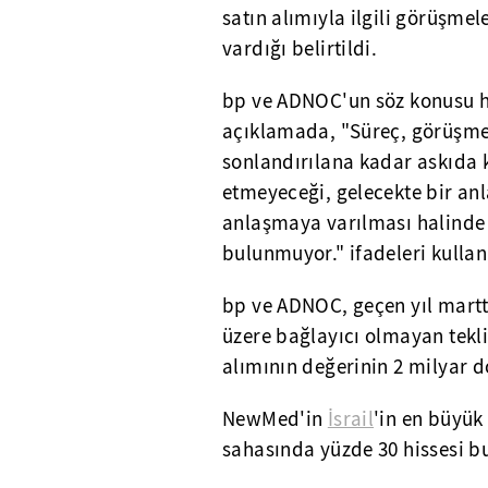
satın alımıyla ilgili görüşm
vardığı belirtildi.
bp ve ADNOC'un söz konusu his
açıklamada, "Süreç, görüşm
sonlandırılana kadar askıda
etmeyeceği, gelecekte bir an
anlaşmaya varılması halinde ş
bulunmuyor." ifadeleri kullanı
bp ve ADNOC, geçen yıl martt
üzere bağlayıcı olmayan teklif
alımının değerinin 2 milyar d
NewMed'in
İsrail
'in en büyük
sahasında yüzde 30 hissesi b