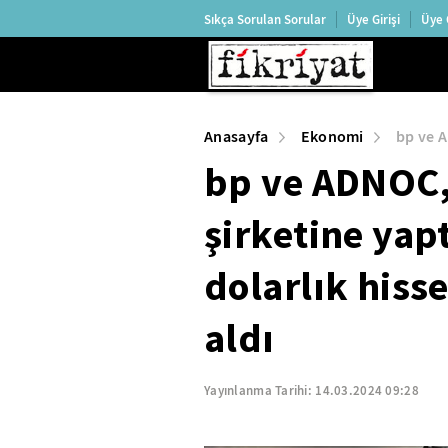
Sıkça Sorulan Sorular
Üye Girişi
Üye 
Anasayfa
Ekonomi
bp ve A
bp ve ADNOC,
şirketine yapt
dolarlık hisse
aldı
Yayınlanma Tarihi:
14.03.2024 09:28