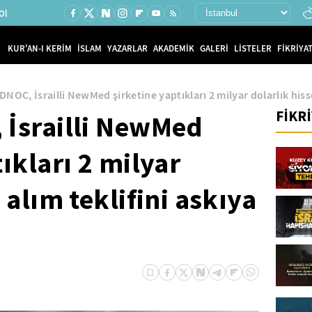
Ol
KUR'AN-I KERİM
İSLAM
YAZARLAR
AKADEMİK
GALERİ
LİSTELER
FİKRİYAT
DNOC, İsrailli NewMed şirketine yaptıkları 2 milyar dolarlık hisse
FİKR
 İsrailli NewMed
ıkları 2 milyar
 alım teklifini askıya