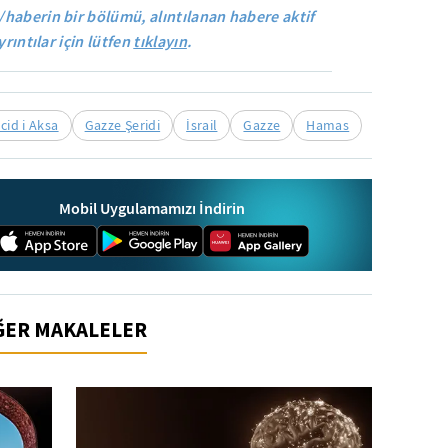
/haberin bir bölümü, alıntılanan habere aktif
yrıntılar için lütfen
tıklayın
.
cid i Aksa
Gazze Şeridi
İsrail
Gazze
Hamas
Mobil Uygulamamızı İndirin
İĞER MAKALELER