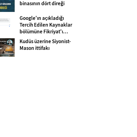
Gazze
binasının dört direği
Google'ın açıkladığı
Tercih Edilen Kaynaklar
bölümüne Fikriyat'ı
eklemeyi unutmayın!
Kudüs üzerine Siyonist-
Mason ittifakı