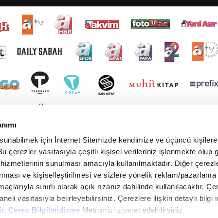
anımı
 sunabilmek için İnternet Sitemizde kendimize ve üçüncü kişilere 
u çerezler vasıtasıyla çeşitli kişisel verileriniz işlenmekte olup g
 hizmetlerinin sunulması amacıyla kullanılmaktadır. Diğer çerezle
ınması ve kişiselleştirilmesi ve sizlere yönelik reklam/pazarlama
maçlarıyla sınırlı olarak açık rızanız dahilinde kullanılacaktır. Çe
paneli vasıtasıyla belirleyebilirsiniz. Çerezlere ilişkin detaylı bilgi i
ir,
Çerez Bilgilendirme
Metnimizi ziyaret edebilirsiniz.