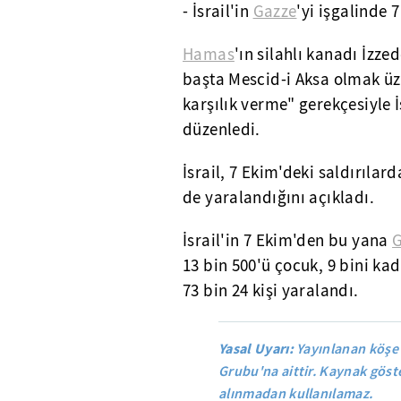
- İsrail'in
Gazze
'yi işgalinde 
Hamas
'ın silahlı kanadı İzze
başta Mescid-i Aksa olmak üze
karşılık verme" gerekçesiyle İ
düzenledi.
İsrail, 7 Ekim'deki saldırılard
de yaralandığını açıkladı.
İsrail'in 7 Ekim'den bu yana
G
13 bin 500'ü çocuk, 9 bini kad
73 bin 24 kişi yaralandı.
Yasal Uyarı:
Yayınlanan köşe 
Grubu'na aittir. Kaynak göste
alınmadan kullanılamaz.