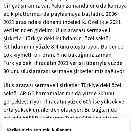
bir çalışmamız var. Yakın zamanda onu da kamuya
açık platformlarda paylaşmaya başladık. 2006-
2021 arasındaki dönemi inceledik. Özellikle 2021
verilerinden gidelim. Uluslararası sermayeli
şirketler Türkiye'deki istihdamın, özel sektör
istihdamının yüzde 8,4'ünü oluşturuyor. Bu bence
çok kıymetli bir oran. Yine baktığımız zaman
Türkiye'deki ihracatın 2021 verisi itibarıyla yüzde
30'unu uluslararası sermaye şirketlerimiz sağlıyor.
Uluslararası sermayeli şirketler Türkiye'deki özel
sektör AR-GE harcamalarının da yüzde 30'unu
gerçekleştiriyor. İhracatın yüzde 60'ı ise yüksek ve
orta yüksek ürünlerden oluşuyor. Bu bağlamda
aslında YASED üyelerinin Türkiye'deki o yatırım
ortamını pozitif yönde, katma değeri arttırır
Verilerinizin sorumlu kullanımı