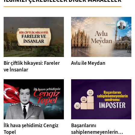
Bir çiftlik hikayesi: Fareler
Avlu ile Meydan
ve İnsanlar
İlk hava şehidimiz Cengiz
Başarılarını
Topel
sahiplenemeyenlerin