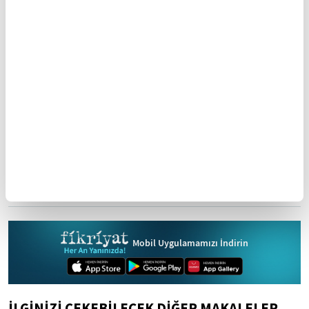
inşasında da büyük önem taşıyor." dedi.
Yasal Uyarı:
Yayınlanan köşe yazısı/haberin tüm hakları
Turkuvaz Medya Grubu'na aittir. Kaynak gösterilse dahi
köşe yazısı/haberin tamamı özel izin alınmadan
kullanılamaz.
Ancak alıntılanan köşe yazısı/haberin bir bölümü,
alıntılanan habere aktif link verilerek kullanılabilir.
Ayrıntılar için lütfen
tıklayın
.
Türkiye Yüzyılı
Cumhuriyet
20
Türkiye
Mobil Uygulamamızı İndirin
İLGİNİZİ ÇEKEBİLECEK DİĞER MAKALELER