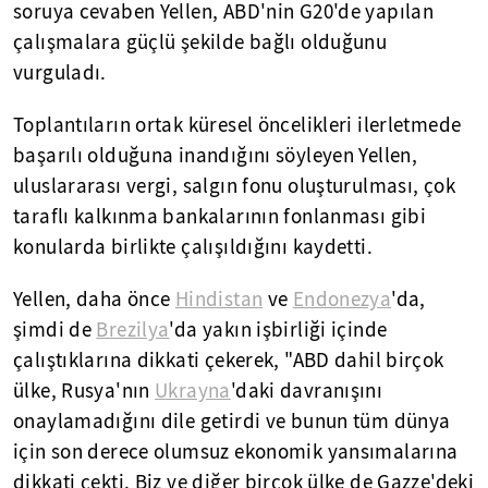
soruya cevaben Yellen, ABD'nin G20'de yapılan
çalışmalara güçlü şekilde bağlı olduğunu
vurguladı.
Toplantıların ortak küresel öncelikleri ilerletmede
başarılı olduğuna inandığını söyleyen Yellen,
uluslararası vergi, salgın fonu oluşturulması, çok
taraflı kalkınma bankalarının fonlanması gibi
konularda birlikte çalışıldığını kaydetti.
Yellen, daha önce
Hindistan
ve
Endonezya
'da,
şimdi de
Brezilya
'da yakın işbirliği içinde
çalıştıklarına dikkati çekerek, "ABD dahil birçok
ülke, Rusya'nın
Ukrayna
'daki davranışını
onaylamadığını dile getirdi ve bunun tüm dünya
için son derece olumsuz ekonomik yansımalarına
dikkati çekti. Biz ve diğer birçok ülke de Gazze'deki