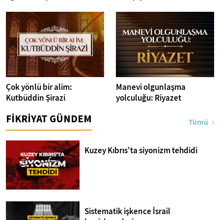
Çok yönlü bir alim:
Manevi olgunlaşma
Kutbüddin Şirazi
yolculuğu: Riyazet
FİKRİYAT GÜNDEM
Tümü
Kuzey Kıbrıs'ta siyonizm tehdidi
Sistematik işkence İsrail