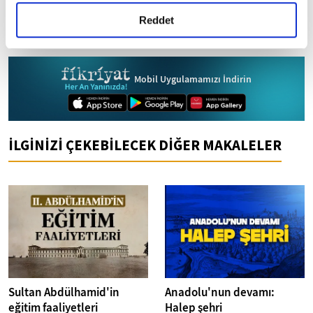
gerçekleştirilen veri işleme faaliyetleri ile ilgili daha
detaylı bilgi almak için lütfen
tıklayınız.
Reddet
Ukrayna
ABD
Şili
Gazze
Rusya
Mobil Uygulamamızı İndirin
İLGİNİZİ ÇEKEBİLECEK DİĞER MAKALELER
Sultan Abdülhamid'in
Anadolu'nun devamı:
eğitim faaliyetleri
Halep şehri