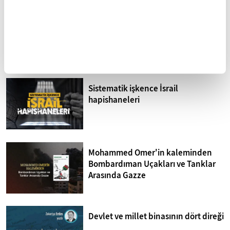
Kuzey Kıbrıs'ta siyonizm tehdidi
Sistematik işkence İsrail
hapishaneleri
Mohammed Omer'in kaleminden
Bombardıman Uçakları ve Tanklar
Arasında Gazze
Devlet ve millet binasının dört direği