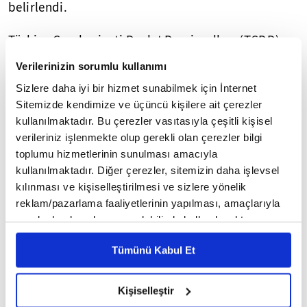
belirlendi.
Türkiye Cumhuriyeti Devlet Demiryolları (TCDD)
Taşımacılık AŞ'nin resmi internet sitesinde yer alan
Verilerinizin sorumlu kullanımı
duyuruya göre, yolcu taşıma kurallarında
Sizlere daha iyi bir hizmet sunabilmek için İnternet
güncelleme yapıldı.
Sitemizde kendimize ve üçüncü kişilere ait çerezler
kullanılmaktadır. Bu çerezler vasıtasıyla çeşitli kişisel
Buna göre, açık bilet kullanım süreleri ile iade
verileriniz işlenmekte olup gerekli olan çerezler bilgi
kesinti oranlarında günün ihtiyaçları dikkate
toplumu hizmetlerinin sunulması amacıyla
alınarak düzenlemeye gidildi. Düzenlemeler
kullanılmaktadır. Diğer çerezler, sitemizin daha işlevsel
kılınması ve kişiselleştirilmesi ve sizlere yönelik
kapsamında gişe işlemlerinde, iade işlem süresi
reklam/pazarlama faaliyetlerinin yapılması, amaçlarıyla
son 5 dakikadan 60 dakikaya, bilet değişiklik ve
sınırlı olarak açık rızanız dahilinde kullanılacaktır.
açığa alma süreleri ise 15 dakikadan 75 dakikaya
Çerezlere ilişkin tercihlerinizi çerez paneli vasıtasıyla
çıkarıldı.
Tümünü Kabul Et
belirleyebilirsiniz. Çerezlere ilişkin detaylı bilgi için
Ayarlar butonuna tıklayabilir,
Çerez Bilgilendirme
Diğer satış kanalı işlemlerinde ise iade işlem süresi
Metnimizi ziyaret edebilirsiniz.
Kişiselleştir
ile bilet değişiklik ve açığa alma süreleri son 30
6698 sayılı Kişisel Verilerin Korunması Kanunu uyarınca