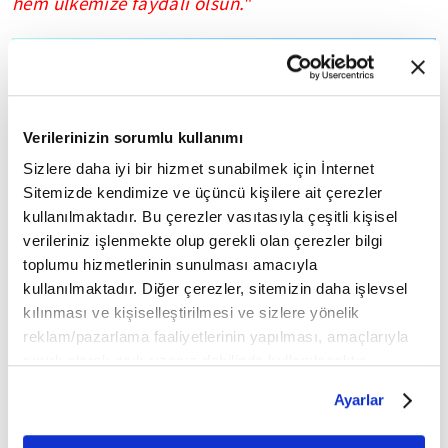
hem ülkemize faydalı olsun."
Verilerinizin sorumlu kullanımı
Sizlere daha iyi bir hizmet sunabilmek için İnternet
Sitemizde kendimize ve üçüncü kişilere ait çerezler
kullanılmaktadır. Bu çerezler vasıtasıyla çeşitli kişisel
verileriniz işlenmekte olup gerekli olan çerezler bilgi
toplumu hizmetlerinin sunulması amacıyla
kullanılmaktadır. Diğer çerezler, sitemizin daha işlevsel
kılınması ve kişiselleştirilmesi ve sizlere yönelik
reklam/pazarlama faaliyetlerinin yapılması, amaçlarıyla
sınırlı olarak açık rızanız dahilinde kullanılacaktır.
Çerezlere ilişkin tercihlerinizi çerez paneli vasıtasıyla
Ayarlar
belirleyebilirsiniz. Çerezlere ilişkin detaylı bilgi için
Ayarlar butonuna tıklayabilir,
Çerez Bilgilendirme