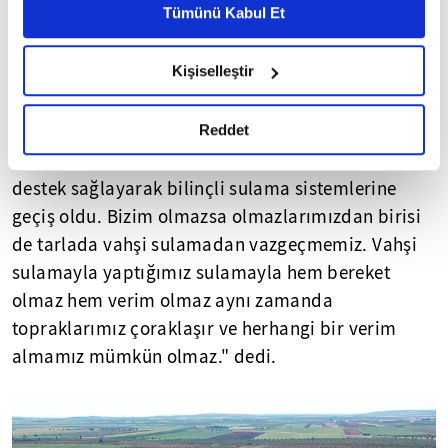
Metnimizi ziyaret edebilirsiniz.
Tümünü Kabul Et
6698 sayılı Kişisel Verilerin Korunması Kanunu uyarınca
"91 milyon lira destek sağladık"
hazırlanmış olan İnternet Sitesi Aydınlatma Metnimizi
Kişiselleştir
okumak ve sitemizi ziyaretiniz kapsamında
Basınçlı sulama sistemlerinde yüzde 50 hibe
gerçekleştirilen veri işleme faaliyetleri ile ilgili daha
detaylı bilgi almak için lütfen
tıklayınız.
Reddet
desteği verdiklerini ifade eden Karayılan, "2014
yılından bu yana 3 bin 644 projeye 91,3 milyon lira
destek sağlayarak bilinçli sulama sistemlerine
geçiş oldu. Bizim olmazsa olmazlarımızdan birisi
de tarlada vahşi sulamadan vazgeçmemiz. Vahşi
sulamayla yaptığımız sulamayla hem bereket
olmaz hem verim olmaz aynı zamanda
topraklarımız çoraklaşır ve herhangi bir verim
almamız mümkün olmaz." dedi.