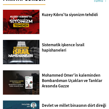
Tümü
Kuzey Kıbrıs'ta siyonizm tehdidi
Sistematik işkence İsrail
hapishaneleri
Mohammed Omer'in kaleminden
Bombardıman Uçakları ve Tanklar
Arasında Gazze
Devlet ve millet binasının dört direği