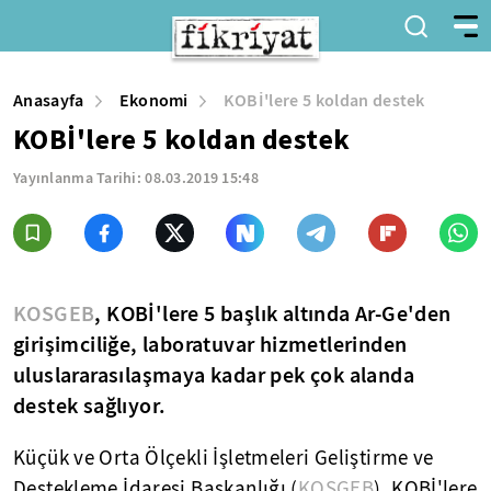
Anasayfa
Ekonomi
KOBİ'lere 5 koldan destek
KOBİ'lere 5 koldan destek
Yayınlanma Tarihi:
08.03.2019 15:48
KOSGEB
, KOBİ'lere 5 başlık altında Ar-Ge'den
girişimciliğe, laboratuvar hizmetlerinden
uluslararasılaşmaya kadar pek çok alanda
destek sağlıyor.
Küçük ve Orta Ölçekli İşletmeleri Geliştirme ve
Destekleme İdaresi Başkanlığı (
KOSGEB
), KOBİ'lere