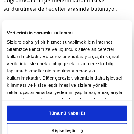
doğrultusunda işletmelerin kurulması ve
sürdürülmesi de hedefler arasında bulunuyor.
GİRİŞİMLERİN GELİŞTİRİLMESİNE DESTEK
Verilerinizin sorumlu kullanımı
Ar-Ge, Teknolojik Üretim ve Yerlileştirme Desteği
Sizlere daha iyi bir hizmet sunabilmek için İnternet
ile araştırma, geliştirme ve inovasyon projelerine
Sitemizde kendimize ve üçüncü kişilere ait çerezler
750 bin lira, endüstriyel uygulama projelerine 818
kullanılmaktadır. Bu çerezler vasıtasıyla çeşitli kişisel
bin lira, KOBİ Teknoyatırım-KOBİ Teknolojik Ürün
verileriniz işlenmekte olup gerekli olan çerezler bilgi
Yatırım ve Stratejik Ürün Destek programlarına ise
toplumu hizmetlerinin sunulması amacıyla
kullanılmaktadır. Diğer çerezler, sitemizin daha işlevsel
5 milyon liraya kadar destek veriliyor.
kılınması ve kişiselleştirilmesi ve sizlere yönelik
reklam/pazarlama faaliyetlerinin yapılması, amaçlarıyla
Bu kapsamda yürütülen "Ar-Ge ve İnovasyon
sınırlı olarak açık rızanız dahilinde kullanılacaktır.
Programı" ile bilim ve teknolojiye dayalı yeni
Çerezlere ilişkin tercihlerinizi çerez paneli vasıtasıyla
fikirlere, buluşlara sahip KOBİ'lerin ve girişimlerin
Tümünü Kabul Et
belirleyebilirsiniz. Çerezlere ilişkin detaylı bilgi için
geliştirilmesi, yeni ürün, süreç, bilgi, hizmet
Ayarlar butonuna tıklayabilir,
Çerez Bilgilendirme
üretilmesi öngörülüyor.
Metnimizi ziyaret edebilirsiniz.
Kişiselleştir