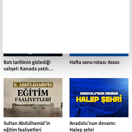
İLGİNİZİ ÇEKEBİLECEK DİĞER MAKALELER
Batı tarihinin gizlediği
Hafta sonu rotası: Assos
vahşet: Kanada yatılı
misyoner okulları
Sultan Abdülhamid'in
Anadolu'nun devamı:
eğitim faaliyetleri
Halep şehri