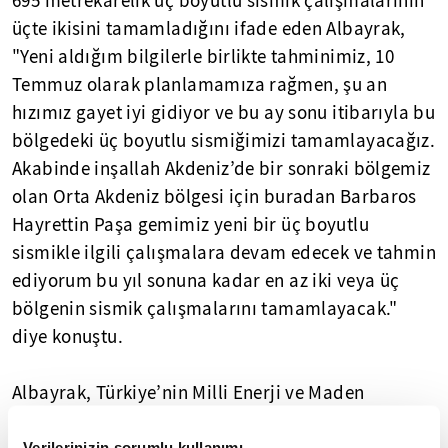
695 metrekarelik üç boyutlu sismik çalışmalarının
üçte ikisini tamamladığını ifade eden Albayrak,
"Yeni aldığım bilgilerle birlikte tahminimiz, 10
Temmuz olarak planlamamıza rağmen, şu an
hızımız gayet iyi gidiyor ve bu ay sonu itibarıyla bu
bölgedeki üç boyutlu sismiğimizi tamamlayacağız.
Akabinde inşallah Akdeniz’de bir sonraki bölgemiz
olan Orta Akdeniz bölgesi için buradan Barbaros
Hayrettin Paşa gemimiz yeni bir üç boyutlu
sismikle ilgili çalışmalara devam edecek ve tahmin
ediyorum bu yıl sonuna kadar en az iki veya üç
bölgenin sismik çalışmalarını tamamlayacak."
diye konuştu.
Albayrak, Türkiye’nin Milli Enerji ve Maden
Stratejisi kapsamında sondaj ve arama noktasında
Verilerinizin sorumlu kullanımı