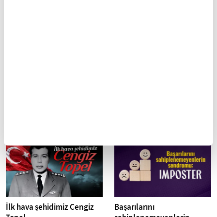
İLGİNİZİ ÇEKEBİLECEK DİĞER MAKALELER
Bir çiftlik hikayesi: Fareler
Avlu ile Meydan
ve İnsanlar
İlk hava şehidimiz Cengiz
Başarılarını