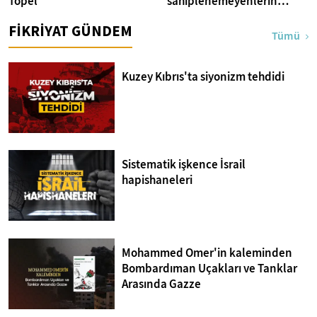
Topel
sahiplenemeyenlerin
sendromu:Imposter
FİKRİYAT GÜNDEM
Tümü
Kuzey Kıbrıs'ta siyonizm tehdidi
Sistematik işkence İsrail
hapishaneleri
Mohammed Omer'in kaleminden
Bombardıman Uçakları ve Tanklar
Arasında Gazze