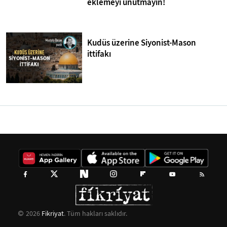
eklemeyi unutmayın!
Kudüs üzerine Siyonist-Mason
ittifakı
2026
Fikriyat
. Tüm hakları saklıdır.