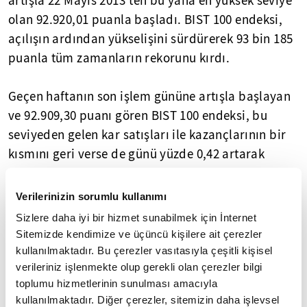
artışla 22 Mayıs 2013’ten bu yana en yüksek seviye
olan 92.920,01 puanla başladı. BIST 100 endeksi,
açılışın ardından yükselişini sürdürerek 93 bin 185
puanla tüm zamanların rekorunu kırdı.
Geçen haftanın son işlem gününe artışla başlayan
ve 92.909,30 puanı gören BIST 100 endeksi, bu
seviyeden gelen kar satışları ile kazançlarının bir
kısmını geri verse de günü yüzde 0,42 artarak
92.423,93 puan ile tarihinin en yüksek 2’inci
kapanışını gerçekleştirmişti.
Verilerinizin sorumlu kullanımı
Sizlere daha iyi bir hizmet sunabilmek için İnternet
Yasal Uyarı:
Yayınlanan köşe yazısı/haberin tüm hakları
Sitemizde kendimize ve üçüncü kişilere ait çerezler
Turkuvaz Medya Grubu'na aittir. Kaynak gösterilse dahi
kullanılmaktadır. Bu çerezler vasıtasıyla çeşitli kişisel
köşe yazısı/haberin tamamı özel izin alınmadan
verileriniz işlenmekte olup gerekli olan çerezler bilgi
kullanılamaz.
Ancak alıntılanan köşe yazısı/haberin bir bölümü,
toplumu hizmetlerinin sunulması amacıyla
alıntılanan habere aktif link verilerek kullanılabilir.
kullanılmaktadır. Diğer çerezler, sitemizin daha işlevsel