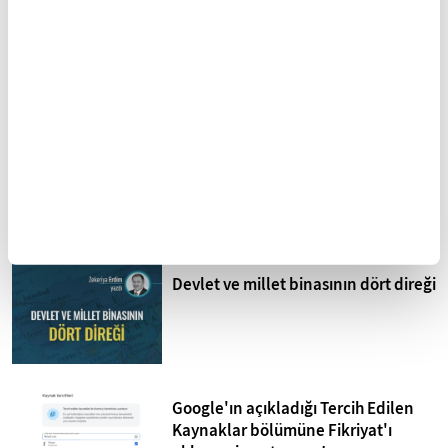
Sistematik işkence İsrail
hapishaneleri
Mohammed Omer'in kaleminden
Bombardıman Uçakları ve Tanklar
Arasında Gazze
Devlet ve millet binasının dört direği
Google'ın açıkladığı Tercih Edilen
Kaynaklar bölümüne Fikriyat'ı