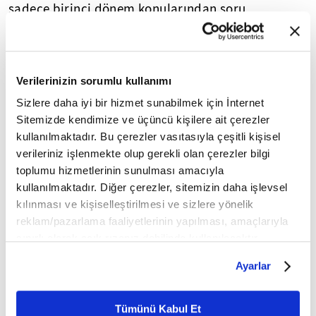
sadece birinci dönem konularından soru
sorulmuştu ancak bu yıl 8. sınıf sınav tarihine göre
işlenen tüm konular sınav kapsamına dahil edildi.
- Veliler çocuklarını yalnız bırakmadı
Verilerinizin sorumlu kullanımı
Öte yandan
Çankaya
'daki Gülen Muharrem
Sizlere daha iyi bir hizmet sunabilmek için İnternet
Pakoğlu Ortaokulu'nda sınava girecek adaylar,
Sitemizde kendimize ve üçüncü kişilere ait çerezler
erken saatlerde okula gelerek girişlerin
kullanılmaktadır. Bu çerezler vasıtasıyla çeşitli kişisel
başlamasını bekledi. Okuldaki görevlilerce uyarı,
verileriniz işlenmekte olup gerekli olan çerezler bilgi
bilgilendirme ve üst aramasının ardından
toplumu hizmetlerinin sunulması amacıyla
öğrenciler sınıflara alındı.
kullanılmaktadır. Diğer çerezler, sitemizin daha işlevsel
Bazı veliler de sabahın erken saatlerinde
kılınması ve kişiselleştirilmesi ve sizlere yönelik
reklam/pazarlama faaliyetlerinin yapılması, amaçlarıyla
çocuklarıyla birlikte okul kapısına kadar geldi.
sınırlı olarak açık rızanız dahilinde kullanılacaktır.
Çocuklarına başarılar dileyip kucaklaşan veliler
Çerezlere ilişkin tercihlerinizi çerez paneli vasıtasıyla
için de dışarıda heyecanlı bekleyiş başladı.
Ayarlar
belirleyebilirsiniz. Çerezlere ilişkin detaylı bilgi için
Ayarlar butonuna tıklayabilir,
Çerez Bilgilendirme
Metnimizi ziyaret edebilirsiniz.
Yasal Uyarı:
Yayınlanan köşe yazısı/haberin tüm hakları
Tümünü Kabul Et