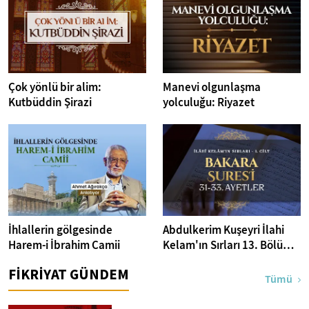
Çok yönlü bir alim:
Manevi olgunlaşma
Kutbüddin Şirazi
yolculuğu: Riyazet
İhlallerin gölgesinde
Abdulkerim Kuşeyri İlahi
Harem-i İbrahim Camii
Kelam'ın Sırları 13. Bölüm I
Bakara Suresi 31-33.
FİKRİYAT GÜNDEM
Ayetler Tefsiri
Tümü