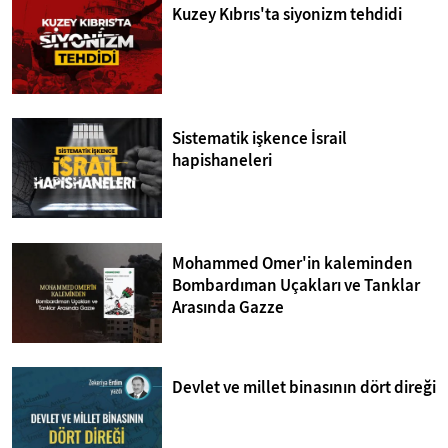
Kuzey Kıbrıs'ta siyonizm tehdidi
Sistematik işkence İsrail
hapishaneleri
Mohammed Omer'in kaleminden
Bombardıman Uçakları ve Tanklar
Arasında Gazze
Devlet ve millet binasının dört direği