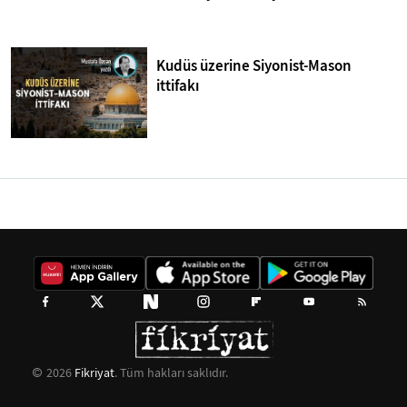
Kudüs üzerine Siyonist-Mason
ittifakı
2026
Fikriyat
. Tüm hakları saklıdır.