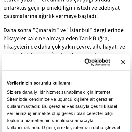
enfarktüs geçirip emekliliğini istedi ve edebiyat
çalışmalarına ağırlık vermeye başladı.
Daha sonra "Çınaraltı" ve "İstanbul" dergilerinde
hikayeler kaleme almaya eden Tarık Buğra,
hikayelerinde daha çok yakın çevre, aile hayatı ve
sevda ilişkilerine yoğunlaşırken, kasaba
hikayelerinin ilk güzel örneklerini verdi.
Buğra'nın olaydan ziyade atmosfer anlattığı
Verilerinizin sorumlu kullanımı
hikaye ve romanlarında hüznün büyük bir payı
Sizlere daha iyi bir hizmet sunabilmek için İnternet
görülürken, roman dünyasında Buğra'ya sağlam
Sitemizde kendimize ve üçüncü kişilere ait çerezler
ve sarsılmaz bir yer sağlayan eseri ise "Küçük Ağa"
kullanılmaktadır. Bu çerezler vasıtasıyla çeşitli kişisel
oldu.
verileriniz işlenmekte olup gerekli olan çerezler bilgi
toplumu hizmetlerinin sunulması amacıyla
"Osmancık" romanıyla da Osmanlı'nın kuruluş
kullanılmaktadır. Diğer çerezler, sitemizin daha işlevsel