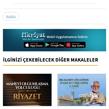
Kudüs
Mobil Uygulamamızı İndirin
İLGİNİZİ ÇEKEBİLECEK DİĞER MAKALELER