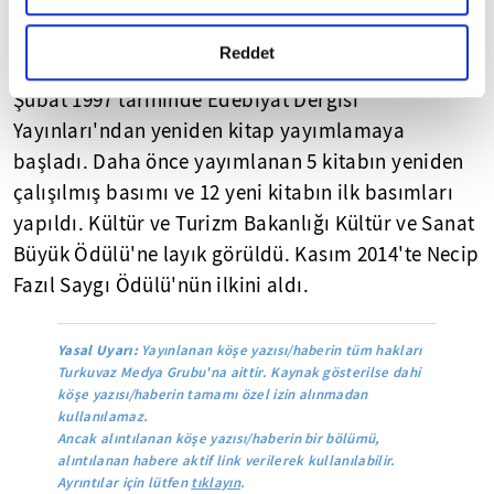
yayınına, Aralık 1984'te ara verdi. Edebiyat Dergisi
gerçekleştirilen veri işleme faaliyetleri ile ilgili daha
Yayınları, 1972-1984 yılları arasında 18'i Nuri
detaylı bilgi almak için lütfen
tıklayınız.
Reddet
Pakdil imzasını taşıyan, 45 kitap yayımladı. 28
Şubat 1997 tarihinde Edebiyat Dergisi
Yayınları'ndan yeniden kitap yayımlamaya
başladı. Daha önce yayımlanan 5 kitabın yeniden
çalışılmış basımı ve 12 yeni kitabın ilk basımları
yapıldı. Kültür ve Turizm Bakanlığı Kültür ve Sanat
Büyük Ödülü'ne layık görüldü. Kasım 2014'te Necip
Fazıl Saygı Ödülü'nün ilkini aldı.
Yasal Uyarı:
Yayınlanan köşe yazısı/haberin tüm hakları
Turkuvaz Medya Grubu'na aittir. Kaynak gösterilse dahi
köşe yazısı/haberin tamamı özel izin alınmadan
kullanılamaz.
Ancak alıntılanan köşe yazısı/haberin bir bölümü,
alıntılanan habere aktif link verilerek kullanılabilir.
Ayrıntılar için lütfen
tıklayın
.