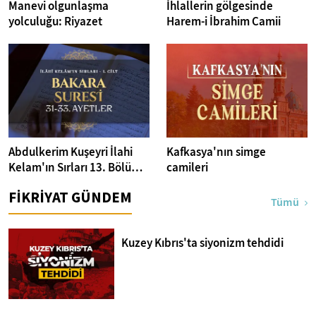
Manevi olgunlaşma
İhlallerin gölgesinde
yolculuğu: Riyazet
Harem-i İbrahim Camii
Abdulkerim Kuşeyri İlahi
Kafkasya'nın simge
Kelam'ın Sırları 13. Bölüm I
camileri
Bakara Suresi 31-33.
FİKRİYAT GÜNDEM
Ayetler Tefsiri
Tümü
Kuzey Kıbrıs'ta siyonizm tehdidi