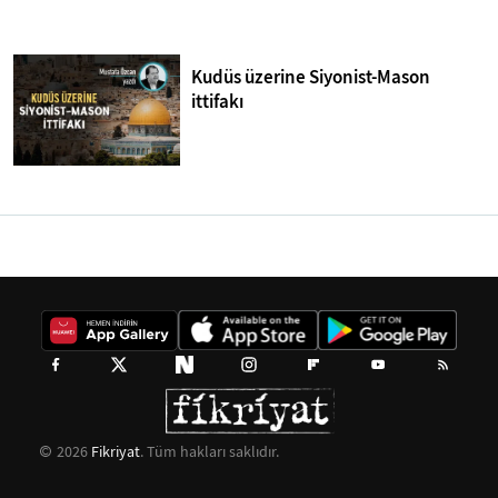
Kudüs üzerine Siyonist-Mason
ittifakı
2026
Fikriyat
. Tüm hakları saklıdır.