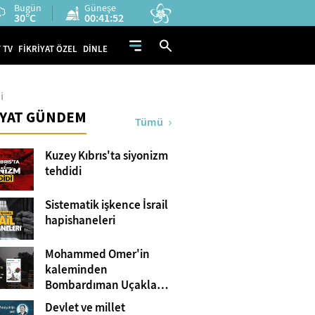
Bugün
Güneşe
30°C
00:41:51
 TV
FİKRİYAT ÖZEL
DİNLE
i
İYAT GÜNDEM
Tümü
Kuzey Kıbrıs'ta siyonizm
tehdidi
Sistematik işkence İsrail
hapishaneleri
Mohammed Omer'in
kaleminden
Bombardıman Uçakları
ve Tanklar Arasında
Devlet ve millet