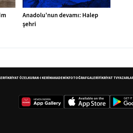
tim
Anadolu'nun devamı: Halep
şehri
LER
FİKRİYAT ÖZEL
KURAN-I KERİM
AKADEMİK
FOTOĞRAF
GALERİ
FİKRİYAT TV
YAZARLA