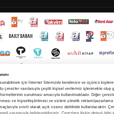
anımı
 sunabilmek için İnternet Sitemizde kendimize ve üçüncü kişilere 
u çerezler vasıtasıyla çeşitli kişisel verileriniz işlenmekte olup g
 hizmetlerinin sunulması amacıyla kullanılmaktadır. Diğer çerezle
ınması ve kişiselleştirilmesi ve sizlere yönelik reklam/pazarlama
maçlarıyla sınırlı olarak açık rızanız dahilinde kullanılacaktır. Çe
paneli vasıtasıyla belirleyebilirsiniz. Çerezlere ilişkin detaylı bilgi i