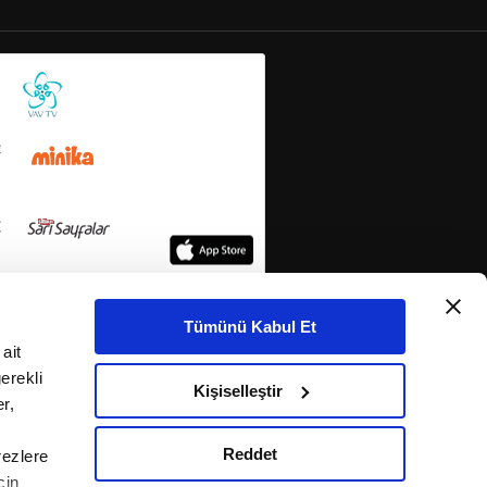
Tümünü Kabul Et
ait
erekli
Kişiselleştir
r,
Reddet
rezlere
çin