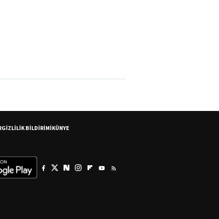
R
GİZLİLİK BİLDİRİMİ
KÜNYE