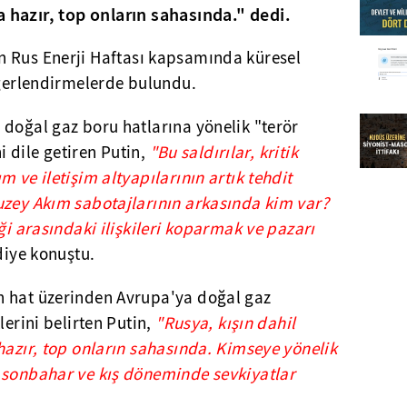
 hazır, top onların sahasında." dedi.
n Rus Enerji Haftası kapsamında küresel
eğerlendirmelerde bulundu.
 doğal gaz boru hatlarına yönelik "terör
ni dile getiren Putin,
"Bu saldırılar, kritik
 ve iletişim altyapılarının artık tehdit
uzey Akım sabotajlarının arkasında kim var?
ği arasındaki ilişkileri koparmak ve pazarı
iye konuştu.
n hat üzerinden Avrupa'ya doğal gaz
lerini belirten Putin,
"Rusya, kışın dahil
hazır, top onların sahasında. Kimseye yönelik
 sonbahar ve kış döneminde sevkiyatlar