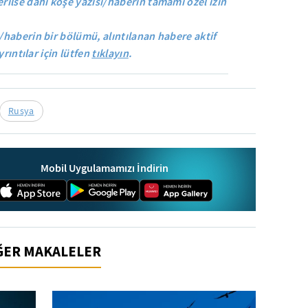
rilse dahi köşe yazısı/haberin tamamı özel izin
/haberin bir bölümü, alıntılanan habere aktif
yrıntılar için lütfen
tıklayın
.
Rusya
Mobil Uygulamamızı İndirin
İĞER MAKALELER