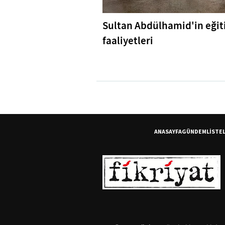
Sultan Abdülhamid'in eği
faaliyetleri
ANASAYFA
GÜNDEM
LİSTE