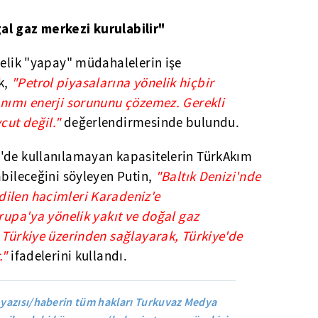
al gaz merkezi kurulabilir"
nelik "yapay" müdahalelerin işe
k,
"Petrol piyasalarına yönelik hiçbir
anımı enerji sorununu çözemez. Gerekli
cut değil."
değerlendirmesinde bulundu.
'de kullanılamayan kapasitelerin TürkAkım
abileceğini söyleyen Putin,
"Baltık Denizi'nde
ilen hacimleri Karadeniz'e
vrupa'ya yönelik yakıt ve doğal gaz
 Türkiye üzerinden sağlayarak, Türkiye'de
."
ifade
lerini kullandı.
yazısı/haberin tüm hakları Turkuvaz Medya