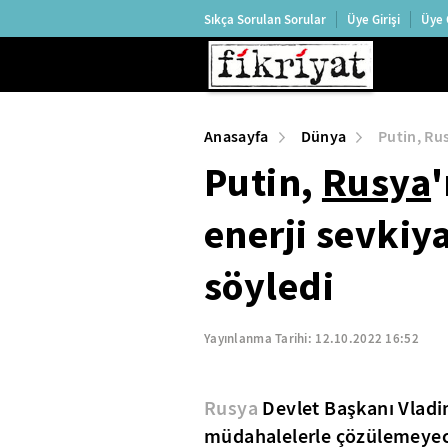
Sıkça Sorulan Sorular
Üye Girişi
Üye 
Anasayfa
Dünya
Putin, Ru
Putin,
Rusya
enerji sevkiy
söyledi
Yayınlanma Tarihi:
12.10.2022 16:52
Rusya
Devlet Başkanı Vladi
müdahalelerle çözülemeyeceğ