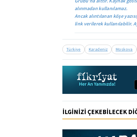
Grubu'na aittir. Kaynak göste
alınmadan kullanılamaz.
Ancak alıntılanan köşe yazısı
link verilerek kullanılabilir. A
Türkiye
Karadeniz
Moskova
İLGİNİZİ ÇEKEBİLECEK D