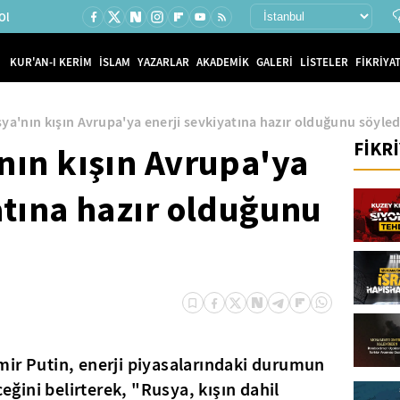
Ol
KUR'AN-I KERİM
İSLAM
YAZARLAR
AKADEMİK
GALERİ
LİSTELER
FİKRİYAT
sya'nın kışın Avrupa'ya enerji sevkiyatına hazır olduğunu söyled
FİKR
'nın kışın Avrupa'ya
atına hazır olduğunu
mir Putin, enerji piyasalarındaki durumun
ini belirterek, "Rusya, kışın dahil