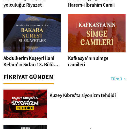
yolculuğu: Riyazet
Harem-i İbrahim Camii
Abdulkerim Kuşeyri İlahi
Kafkasya'nın simge
Kelam'ın Sırları 13. Bölüm I
camileri
Bakara Suresi 31-33.
FİKRİYAT GÜNDEM
Ayetler Tefsiri
Tümü
Kuzey Kıbrıs'ta siyonizm tehdidi