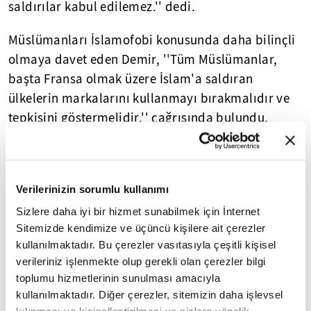
saldırılar kabul edilemez.'' dedi.
Müslümanları İslamofobi konusunda daha bilinçli
olmaya davet eden Demir, ''Tüm Müslümanlar,
başta Fransa olmak üzere İslam'a saldıran
ülkelerin markalarını kullanmayı bırakmalıdır ve
tepkisini göstermelidir.'' çağrısında bulundu.
Yağmur altında yaklaşık 2 saat süren protesto
gösterisi olaysız sona erdi.
Verilerinizin sorumlu kullanımı
Sizlere daha iyi bir hizmet sunabilmek için İnternet
Yasal Uyarı:
Yayınlanan köşe yazısı/haberin tüm hakları
Turkuvaz Medya Grubu'na aittir. Kaynak gösterilse dahi
Sitemizde kendimize ve üçüncü kişilere ait çerezler
köşe yazısı/haberin tamamı özel izin alınmadan
kullanılmaktadır. Bu çerezler vasıtasıyla çeşitli kişisel
kullanılamaz.
verileriniz işlenmekte olup gerekli olan çerezler bilgi
Ancak alıntılanan köşe yazısı/haberin bir bölümü,
toplumu hizmetlerinin sunulması amacıyla
alıntılanan habere aktif link verilerek kullanılabilir.
kullanılmaktadır. Diğer çerezler, sitemizin daha işlevsel
Ayrıntılar için lütfen
tıklayın
.