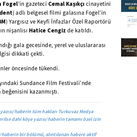
n Fogel
Cemal Kaşıkçı
'in gazeteci
cinayetini
ident
) adlı belgesel filmi galasına Fogel'in
BM
) Yargısız ve Keyfi İnfazlar Özel Raportörü
Hatice Cengiz
ın nişanlısı
de katıldı.
ndığı gala gecesinde, yerel ve uluslararası
isi dikkati çekti.
günler öncesinde tükendi.
ayındaki Sundance Film Festivali'nde
n beğenisini kazanmıştı.
yazısı/haberin tüm hakları Turkuvaz Medya
rilse dahi köşe yazısı/haberin tamamı özel izin
/haberin bir bölümü, alıntılanan habere aktif