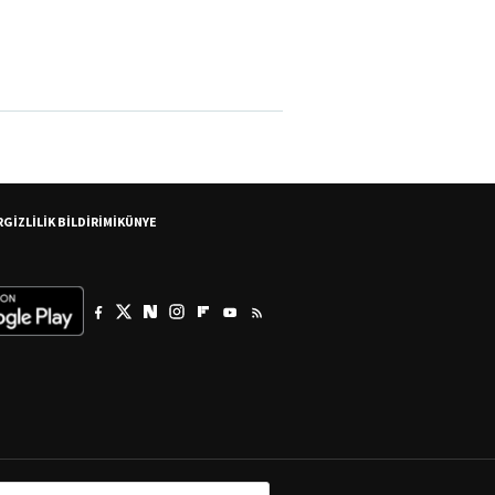
R
GİZLİLİK BİLDİRİMİ
KÜNYE