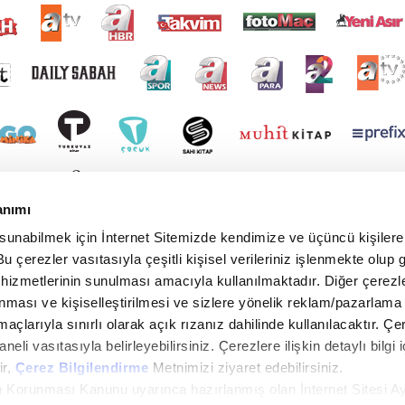
anımı
 sunabilmek için İnternet Sitemizde kendimize ve üçüncü kişilere 
u çerezler vasıtasıyla çeşitli kişisel verileriniz işlenmekte olup g
 hizmetlerinin sunulması amacıyla kullanılmaktadır. Diğer çerezle
ınması ve kişiselleştirilmesi ve sizlere yönelik reklam/pazarlama
maçlarıyla sınırlı olarak açık rızanız dahilinde kullanılacaktır. Çe
paneli vasıtasıyla belirleyebilirsiniz. Çerezlere ilişkin detaylı bilgi i
ir,
Çerez Bilgilendirme
Metnimizi ziyaret edebilirsiniz.
rin Korunması Kanunu uyarınca hazırlanmış olan İnternet Sitesi A