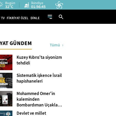
Bugün
İkindiye
32°C
01:56:44
 TV
FİKRİYAT ÖZEL
DİNLE
İYAT GÜNDEM
Tümü
Kuzey Kıbrıs'ta siyonizm
tehdidi
Sistematik işkence İsrail
hapishaneleri
Mohammed Omer'in
kaleminden
Bombardıman Uçakları
ve Tanklar Arasında
Devlet ve millet