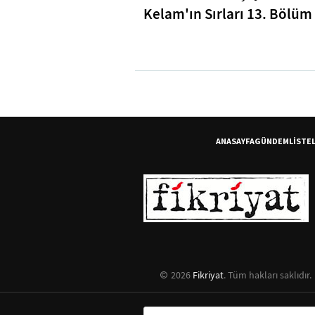
Kelam'ın Sırları 13. Bölüm 
Bakara Suresi 31-33. Ayetl
Tefsiri
ANASAYFA
GÜNDEM
LİSTE
2026
Fikriyat
. Tüm hakları saklıdır.