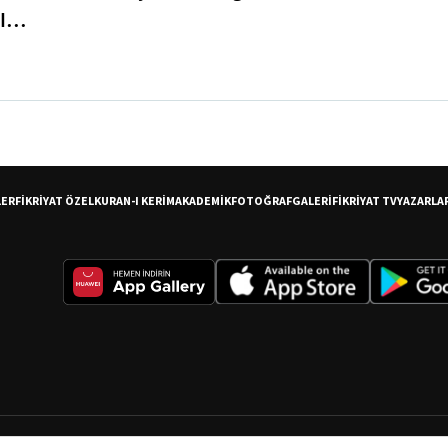
I
er
LER
FİKRİYAT ÖZEL
KURAN-I KERİM
AKADEMİK
FOTOĞRAF
GALERİ
FİKRİYAT TV
YAZARLA