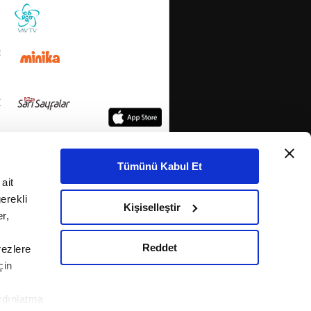
Tümünü Kabul Et
ait
erekli
Kişiselleştir
r,
Reddet
rezlere
çin
ydınlatma