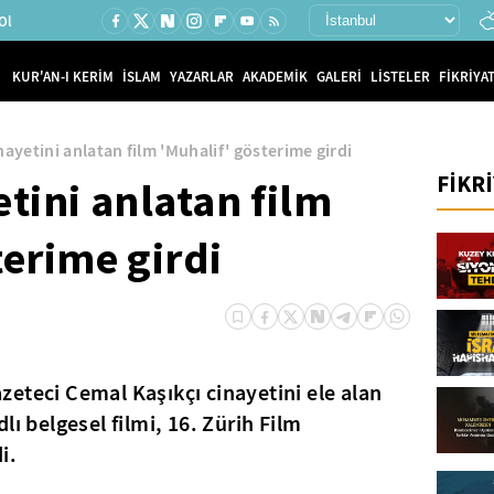
Ol
KUR'AN-I KERİM
İSLAM
YAZARLAR
AKADEMİK
GALERİ
LİSTELER
FİKRİYAT
nayetini anlatan film 'Muhalif' gösterime girdi
FİKR
etini anlatan film
terime girdi
eteci Cemal Kaşıkçı cinayetini ele alan
lı belgesel filmi, 16. Zürih Film
i.