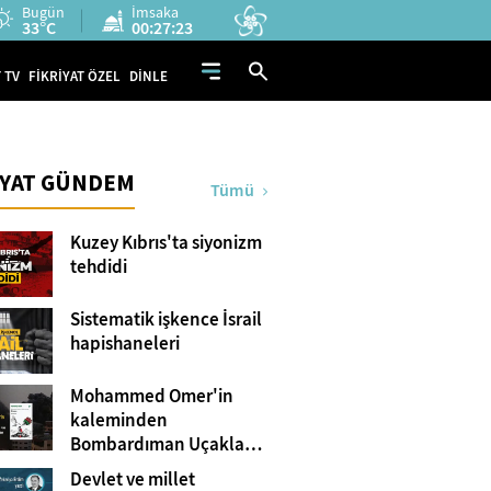
Bugün
İmsaka
33°C
00:27:22
 TV
FİKRİYAT ÖZEL
DİNLE
İYAT GÜNDEM
Tümü
Kuzey Kıbrıs'ta siyonizm
tehdidi
Sistematik işkence İsrail
hapishaneleri
Mohammed Omer'in
kaleminden
Bombardıman Uçakları
ve Tanklar Arasında
Devlet ve millet