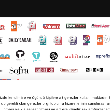
mizde kendimize ve üçüncü kişilere ait çerezler kullanılmaktadır. 
e olup gerekli olan çerezler bilgi toplumu hizmetlerinin sunulması 
kılınması ve kişiselleştirilmesi ve sizlere yönelik reklam/pazarla