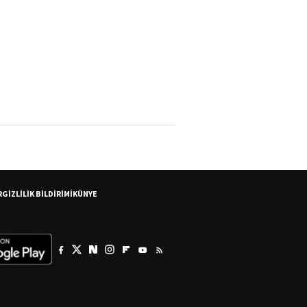
R
GİZLİLİK BİLDİRİMİ
KÜNYE