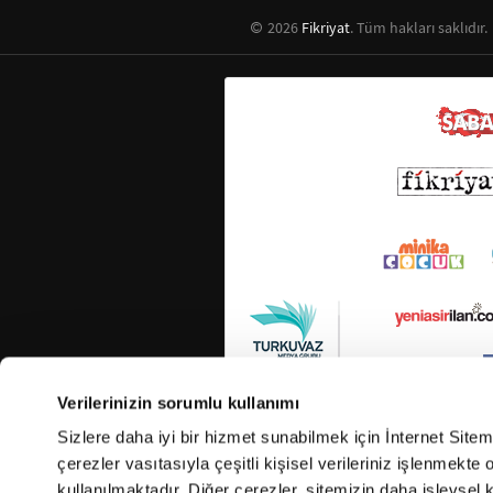
2026
Fikriyat
. Tüm hakları saklıdır.
Verilerinizin sorumlu kullanımı
Sizlere daha iyi bir hizmet sunabilmek için İnternet Site
çerezler vasıtasıyla çeşitli kişisel verileriniz işlenmekt
kullanılmaktadır. Diğer çerezler, sitemizin daha işlevsel 