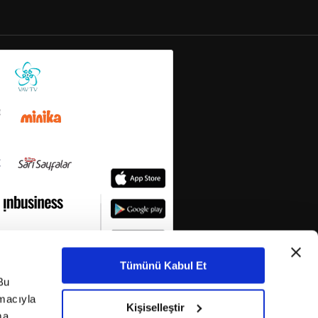
Tümünü Kabul Et
Bu
amacıyla
Kişiselleştir
ma