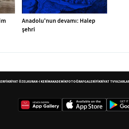
tim
Anadolu'nun devamı: Halep
şehri
LER
FİKRİYAT ÖZEL
KURAN-I KERİM
AKADEMİK
FOTOĞRAF
GALERİ
FİKRİYAT TV
YAZARLA