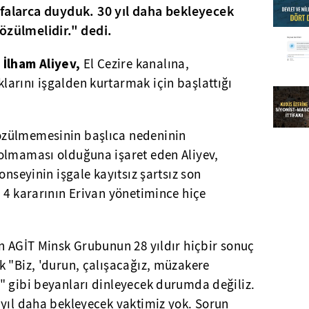
falarca duyduk. 30 yıl daha bekleyecek
özülmelidir." dedi.
İlham Aliyev,
El Cezire kanalına,
arını işgalden kurtarmak için başlattığı
zülmemesinin başlıca nedeninin
olmaması olduğuna işaret eden Aliyev,
onseyinin işgale kayıtsız şartsız son
 4 kararının Erivan yönetimince hiçe
n AGİT Minsk Grubunun 28 yıldır hiçbir sonuç
k "Biz, 'durun, çalışacağız, müzakere
" gibi beyanları dinleyecek durumda değiliz.
 yıl daha bekleyecek vaktimiz yok. Sorun