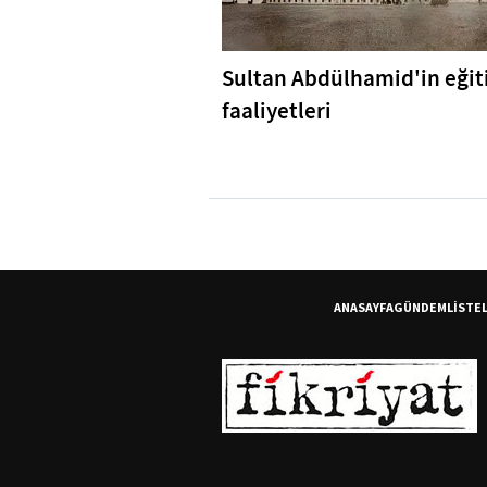
Sultan Abdülhamid'in eği
faaliyetleri
ANASAYFA
GÜNDEM
LİSTE