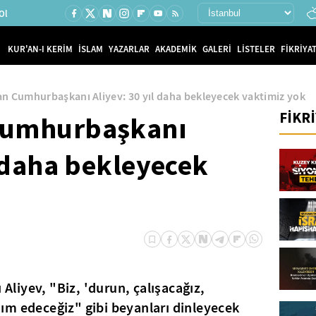
Ol
KUR'AN-I KERİM
İSLAM
YAZARLAR
AKADEMİK
GALERİ
LİSTELER
FİKRİYAT
n Cumhurbaşkanı Aliyev: 30 yıl daha bekleyecek vaktimiz yok
FİKR
Cumhurbaşkanı
l daha bekleyecek
liyev, "Biz, 'durun, çalışacağız,
ım edeceğiz" gibi beyanları dinleyecek