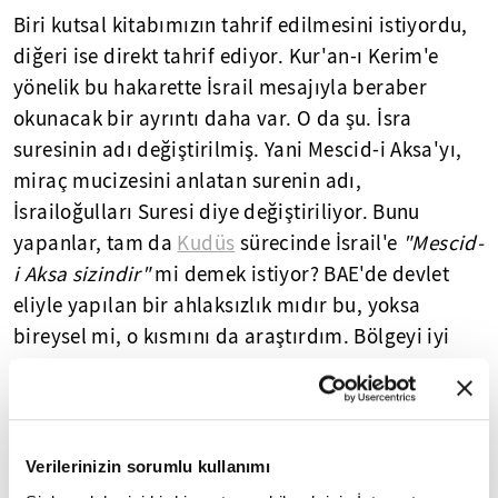
Biri kutsal kitabımızın tahrif edilmesini istiyordu,
diğeri ise direkt tahrif ediyor. Kur'an-ı Kerim'e
yönelik bu hakarette İsrail mesajıyla beraber
okunacak bir ayrıntı daha var. O da şu. İsra
suresinin adı değiştirilmiş. Yani Mescid-i Aksa'yı,
miraç mucizesini anlatan surenin adı,
İsrailoğulları Suresi diye değiştiriliyor. Bunu
yapanlar, tam da
Kudüs
sürecinde İsrail'e
"Mescid-
i Aksa sizindir"
mi demek istiyor? BAE'de devlet
eliyle yapılan bir ahlaksızlık mıdır bu, yoksa
bireysel mi, o kısmını da araştırdım. Bölgeyi iyi
bilenler, böyle hassas bir konuya emirlik ailesi
dışında kimselerin kolay kolay cesaret
edemeyeceğini söylüyor.
Verilerinizin sorumlu kullanımı