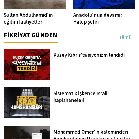
Sultan Abdülhamid'in
Anadolu'nun devamı:
eğitim faaliyetleri
Halep şehri
FİKRİYAT GÜNDEM
Tümü
Kuzey Kıbrıs'ta siyonizm tehdidi
Sistematik işkence İsrail
hapishaneleri
Mohammed Omer'in kaleminden
Bombardıman Uçakları ve Tanklar