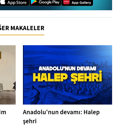
İĞER MAKALELER
tim
Anadolu'nun devamı: Halep
şehri