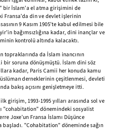
dan işgal edilmesi, kabul etmek lazım ki,
" bir İslam'a el atma girişimini de
i Fransa'da din ve devlet işlerinin
asasının 9 Kasım 1905'te kabul edilmesi bile
r'in bağımsızlığına kadar, dini inançlar ve
iminin kontrolü altında kalacaktı.
an topraklarında da İslam inancının
mli bir soruna dönüşmüştü. İslam dini söz
ıllara kadar, Paris Camii her konuda kamu
slüman derneklerinin çeşitlenmesi, devleti
nda bakış açısını genişletmeye itti.
ilk girişim, 1993-1995 yılları arasında sol ve
ğı "cohabitation" dönemindeki sosyalist
erre Joxe'un Fransa İslamı Düşünce
a başladı. "Cohabitation" döneminde sağın