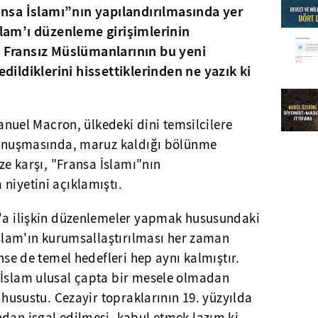
ransa İslamı”nın yapılandırılmasında yer
slam’ı düzenleme girişimlerinin
, Fransız Müslümanlarının bu yeni
edildiklerini hissettiklerinden ne yazık ki
el Macron, ülkedeki dini temsilcilere
 konuşmasında, maruz kaldığı bölünme
ize karşı, "Fransa İslamı"nın
niyetini açıklamıştı.
m'a ilişkin düzenlemeler yapmak hususundaki
 İslam'ın kurumsallaştırılması her zaman
ünse de temel hedefleri hep aynı kalmıştır.
 İslam ulusal çapta bir mesele olmadan
r husustu. Cezayir topraklarının 19. yüzyılda