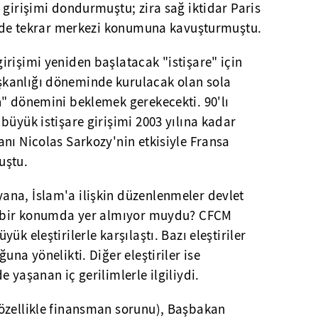
 girişimi dondurmuştu; zira sağ iktidar Paris
rinde tekrar merkezi konumuna kavuşturmuştu.
rişimi yeniden başlatacak "istişare" için
kanlığı döneminde kurulacak olan sola
n" dönemini beklemek gerekecekti. 90'lı
büyük istişare girişimi 2003 yılına kadar
nı Nicolas Sarkozy'nin etkisiyle Fransa
uştu.
na, İslam'a ilişkin düzenlenmeler devlet
zi bir konumda yer almıyor muydu? CFCM
ük eleştirilerle karşılaştı. Bazı eleştiriler
una yönelikti. Diğer eleştiriler ise
 yaşanan iç gerilimlerle ilgiliydi.
özellikle finansman sorunu), Başbakan