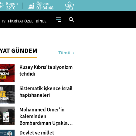
Bugün
Öğlene
32°C
01:34:47
 TV
FİKRİYAT ÖZEL
DİNLE
İYAT GÜNDEM
Tümü
Kuzey Kıbrıs'ta siyonizm
tehdidi
Sistematik işkence İsrail
hapishaneleri
Mohammed Omer'in
kaleminden
Bombardıman Uçakları
ve Tanklar Arasında
Devlet ve millet