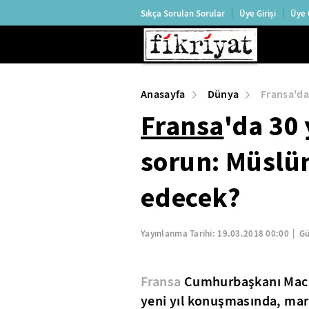
Sıkça Sorulan Sorular
Üye Girişi
Üye 
Anasayfa
Dünya
Fransa'da
Fransa
'da 30
sorun: Müslü
edecek?
Yayınlanma Tarihi:
19.03.2018 00:00
Gü
Fransa
Cumhurbaşkanı Macron
yeni yıl konuşmasında, mar