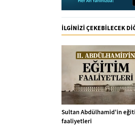
İLGİNİZİ ÇEKEBİLECEK D
Sultan Abdülhamid'in eği
faaliyetleri