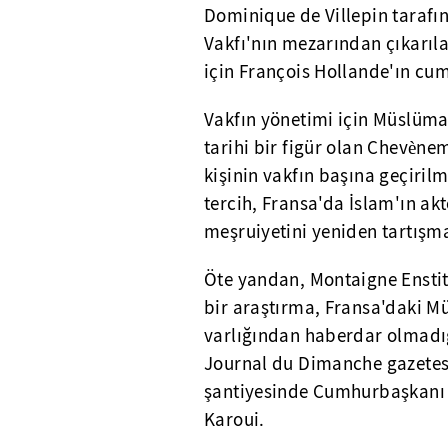
Dominique de Villepin tarafın
Vakfı'nın mezarından çıkarıl
için François Hollande'ın cum
Vakfın yönetimi için Müslüma
tarihi bir figür olan Chevèn
kişinin vakfın başına geçiril
tercih, Fransa'da İslam'ın ak
meşruiyetini yeniden tartışma
Öte yandan, Montaigne Enstitü
bir araştırma, Fransa'daki M
varlığından haberdar olmadığ
Journal du Dimanche gazetesi
şantiyesinde Cumhurbaşkanı
Karoui.