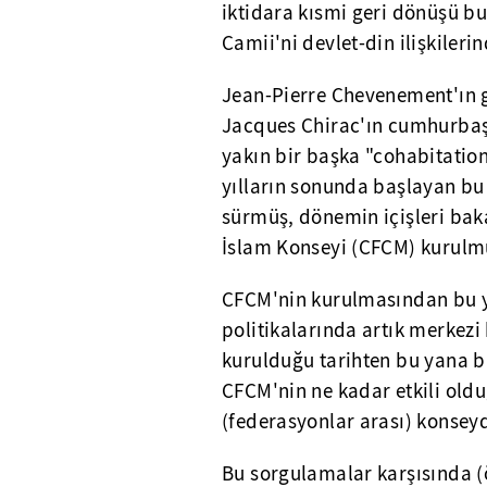
iktidara kısmi geri dönüşü bu
Camii'ni devlet-din ilişkile
Jean-Pierre Chevenement'ın gi
Jacques Chirac'ın cumhurbaş
yakın bir başka "cohabitatio
yılların sonunda başlayan bu 
sürmüş, dönemin içişleri baka
İslam Konseyi (CFCM) kurulm
CFCM'nin kurulmasından bu ya
politikalarında artık merke
kurulduğu tarihten bu yana büy
CFCM'nin ne kadar etkili olduğ
(federasyonlar arası) konseyde
Bu sorgulamalar karşısında (