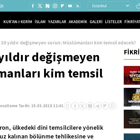
Ol
KUR'AN-I KERİM
İSLAM
YAZARLAR
AKADEMİK
GALERİ
LİSTELER
FİKRİYAT
 30 yıldır değişmeyen sorun: Müslümanları kim temsil edecek?
FİKR
 yıldır değişmeyen
manları kim temsil
ncelleme Tarihi:
19.03.2018 12:41
, ülkedeki dini temsilcilere yönelik
uz kalınan bölünme tehlikesine ve