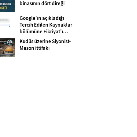
Gazze
binasının dört direği
Google'ın açıkladığı
Tercih Edilen Kaynaklar
bölümüne Fikriyat'ı
eklemeyi unutmayın!
Kudüs üzerine Siyonist-
Mason ittifakı