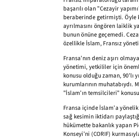
Fransız imparatorluğu tarafın
başarılı olan "Cezayir yapımı
beraberinde getirmişti. Öyle k
ayrılmasını öngören laiklik y
bunun önüne geçemedi. Cezayi
özellikle İslam, Fransız yönet
Fransa'nın deniz aşırı olmay
yönetimi, yetkililer için öne
konusu olduğu zaman, 90'lı y
kurumlarının muhatabıydı. Mü
"İslam'ın temsilcileri" konusu
Fransa içinde İslam'a yönelik 
sağ kesimin iktidarı paylaştı
hükümette bakanlık yapan Pi
Konseyi'ni (CORIF) kurmasıyl