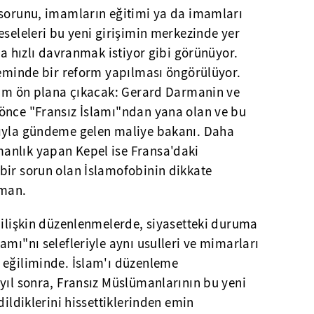
 sorunu, imamların eğitimi ya da imamları
eseleleri bu yeni girişimin merkezinde yer
da hızlı davranmak istiyor gibi görünüyor.
neminde bir reform yapılması öngörülüyor.
isim ön plana çıkacak: Gerard Darmanin ve
önce "Fransız İslamı"ndan yana olan ve bu
lıyla gündeme gelen maliye bakanı. Daha
anlık yapan Kepel ise Fransa'daki
bir sorun olan İslamofobinin dikkate
zman.
 ilişkin düzenlenmelerde, siyasetteki duruma
amı"nı selefleriyle aynı usulleri ve mimarları
 eğiliminde. İslam'ı düzenleme
yıl sonra, Fransız Müslümanlarının bu yeni
dildiklerini hissettiklerinden emin