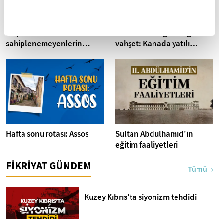
Başarılarını
Batı tarihinin gizlediği
sahiplenemeyenlerin
vahşet: Kanada yatılı
sendromu:Imposter
misyoner okulları
Hafta sonu rotası: Assos
Sultan Abdülhamid'in
eğitim faaliyetleri
FİKRİYAT GÜNDEM
Tümü
Kuzey Kıbrıs'ta siyonizm tehdidi