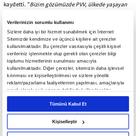
kaydetti. "
Bizim gözümüzde PVV, ülkede yaşayan
bazı vatandaşların dinini kötüleyerek tehlikeli ve
ölümcül olduklarını belirtip dışladığı için tekrar
Verilerinizin sorumlu kullanımı
kanunu çiğnedi. Bu kabul edilemez ve bütün siyasi
Sizlere daha iyi bir hizmet sunabilmek için İnternet
partiler tarafından kınanması gerekir. Başbakan
Sitemizde kendimize ve üçüncü kişilere ait çerezler
Mark Rutte'nin film hakkında sadece 'iğrenç'
kullanılmaktadır. Bu çerezler vasıtasıyla çeşitli kişisel
verileriniz işlenmekte olup gerekli olan çerezler bilgi
olduğunu açıklamasını zayıf buluyoruz. Ülkenin
toplumu hizmetlerinin sunulması amacıyla
başbakanı olarak İslam ve yabancı düşmanlığına
kullanılmaktadır. Diğer çerezler, sitemizin daha işlevsel
karşı daha sert çıkış yapması gerekir
." şeklinde
kılınması ve kişiselleştirilmesi ve sizlere yönelik
konuştu.
reklam/pazarlama faaliyetlerinin yapılması, amaçlarıyla
sınırlı olarak açık rızanız dahilinde kullanılacaktır.
PVV'den ayrılan Arnoud van Doorn, "Bu reklam
Çerezlere ilişkin tercihlerinizi çerez paneli vasıtasıyla
filmi Islam'a hakaret içeriyor. Kin ve nefret
Tümünü Kabul Et
belirleyebilirsiniz. Çerezlere ilişkin detaylı bilgi için
saçıyor" dedi.
Ayarlar butonuna tıklayabilir,
Çerez Bilgilendirme
Metnimizi ziyaret edebilirsiniz.
Kişiselleştir
Müslümanlara ve gayrimüslimlere çağrıda
6698 sayılı Kişisel Verilerin Korunması Kanunu uyarınca
hazırlanmış olan İnternet Sitesi Aydınlatma Metnimizi
bulunan Küçük, "
Herkesi, PVV'nin İslam