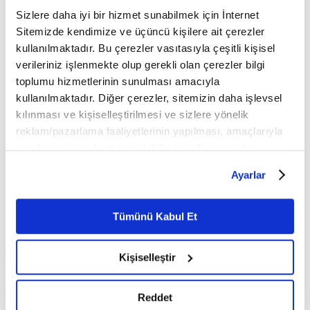
Mobil Uygulamamızı İndirin
Sizlere daha iyi bir hizmet sunabilmek için İnternet
Sitemizde kendimize ve üçüncü kişilere ait çerezler
kullanılmaktadır. Bu çerezler vasıtasıyla çeşitli kişisel
verileriniz işlenmekte olup gerekli olan çerezler bilgi
İLGİNİZİ ÇEKEBİLECEK DİĞER MAKALELER
toplumu hizmetlerinin sunulması amacıyla
kullanılmaktadır. Diğer çerezler, sitemizin daha işlevsel
kılınması ve kişiselleştirilmesi ve sizlere yönelik
reklam/pazarlama faaliyetlerinin yapılması, amaçlarıyla
sınırlı olarak açık rızanız dahilinde kullanılacaktır.
Çerezlere ilişkin tercihlerinizi çerez paneli vasıtasıyla
Ayarlar
belirleyebilirsiniz. Çerezlere ilişkin detaylı bilgi için
Ayarlar butonuna tıklayabilir,
Çerez Bilgilendirme
Metnimizi ziyaret edebilirsiniz.
Tümünü Kabul Et
Toplumsal bir dayanışma:
Tarihe Tanıklık: Macar
6698 sayılı Kişisel Verilerin Korunması Kanunu uyarınca
Ahilik
Arşivinden 1860'lardan
hazırlanmış olan İnternet Sitesi Aydınlatma Metnimizi
İstanbul Fotoğrafları
Kişiselleştir
okumak ve sitemizi ziyaretiniz kapsamında
gerçekleştirilen veri işleme faaliyetleri ile ilgili daha
detaylı bilgi almak için lütfen
tıklayınız.
Reddet