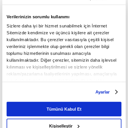
Verilerinizin sorumlu kullanımı
Moldova
Sizlere daha iyi bir hizmet sunabilmek için İnternet
Sitemizde kendimize ve üçüncü kişilere ait çerezler
kullanılmaktadır. Bu çerezler vasıtasıyla çeşitli kişisel
Mobil Uygulamamızı İndirin
verileriniz işlenmekte olup gerekli olan çerezler bilgi
toplumu hizmetlerinin sunulması amacıyla
kullanılmaktadır. Diğer çerezler, sitemizin daha işlevsel
kılınması ve kişiselleştirilmesi ve sizlere yönelik
İLGİNİZİ ÇEKEBİLECEK DİĞER MAKALELER
reklam/pazarlama faaliyetlerinin yapılması, amaçlarıyla
sınırlı olarak açık rızanız dahilinde kullanılacaktır.
Çerezlere ilişkin tercihlerinizi çerez paneli vasıtasıyla
Ayarlar
belirleyebilirsiniz. Çerezlere ilişkin detaylı bilgi için
Ayarlar butonuna tıklayabilir,
Çerez Bilgilendirme
Metnimizi ziyaret edebilirsiniz.
Tümünü Kabul Et
6698 sayılı Kişisel Verilerin Korunması Kanunu uyarınca
hazırlanmış olan İnternet Sitesi Aydınlatma Metnimizi
Kişiselleştir