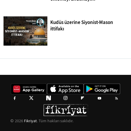
Kudüs üzerine Siyonist-Mason
ittifakı
2026
Fikriyat
. Tüm hakları saklıdır.