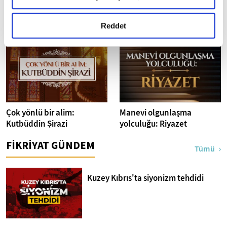
okumak ve sitemizi ziyaretiniz kapsamında
Sultan Abdülhamid'in
Anadolu'nun devamı:
gerçekleştirilen veri işleme faaliyetleri ile ilgili daha
eğitim faaliyetleri
Halep şehri
detaylı bilgi almak için lütfen
tıklayınız.
Reddet
Çok yönlü bir alim:
Manevi olgunlaşma
Kutbüddin Şirazi
yolculuğu: Riyazet
FİKRİYAT GÜNDEM
Tümü
Kuzey Kıbrıs'ta siyonizm tehdidi