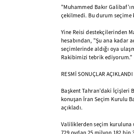
"Muhammed Bakır Galibaf’ın o
çekilmedi. Bu durum seçime kı
Yine Reisi destekçilerinden M
hesabından, "Şu ana kadar aç
seçimlerinde aldığı oya ulaşmı
Rakibimizi tebrik ediyorum."
RESMİ SONUÇLAR AÇIKLANDI
Başkent Tahran’daki İçişleri
konuşan İran Seçim Kurulu Ba
açıkladı.
Valiliklerden seçim kuruluna 
729 oydan 25 milyon 182 bin 