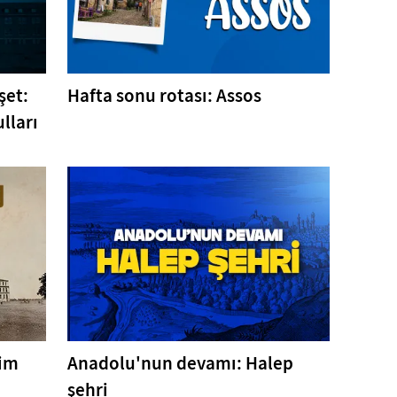
şet:
Hafta sonu rotası: Assos
lları
tim
Anadolu'nun devamı: Halep
şehri