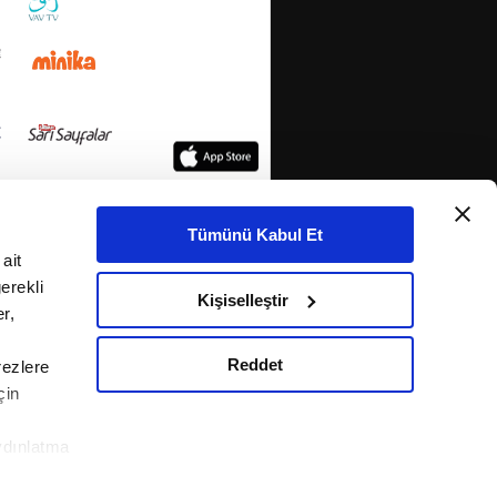
Tümünü Kabul Et
ait
erekli
Kişiselleştir
r,
Reddet
rezlere
çin
ydınlatma
le ilgili