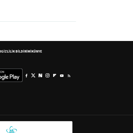
R
GİZLİLİK BİLDİRİMİ
KÜNYE