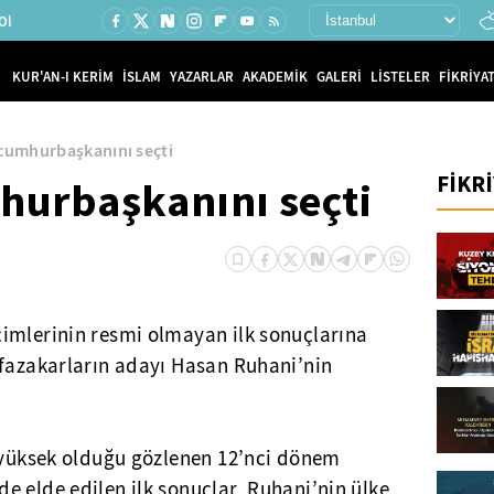
Ol
KUR'AN-I KERİM
İSLAM
YAZARLAR
AKADEMİK
GALERİ
LİSTELER
FİKRİYAT
 cumhurbaşkanını seçti
FİKR
hurbaşkanını seçti
imlerinin resmi olmayan ilk sonuçlarına
afazakarların adayı Hasan Ruhani’nin
e yüksek olduğu gözlenen 12’nci dönem
 elde edilen ilk sonuçlar, Ruhani’nin ülke