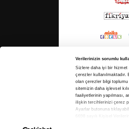
Verilerinizin sorumlu kull
Sizlere daha iyi bir hizmet
çerezler kullanılmaktadır. B
olan çerezler bilgi toplumu
sitemizin daha işlevsel kıl
faaliyetlerinin yapılması, a
ilişkin tercihlerinizi çerez 
Ayarlar butonuna tıklayabil
6698 sayılı Kişisel Verile
Metnimizi okumak ve sitemiz