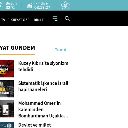
Bugün
İkindiye
32°C
03:17:26
 TV
FİKRİYAT ÖZEL
DİNLE
İYAT GÜNDEM
Tümü
Kuzey Kıbrıs'ta siyonizm
tehdidi
Sistematik işkence İsrail
hapishaneleri
Mohammed Omer'in
kaleminden
Bombardıman Uçakları
ve Tanklar Arasında
Devlet ve millet