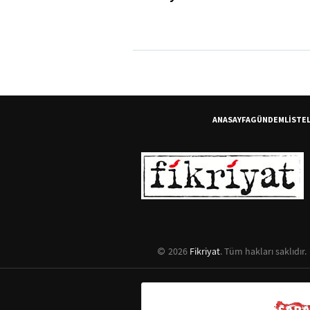
ANASAYFA
GÜNDEM
LİSTE
2026
Fikriyat
. Tüm hakları saklıdır.