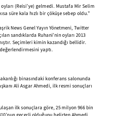
yları (Reisi’ye) gelmedi. Mustafa Mir Selim
sa süre kala hızlı bir çöküşe sebep oldu."
aşrik News Genel Yayın Yönetmeni, Twitter
ılan sandıklarda Ruhani’nin oyları 2013
ştır. Seçimleri kimin kazandığı bellidir.
 değerlendirmesini yaptı.
 Bakanlığı binasındaki konferans salonunda
şkanı Ali Asgar Ahmedi, ilk resmi sonuçları
ulaşan ilk sonuçlara göre, 25 milyon 966 bin
310’nun geçerli olduğunu belirten Ahmedi,