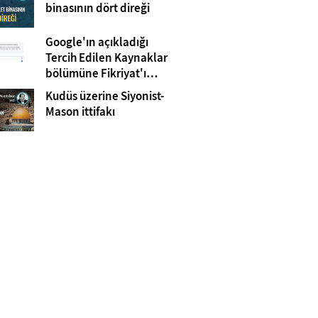
Gazze
binasının dört direği
Google'ın açıkladığı
Tercih Edilen Kaynaklar
bölümüne Fikriyat'ı
eklemeyi unutmayın!
Kudüs üzerine Siyonist-
Mason ittifakı