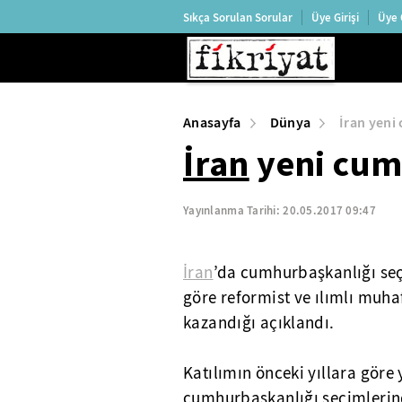
Sıkça Sorulan Sorular
Üye Girişi
Üye 
Anasayfa
Dünya
İran yeni
İran
yeni cum
Yayınlanma Tarihi:
20.05.2017 09:47
İran
’da cumhurbaşkanlığı seç
göre reformist ve ılımlı muh
kazandığı açıklandı.
Katılımın önceki yıllara gör
cumhurbaşkanlığı seçimlerinde