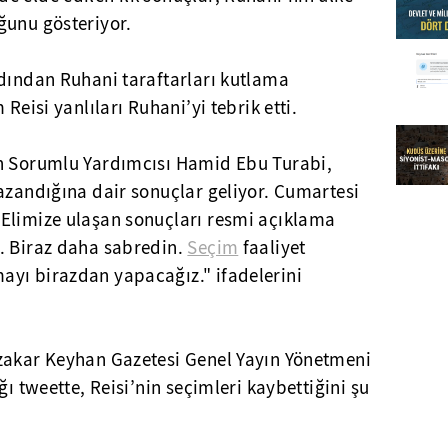
ğunu gösteriyor.
rdından Ruhani taraftarları kutlama
Reisi yanlıları Ruhani’yi tebrik etti.
en Sorumlu Yardımcısı Hamid Ebu Turabi,
azandığına dair sonuçlar geliyor. Cumartesi
Elimize ulaşan sonuçları resmi açıklama
. Biraz daha sabredin.
Seçim
faaliyet
yı birazdan yapacağız." ifadelerini
zakar Keyhan Gazetesi Genel Yayın Yönetmeni
ğı tweette, Reisi’nin seçimleri kaybettiğini şu