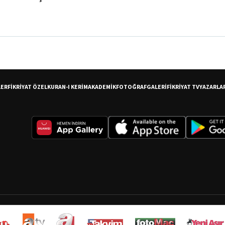
LER
FİKRİYAT ÖZEL
KURAN-I KERİM
AKADEMİK
FOTOĞRAF
GALERİ
FİKRİYAT TV
YAZARLA