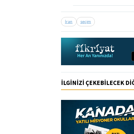
İran
seçim
İLGİNİZİ ÇEKEBİLECEK D