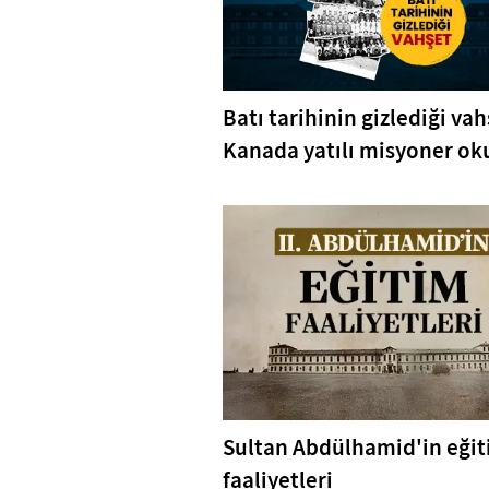
Batı tarihinin gizlediği vah
Kanada yatılı misyoner oku
Sultan Abdülhamid'in eği
faaliyetleri