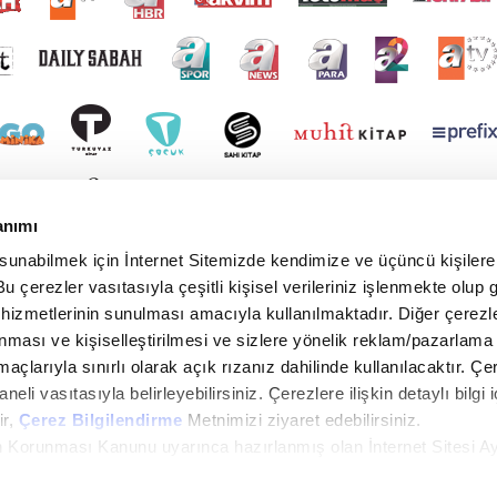
anımı
 sunabilmek için İnternet Sitemizde kendimize ve üçüncü kişilere 
u çerezler vasıtasıyla çeşitli kişisel verileriniz işlenmekte olup g
 hizmetlerinin sunulması amacıyla kullanılmaktadır. Diğer çerezle
ınması ve kişiselleştirilmesi ve sizlere yönelik reklam/pazarlama
maçlarıyla sınırlı olarak açık rızanız dahilinde kullanılacaktır. Çe
paneli vasıtasıyla belirleyebilirsiniz. Çerezlere ilişkin detaylı bilgi i
ir,
Çerez Bilgilendirme
Metnimizi ziyaret edebilirsiniz.
rin Korunması Kanunu uyarınca hazırlanmış olan İnternet Sitesi A
i ziyaretiniz kapsamında gerçekleştirilen veri işleme faaliyetleri i