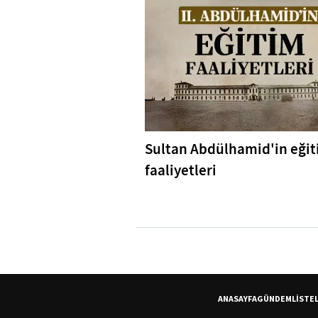
Sultan Abdülhamid'in eği
faaliyetleri
ANASAYFA
GÜNDEM
LİSTE