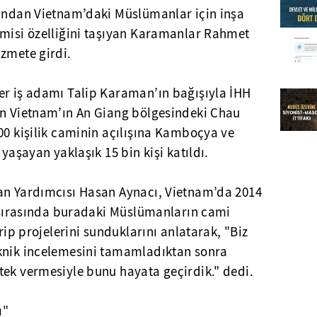
fından Vietnam’daki Müslümanlar için inşa
amisi özelliğini taşıyan Karamanlar Rahmet
zmete girdi.
er iş adamı Talip Karaman’ın bağışıyla İHH
an Vietnam’ın An Giang bölgesindeki Chau
00 kişilik caminin açılışına Kamboçya ve
 yaşayan yaklaşık 15 bin kişi katıldı.
an Yardımcısı Hasan Aynacı, Vietnam’da 2014
t sırasında buradaki Müslümanların cami
irip projelerini sunduklarını anlatarak, "Biz
knik incelemesini tamamladıktan sonra
tek vermesiyle bunu hayata geçirdik." dedi.
ı"