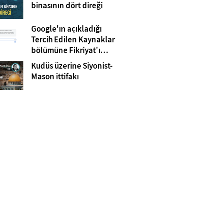
Gazze
binasının dört direği
Google'ın açıkladığı
Tercih Edilen Kaynaklar
bölümüne Fikriyat'ı
eklemeyi unutmayın!
Kudüs üzerine Siyonist-
Mason ittifakı