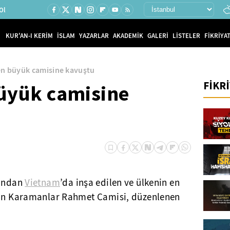
Ol
KUR'AN-I KERİM
İSLAM
YAZARLAR
AKADEMİK
GALERİ
LİSTELER
FİKRİYAT
n büyük camisine kavuştu
FİKR
üyük camisine
fından
Vietnam
’da inşa edilen ve ülkenin en
ıyan Karamanlar Rahmet Camisi, düzenlenen