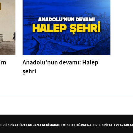
tim
Anadolu'nun devamı: Halep
şehri
LER
FİKRİYAT ÖZEL
KURAN-I KERİM
AKADEMİK
FOTOĞRAF
GALERİ
FİKRİYAT TV
YAZARLA