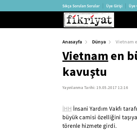
Sıkça Sorulan Sorular
Üye Girişi
Üye 
Anasayfa
Dünya
Vietnam e
Vietnam
en b
kavuştu
Yayınlanma Tarihi:
19.05.2017 12:16
İHH
İnsani Yardım Vakfı tara
büyük camisi özelliğini taş
törenle hizmete girdi.