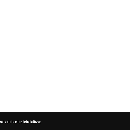
R
GİZLİLİK BİLDİRİMİ
KÜNYE