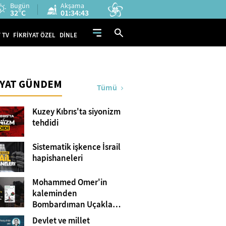
Bugün
Akşama
32°C
01:34:42
 TV
FİKRİYAT ÖZEL
DİNLE
İYAT GÜNDEM
Tümü
Kuzey Kıbrıs'ta siyonizm
tehdidi
Sistematik işkence İsrail
hapishaneleri
Mohammed Omer'in
kaleminden
Bombardıman Uçakları
ve Tanklar Arasında
Devlet ve millet