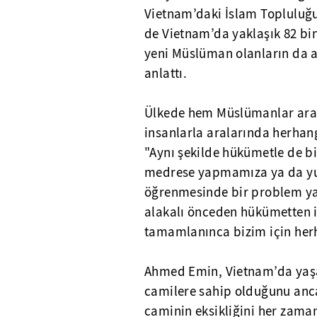
Vietnam’daki İslam Topluluğ
de Vietnam’da yaklaşık 82 bi
yeni Müslüman olanların da ar
anlattı.
Ülkede hem Müslümanlar ara
insanlarla aralarında herhan
"Aynı şekilde hükümetle de b
medrese yapmamıza ya da yurt
öğrenmesinde bir problem yar
alakalı önceden hükümetten i
tamamlanınca bizim için herh
Ahmed Emin, Vietnam’da yaşa
camilere sahip olduğunu an
caminin eksikliğini her zaman 