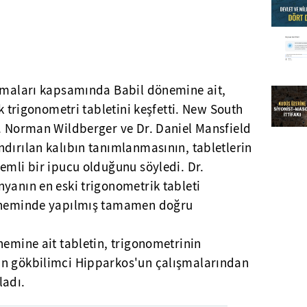
ışmaları kapsamında Babil dönemine ait,
ık trigonometri tabletini keşfetti. New South
f. Norman Wildberger ve Dr. Daniel Mansfield
dırılan kalıbın tanımlanmasının, tabletlerin
emli bir ipucu olduğunu söyledi. Dr.
yanın en eski trigonometrik tableti
döneminde yapılmış tamamen doğru
nemine ait tabletin, trigonometrinin
an gökbilimci Hipparkos'un çalışmalarından
ladı.