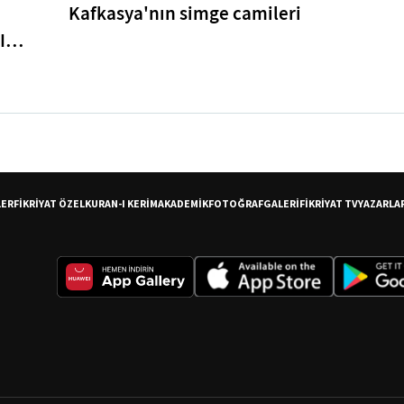
Kafkasya'nın simge camileri
I
er
LER
FİKRİYAT ÖZEL
KURAN-I KERİM
AKADEMİK
FOTOĞRAF
GALERİ
FİKRİYAT TV
YAZARLA