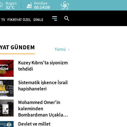
Bugün
İkindiye
32°C
00:14:08
 TV
FİKRİYAT ÖZEL
DİNLE
İYAT GÜNDEM
Tümü
Kuzey Kıbrıs'ta siyonizm
tehdidi
Sistematik işkence İsrail
hapishaneleri
Mohammed Omer'in
kaleminden
Bombardıman Uçakları
ve Tanklar Arasında
Devlet ve millet