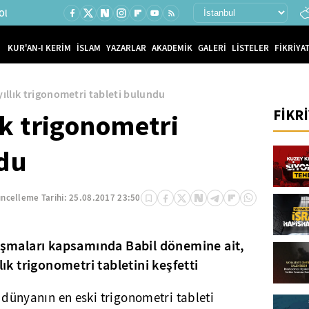
Ol
KUR'AN-I KERİM
İSLAM
YAZARLAR
AKADEMİK
GALERİ
LİSTELER
FİKRİYAT
yıllık trigonometri tableti bulundu
FİKR
ık trigonometri
ndu
ncelleme Tarihi:
25.08.2017 23:50
lışmaları kapsamında Babil dönemine ait,
lık trigonometri tabletini keşfetti
k dünyanın en eski trigonometri tableti