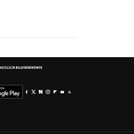
R
GİZLİLİK BİLDİRİMİ
KÜNYE