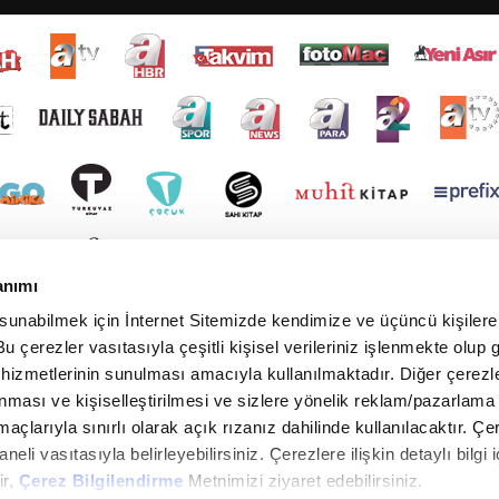
anımı
 sunabilmek için İnternet Sitemizde kendimize ve üçüncü kişilere 
u çerezler vasıtasıyla çeşitli kişisel verileriniz işlenmekte olup g
 hizmetlerinin sunulması amacıyla kullanılmaktadır. Diğer çerezle
ınması ve kişiselleştirilmesi ve sizlere yönelik reklam/pazarlama
maçlarıyla sınırlı olarak açık rızanız dahilinde kullanılacaktır. Çe
paneli vasıtasıyla belirleyebilirsiniz. Çerezlere ilişkin detaylı bilgi i
ir,
Çerez Bilgilendirme
Metnimizi ziyaret edebilirsiniz.