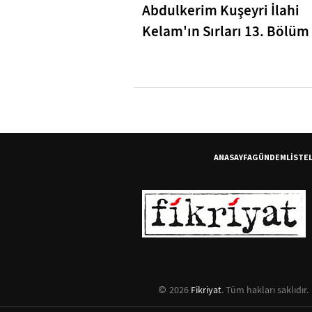
Abdulkerim Kuşeyri İlahi
Kelam'ın Sırları 13. Bölüm 
Bakara Suresi 31-33. Ayetl
Tefsiri
ANASAYFA
GÜNDEM
LİSTE
2026
Fikriyat
. Tüm hakları saklıdır.