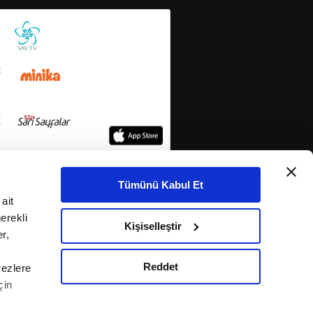
Tümünü Kabul Et
ait
erekli
Kişiselleştir
r,
Reddet
rezlere
çin