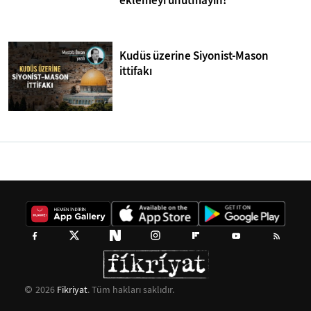
eklemeyi unutmayın!
Kudüs üzerine Siyonist-Mason
ittifakı
2026
Fikriyat
. Tüm hakları saklıdır.