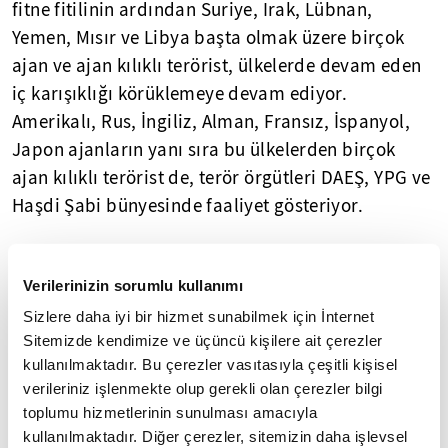
fitne fitilinin ardından Suriye, Irak, Lübnan,
Yemen, Mısır ve Libya başta olmak üzere birçok
ajan ve ajan kılıklı terörist, ülkelerde devam eden
iç karışıklığı körüklemeye devam ediyor.
Amerikalı, Rus, İngiliz, Alman, Fransız, İspanyol,
Japon ajanların yanı sıra bu ülkelerden birçok
ajan kılıklı terörist de, terör örgütleri DAEŞ, YPG ve
Haşdi Şabi bünyesinde faaliyet gösteriyor.
Destek verdikleri terör örgütlerine karşı mücadele
bahanesi ile birden çok ülkeye çöreklenen küresel
Verilerinizin sorumlu kullanımı
güçler, sömürü çarklarını döndürmek için yeni
Sizlere daha iyi bir hizmet sunabilmek için İnternet
kaynak arayışı içindeler.
Sitemizde kendimize ve üçüncü kişilere ait çerezler
kullanılmaktadır. Bu çerezler vasıtasıyla çeşitli kişisel
Öte yandan; geçtiğimiz günlerde Didim'de
verileriniz işlenmekte olup gerekli olan çerezler bilgi
yakalanan İngiliz asıllı YPG'li terörist ve Habur
toplumu hizmetlerinin sunulması amacıyla
kullanılmaktadır. Diğer çerezler, sitemizin daha işlevsel
sınır kapısında yakalanan Fransız ajanın ardından,