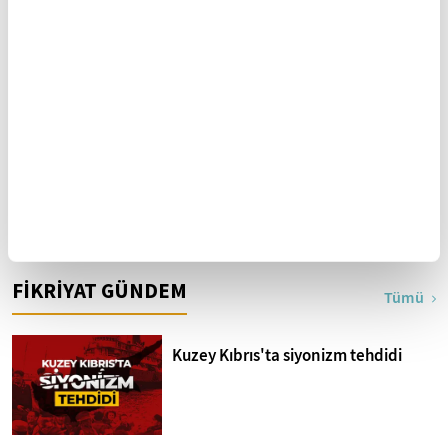
Batı tarihinin gizlediği
Hafta sonu rotası: Assos
vahşet: Kanada yatılı
misyoner okulları
Sultan Abdülhamid'in
Anadolu'nun devamı:
eğitim faaliyetleri
Halep şehri
FİKRİYAT GÜNDEM
Tümü
Kuzey Kıbrıs'ta siyonizm tehdidi