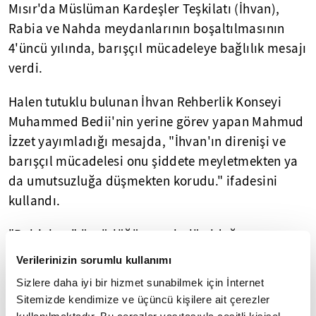
Mısır'da Müslüman Kardeşler Teşkilatı (İhvan),
Rabia ve Nahda meydanlarının boşaltılmasının
4'üncü yılında, barışçıl mücadeleye bağlılık mesajı
verdi.
Halen tutuklu bulunan İhvan Rehberlik Konseyi
Muhammed Bedii'nin yerine görev yapan Mahmud
İzzet yayımladığı mesajda, "İhvan'ın direnişi ve
barışçıl mücadelesi onu şiddete meyletmekten ya
da umutsuzluğa düşmekten korudu." ifadesini
kullandı.
"Rabia'nın" özgürlüğün sembolü olduğunu
vurgulayan İzzet, gösterilerin kanlı bir şekilde
Verilerinizin sorumlu kullanımı
dağıtıldığı 14 Ağustos'un ihya edilmesi çağrısı
Sizlere daha iyi bir hizmet sunabilmek için İnternet
yaptı.
Sitemizde kendimize ve üçüncü kişilere ait çerezler