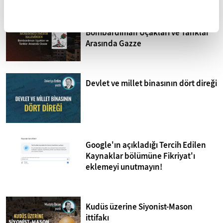
Mohammed Omer'in kaleminden
Bombardıman Uçakları ve Tanklar
Arasında Gazze
Devlet ve millet binasının dört direği
Google'ın açıkladığı Tercih Edilen
Kaynaklar bölümüne Fikriyat'ı
eklemeyi unutmayın!
Kudüs üzerine Siyonist-Mason
ittifakı