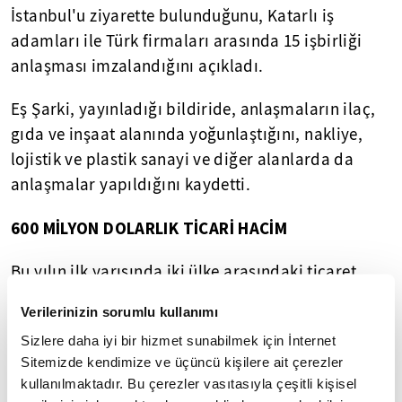
İstanbul'u ziyarette bulunduğunu, Katarlı iş
adamları ile Türk firmaları arasında 15 işbirliği
anlaşması imzalandığını açıkladı.
Eş Şarki, yayınladığı bildiride, anlaşmaların ilaç,
gıda ve inşaat alanında yoğunlaştığını, nakliye,
lojistik ve plastik sanayi ve diğer alanlarda da
anlaşmalar yapıldığını kaydetti.
600 MİLYON DOLARLIK TİCARİ HACİM
Bu yılın ilk yarısında iki ülke arasındaki ticaret
hacminin 600 milyon dolara ulaştığı, Türkiye'den
Verilerinizin sorumlu kullanımı
Katar'a yapılan ihracatın geçtiğimiz aya kıyasla
Sizlere daha iyi bir hizmet sunabilmek için İnternet
yüzde 51 artış kaydederek 53.5 milyon dolara
Sitemizde kendimize ve üçüncü kişilere ait çerezler
yükseldiği belirtildi.
kullanılmaktadır. Bu çerezler vasıtasıyla çeşitli kişisel