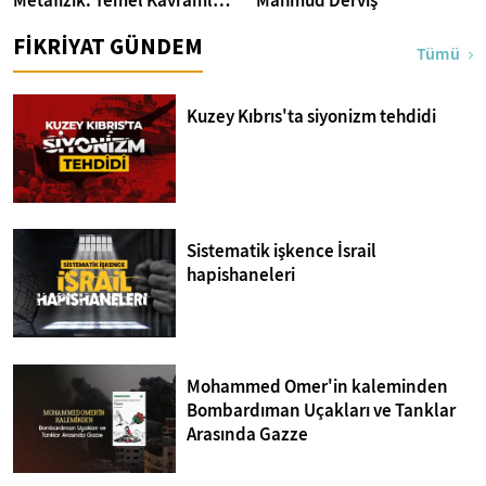
Metafizik: Temel Kavramlar
Mahmud Derviş
ve Yaklaşımlar
FİKRİYAT GÜNDEM
Tümü
Kuzey Kıbrıs'ta siyonizm tehdidi
Sistematik işkence İsrail
hapishaneleri
Mohammed Omer'in kaleminden
Bombardıman Uçakları ve Tanklar
Arasında Gazze