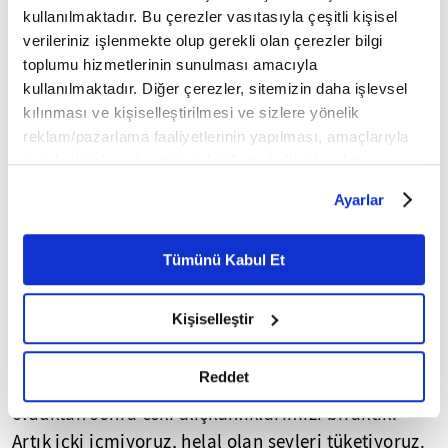
kullanılmaktadır. Bu çerezler vasıtasıyla çeşitli kişisel
12 yaşındaki Bilal Fouer ise Müslüman olduktan
verileriniz işlenmekte olup gerekli olan çerezler bilgi
sonra yaptığı işlerden lezzet almaya başladığını,
toplumu hizmetlerinin sunulması amacıyla
kullanılmaktadır. Diğer çerezler, sitemizin daha işlevsel
gittiği her yerde Allah'ın yanında olduğunu
kılınması ve kişiselleştirilmesi ve sizlere yönelik
düşündüğünü ve bu yüzden Allah'a ibadet etmeyi
reklam/pazarlama faaliyetlerinin yapılması, amaçlarıyla
çok sevdiğini belirtti.
sınırlı olarak açık rızanız dahilinde kullanılacaktır.
Çerezlere ilişkin tercihlerinizi çerez paneli vasıtasıyla
Ayarlar
belirleyebilirsiniz. Çerezlere ilişkin detaylı bilgi için
Ayarlar butonuna tıklayabilir,
Çerez Bilgilendirme
Metnimizi ziyaret edebilirsiniz.
MÜSLÜMANLAR BİZİ İHMAL ETMEYİN!
Tümünü Kabul Et
6698 sayılı Kişisel Verilerin Korunması Kanunu uyarınca
hazırlanmış olan İnternet Sitesi Aydınlatma Metnimizi
Köy halkının genç kızlarından Baba Cemile'nin ise
Kişiselleştir
okumak ve sitemizi ziyaretiniz kapsamında
tüm İslam âlemine mesajı var:
gerçekleştirilen veri işleme faaliyetleri ile ilgili daha
detaylı bilgi almak için lütfen
tıklayınız.
Reddet
"İslamiyet hayatımızı çok değiştirdi ve Müslüman
olduktan sonra eski alışkanlıklarımızı bıraktık.
Artık içki içmiyoruz, helal olan şeyleri tüketiyoruz.