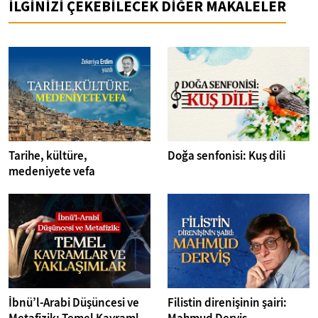
İLGİNİZİ ÇEKEBİLECEK DİĞER MAKALELER
Tarihe, kültüre,
Doğa senfonisi: Kuş dili
medeniyete vefa
İbnü’l-Arabi Düşüncesi ve
Filistin direnişinin şairi: