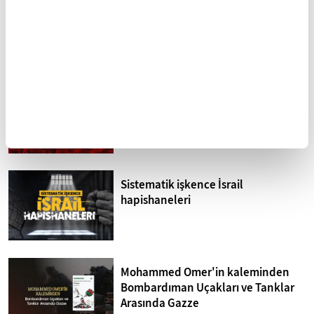
Sultan Abdülhamid'in
Anadolu'nun devamı:
eğitim faaliyetleri
Halep şehri
FİKRİYAT GÜNDEM
Tümü
Kuzey Kıbrıs'ta siyonizm tehdidi
Sistematik işkence İsrail
hapishaneleri
Mohammed Omer'in kaleminden
Bombardıman Uçakları ve Tanklar
Arasında Gazze