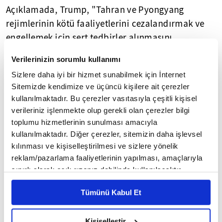
Açıklamada, Trump, "Tahran ve Pyongyang
rejimlerinin kötü faaliyetlerini cezalandırmak ve
engellemek için sert tedbirler alınmasını
onaylıyorum. Ayrıca, Amerika'nın demokratik
Verilerinizin sorumlu kullanımı
sürecine müdahalenin tolere edilmeyeceğini ve
Sizlere daha iyi bir hizmet sunabilmek için İnternet
Rusya'nın tahrip edici, istikrar bozucu eylemlerine
Sitemizde kendimize ve üçüncü kişilere ait çerezler
karşı müttefiklerimiz ve dostlarımızın yanında yer
kullanılmaktadır. Bu çerezler vasıtasıyla çeşitli kişisel
alacağımızı netleştirmeye destek veriyorum."
verileriniz işlenmekte olup gerekli olan çerezler bilgi
ifadelerini kullandı.
toplumu hizmetlerinin sunulması amacıyla
kullanılmaktadır. Diğer çerezler, sitemizin daha işlevsel
"TASARI, RUSYA'YI, ÇİN'İ VE KUZEY KORE'Yİ DAHA
kılınması ve kişiselleştirilmesi ve sizlere yönelik
YAKINLAŞTIRACAK"
reklam/pazarlama faaliyetlerinin yapılması, amaçlarıyla
sınırlı olarak açık rızanız dahilinde kullanılacaktır.
Çerezlere ilişkin tercihlerinizi çerez paneli vasıtasıyla
Buna karşın, Kongre'den ezici çoğunlukla geçen
Tümünü Kabul Et
belirleyebilirsiniz. Çerezlere ilişkin detaylı bilgi için
yaptırım tasarısına yönelik endişeleri olduğunu
Ayarlar butonuna tıklayabilir,
Çerez Bilgilendirme
anımsatan Trump, "Kongre'ye tasarının başkanlık
Metnimizi ziyaret edebilirsiniz.
Kişiselleştir