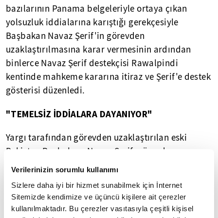
bazılarının Panama belgeleriyle ortaya çıkan
yolsuzluk iddialarına karıştığı gerekçesiyle
Başbakan Navaz Şerif'in görevden
uzaklaştırılmasına karar vermesinin ardından
binlerce Navaz Şerif destekçisi Rawalpindi
kentinde mahkeme kararına itiraz ve Şerif'e destek
gösterisi düzenledi.
"TEMELSİZ İDDİALARA DAYANIYOR"
Yargı tarafından görevden uzaklaştırılan eski
Pakistan Başbakanı Navaz Şerif, görevden
alınmasına yönelik memnuniyetsizliğini dile
Verilerinizin sorumlu kullanımı
getirerek kararın "temelsiz iddialara" dayandığını
Sizlere daha iyi bir hizmet sunabilmek için İnternet
söyledi.
Sitemizde kendimize ve üçüncü kişilere ait çerezler
kullanılmaktadır. Bu çerezler vasıtasıyla çeşitli kişisel
İKTİDAR HEVESİM YOK