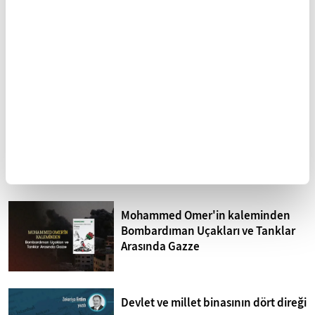
Kuzey Kıbrıs'ta siyonizm tehdidi
Sistematik işkence İsrail
hapishaneleri
Mohammed Omer'in kaleminden
Bombardıman Uçakları ve Tanklar
Arasında Gazze
Devlet ve millet binasının dört direği