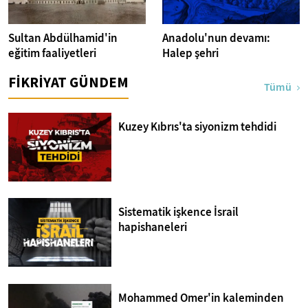
Sultan Abdülhamid'in
Anadolu'nun devamı:
eğitim faaliyetleri
Halep şehri
FİKRİYAT GÜNDEM
Tümü
Kuzey Kıbrıs'ta siyonizm tehdidi
Sistematik işkence İsrail
hapishaneleri
Mohammed Omer'in kaleminden