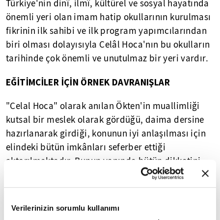
Türkiye'nin dinî, ilmî, kültürel ve sosyal hayatında
önemli yeri olan imam hatip okullarının kurulması
fikrinin ilk sahibi ve ilk program yapımcılarından
biri olması dolayısıyla Celâl Hoca'nın bu okulların
tarihinde çok önemli ve unutulmaz bir yeri vardır.
EĞİTİMCİLER İÇİN ÖRNEK DAVRANIŞLAR
"Celal Hoca" olarak anılan Ökten'in muallimliği
kutsal bir meslek olarak gördüğü, daima dersine
hazırlanarak girdiği, konunun iyi anlaşılması için
elindeki bütün imkânları seferber ettiği
aktarılmaktadır. Bunun yanında bütün dikkatini
dersine vermesi, talebelerinin düşüncelerine değer
vermesi, kimseyi rencide etmeyecek biçimde
değişik ödül ve ceza mekanizmalarına
Verilerinizin sorumlu kullanımı
başvurması, adil bir değerlendirme yapması ve en