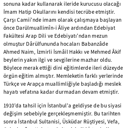
sonuna kadar kullanarak ileride kurucusu olacağı
İmam Hatip Okullarını kendisi tecrübe etmiştir.
Çarşı Camii'nde imam olarak çalışmaya başlayan
önce Darülmuallimîn-i Âliye ardından Edebiyat
Fakültesi Arap Dili ve Edebiyatı'ndan mezun
olmuştur Dârülfununda hocaları Babanzâde
Ahmed Naim, İzmirli İsmâil Hakkı ve Mehmed Âkif
beylerin yakın ilgi ve sevgilerine mazhar oldu.
Böylece merak ettiği dini eğitimlerde ileri düzeyde
örgün eğitim almıştır. Memleketin farklı yerlerinde
Türkçe ve Arapça muallimliğiyle başladığı meslek
hayatı vefatına kadar durmadan devam etmiştir.
1910'da tahsil için İstanbul'a geldiyse de bu siyasi
değişim sebebiyle gerçekleşmemiştir. Bu tarihten
sonra İstanbul Sultanisi, Üsküdar Rüştiyesi, Vefa,