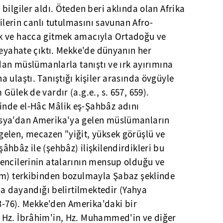
bilgiler aldı. Öteden beri aklında olan Afrika
kilerin canlı tutulmasını savunan Afro-
k ve hacca gitmek amacıyla Ortadoğu ve
seyahate çıktı. Mekke'de dünyanın her
rdan müslümanlarla tanıştı ve ırk ayırımına
 ulaştı. Tanıştığı kişiler arasında övgüyle
ülek de vardır (a.g.e., s. 657, 659).
nde el-Hâc Mâlik eş-Şahbâz adını
sya'dan Amerika'ya gelen müslümanların
elen, mecazen "yiğit, yüksek görüşlü ve
hbâz ile (şehbâz) ilişkilendirdikleri bu
encilerinin atalarının mensup olduğu ve
im) terkibinden bozulmayla Şabaz şeklinde
ına dayandığı belirtilmektedir (Yahya
73-76). Mekke'den Amerika'daki bir
 Hz. İbrâhim'in, Hz. Muhammed'in ve diğer