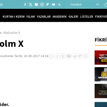
Ol
KUR'AN-I KERİM
İSLAM
YAZARLAR
AKADEMİK
GALERİ
LİSTELER
FİKRİYAT
e: Malcolm X
FİKR
colm X
ncelleme Tarihi:
10.08.2017 14:18
ider.