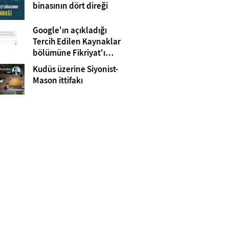
Gazze
binasının dört direği
Google'ın açıkladığı
Tercih Edilen Kaynaklar
bölümüne Fikriyat'ı
eklemeyi unutmayın!
Kudüs üzerine Siyonist-
Mason ittifakı