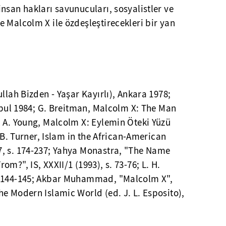
nsan hakları savunucuları, sosyalistler ve
 Malcolm X ile özdeşleştirecekleri bir yan
llah Bizden - Yaşar Kayırlı), Ankara 1978;
anbul 1984; G. Breitman, Malcolm X: The Man
; A. Young, Malcolm X: Eylemin Öteki Yüzü
. B. Turner, Islam in the African-American
, s. 174-237; Yahya Monastra, "The Name
m?", IS, XXXII/1 (1993), s. 73-76; L. H.
, 144-145; Akbar Muhammad, "Malcolm X",
e Modern Islamic World (ed. J. L. Esposito),