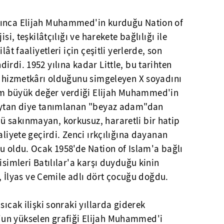
kınca Elijah Muhammed'in kurduğu Nation of
si, teşkilâtçılığı ve harekete bağlılığı ile
lât faaliyetleri için çeşitli yerlerde, son
irdi. 1952 yılına kadar Little, bu tarihten
ir hizmetkârı olduğunu simgeleyen X soyadını
m büyük değer verdiği Elijah Muhammed'in
Şeytan diye tanımlanan "beyaz adam"dan
 sakınmayan, korkusuz, hararetli bir hatip
aliyete geçirdi. Zenci ırkçılığına dayanan
u oldu. Ocak 1958'de Nation of Islam'a bağlı
isimleri Batılılar'a karşı duyduğu kinin
ay, İlyas ve Cemile adlı dört çocuğu doğdu.
sıcak ilişki sonraki yıllarda giderek
un yükselen grafiği Elijah Muhammed'i