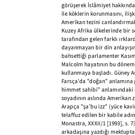
görüşerek İslâmiyet hakkında 
ile köklerin korunmasını, iliş
Amerikan tezini canlandırma
Kuzey Afrika ülkelerinde bir 
tarafından gelen farklı ırkla
dayanmayan bir din anlayışına
bahsettiği parlamenter Kasım G
Malcolm hayatının bu dönemi
kullanmaya başladı. Güney A
Farsça'da "doğan" anlamına g
himmet sahibi" anlamındaki şâ
soyadının aslında Amerikan z
Arapça "şa'bu izz" (yüce kav
telaffuz edilen bir kabile ad
Monastra, XXXII/1 [1993], s. 
arkadaşına yazdığı mektupta