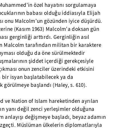
 Muhammed'in özel hayatını sorgulamaya
 çocuklarının babası olduğu iddiasıyla Elijah
sı onu Malcolm'un gözünden iyice düşürdü.
üzerine (Kasım 1963) Malcolm'a doksan gün
ı gerginliği arttırdı. Gerginliğin asıl
in Malcolm tarafından militan bir karaktere
yması olduğu da öne sürülmektedir
uşmalarının şiddet içerdiği gerekçesiyle
ıkması onun zenciler üzerindeki etkisini
 bir isyan başlatabilecek ya da
ak görülmeye başlandı (Haley, s. 610).
 ve Nation of Islam hareketinden ayrılan
nın yanı değil zenci yerleşimler olduğuna
âm anlayışı değişmeye başladı, beyaz adamın
geçti. Müslüman ülkelerin diplomatlarıyla