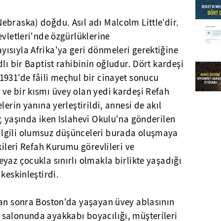
ebraska) doğdu. Asıl adı Malcolm Little'dir.
evletleri'nde özgürlüklerine
ısıyla Afrika'ya geri dönmeleri gerektiğine
lı bir Baptist rahibinin oğludur. Dört kardeşi
1931'de fâili meçhul bir cinayet sonucu
ve bir kısmı üvey olan yedi kardeşi Refah
lerin yanına yerleştirildi, annesi de akıl
ç yaşında iken Islahevi Okulu'na gönderilen
lgili olumsuz düşünceleri burada oluşmaya
kileri Refah Kurumu görevlileri ve
yaz çocukla sınırlı olmakla birlikte yaşadığı
keskinleştirdi.
tan sonra Boston'da yaşayan üvey ablasının
salonunda ayakkabı boyacılığı, müşterileri