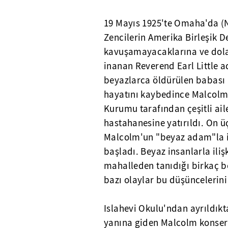
19 Mayıs 1925'te Omaha'da (N
Zencilerin Amerika Birleşik D
kavuşamayacaklarına ve dolay
inanan Reverend Earl Little ad
beyazlarca öldürülen babası 
hayatını kaybedince Malcolm 
Kurumu tarafından çeşitli aile
hastahanesine yatırıldı. On ü
Malcolm'un "beyaz adam"la i
başladı. Beyaz insanlarla iliş
mahalleden tanıdığı birkaç be
bazı olaylar bu düşüncelerini 
Islahevi Okulu'ndan ayrıldık
yanına giden Malcolm konser 