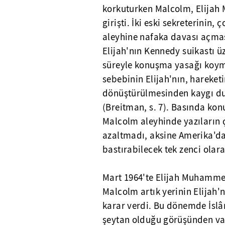
korkuturken Malcolm, Elijah
girişti. İki eski sekreterinin,
aleyhine nafaka davası açma
Elijah'nın Kennedy suikastı 
süreyle konuşma yasağı koymas
sebebinin Elijah'nın, hareket
dönüştürülmesinden kaygı du
(Breitman, s. 7). Basında kon
Malcolm aleyhinde yazıların ç
azaltmadı, aksine Amerika'da
bastırabilecek tek zenci olar
Mart 1964'te Elijah Muhammed
Malcolm artık yerinin Elijah'
karar verdi. Bu dönemde İsl
şeytan olduğu görüşünden vaz