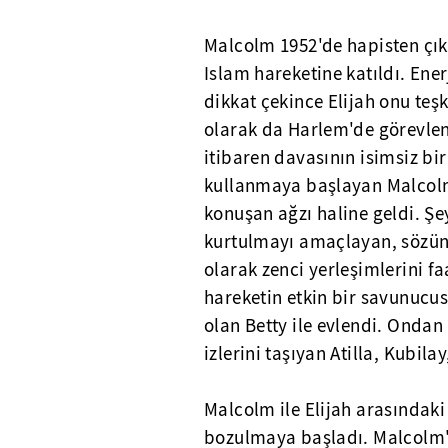
Malcolm 1952'de hapisten çı
Islam hareketine katıldı. Enerji
dikkat çekince Elijah onu teşki
olarak da Harlem'de görevlend
itibaren davasının isimsiz b
kullanmaya başlayan Malcol
konuşan ağzı haline geldi. 
kurtulmayı amaçlayan, sözünü
olarak zenci yerleşimlerini fa
hareketin etkin bir savunucus
olan Betty ile evlendi. Ondan 
izlerini taşıyan Atilla, Kubil
Malcolm ile Elijah arasındaki 
bozulmaya başladı. Malcolm'