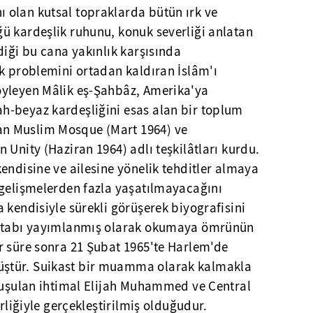
olan kutsal topraklarda bütün ırk ve
ü kardeşlik ruhunu, konuk severliği anlatan
diği bu cana yakınlık karşısında
k problemini ortadan kaldıran İslâm'ı
öyleyen Mâlik eş-Şahbâz, Amerika'ya
-beyaz kardeşliğini esas alan bir toplum
n Muslim Mosque (Mart 1964) ve
 Unity (Haziran 1964) adlı teşkilâtları kurdu.
endisine ve ailesine yönelik tehditler almaya
 gelişmelerden fazla yaşatılmayacağını
 kendisiyle sürekli görüşerek biyografisini
kitabı yayımlanmış olarak okumaya ömrünün
r süre sonra 21 Şubat 1965'te Harlem'de
ştür. Suikast bir muamma olarak kalmakla
onuşulan ihtimal Elijah Muhammed ve Central
irliğiyle gerçekleştirilmiş olduğudur.