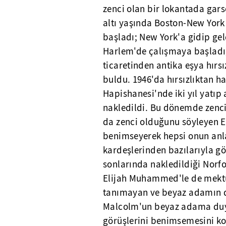
zenci olan bir lokantada gars
altı yaşında Boston-New York
başladı; New York'a gidip gel
Harlem'de çalışmaya başladığ
ticaretinden antika eşya hırsı
buldu. 1946'da hırsızlıktan 
Hapishanesi'nde iki yıl yatı
nakledildi. Bu dönemde zenci 
da zenci olduğunu söyleyen 
benimseyerek hepsi onun anl
kardeşlerinden bazılarıyla 
sonlarında nakledildiği Norfo
Elijah Muhammed'le de mektup
tanımayan ve beyaz adamın d
Malcolm'un beyaz adama duyd
görüşlerini benimsemesini kol