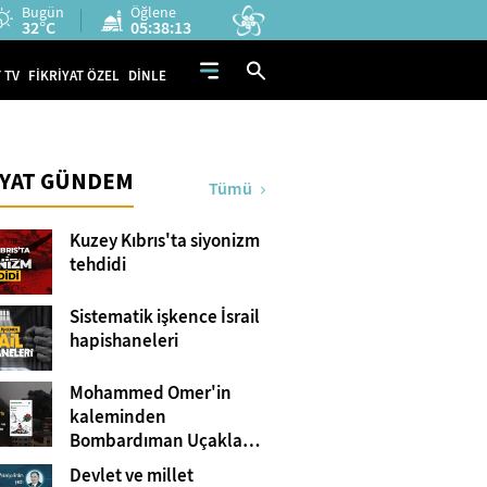
Bugün
Öğlene
32°C
05:38:12
 TV
FİKRİYAT ÖZEL
DİNLE
İYAT GÜNDEM
Tümü
Kuzey Kıbrıs'ta siyonizm
tehdidi
Sistematik işkence İsrail
hapishaneleri
Mohammed Omer'in
kaleminden
Bombardıman Uçakları
ve Tanklar Arasında
Devlet ve millet