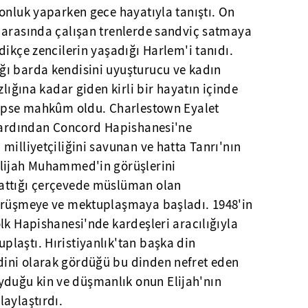
onluk yaparken gece hayatıyla tanıştı. On
 arasında çalışan trenlerde sandviç satmaya
dikçe zencilerin yaşadığı Harlem'i tanıdı.
ı barda kendisini uyuşturucu ve kadın
zlığına kadar giden kirli bir hayatın içinde
hapse mahkûm oldu. Charlestown Eyalet
p ardından Concord Hapishanesi'ne
milliyetçiliğini savunan ve hatta Tanrı'nın
Elijah Muhammed'in görüşlerini
attığı çerçevede müslüman olan
görüşmeye ve mektuplaşmaya başladı. 1948'in
lk Hapishanesi'nde kardeşleri aracılığıyla
laştı. Hıristiyanlık'tan başka din
ini olarak gördüğü bu dinden nefret eden
uğu kin ve düşmanlık onun Elijah'nın
aylaştırdı.