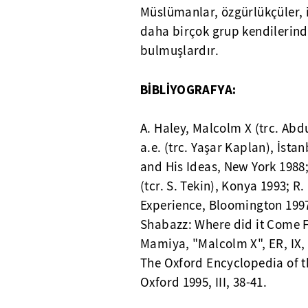
Müslümanlar, özgürlükçüler, i
daha birçok grup kendilerinde
bulmuşlardır.
BİBLİYOGRAFYA:
A. Haley, Malcolm X (trc. Abdu
a.e. (trc. Yaşar Kaplan), İst
and His Ideas, New York 1988
(tcr. S. Tekin), Konya 1993; R
Experience, Bloomington 1997
Shabazz: Where did it Come Fro
Mamiya, "Malcolm X", ER, IX
The Oxford Encyclopedia of th
Oxford 1995, III, 38-41.