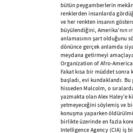
bütün peygamberlerin mekânı 
renklerden insanlarda gördüğ
ve her renkten insanın göster
büyülendiğini, Amerika'nın ır
anlamasının şart olduğunu s
dönünce gerçek anlamda siyah
meydana getirmeyi amaçlaya
Organization of Afro-American
Fakat kısa bir müddet sonra k
başladı, evi kundaklandı. Bu
hisseden Malcolm, o sıralarda
yazmakta olan Alex Haley'e 
yetmeyeceğini söylemiş ve bi
konuşma yaparken öldürülmü
birlikte üzerinde en fazla k
Intelligence Agency (CIA) iş b