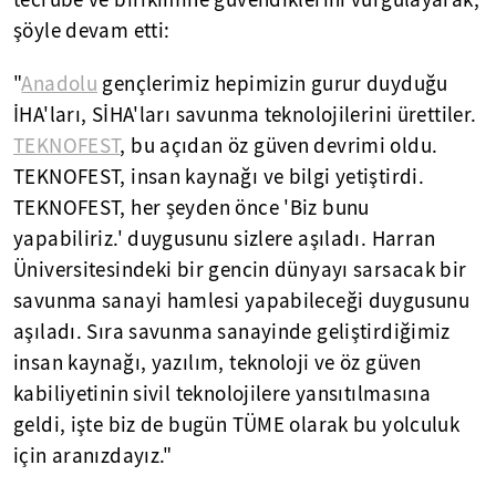
tecrübe ve birikimine güvendiklerini vurgulayarak,
şöyle devam etti:
"
Anadolu
gençlerimiz hepimizin gurur duyduğu
İHA'ları, SİHA'ları savunma teknolojilerini ürettiler.
TEKNOFEST
, bu açıdan öz güven devrimi oldu.
TEKNOFEST, insan kaynağı ve bilgi yetiştirdi.
TEKNOFEST, her şeyden önce 'Biz bunu
yapabiliriz.' duygusunu sizlere aşıladı. Harran
Üniversitesindeki bir gencin dünyayı sarsacak bir
savunma sanayi hamlesi yapabileceği duygusunu
aşıladı. Sıra savunma sanayinde geliştirdiğimiz
insan kaynağı, yazılım, teknoloji ve öz güven
kabiliyetinin sivil teknolojilere yansıtılmasına
geldi, işte biz de bugün TÜME olarak bu yolculuk
için aranızdayız."