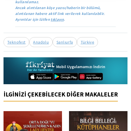
kullanılamaz.
Ancak alıntılanan köşe yazısı/haberin bir bölümü,
alıntılanan habere aktif link verilerek kullanılabilir.
Ayrıntılar için lütfen
tıklayın
.
Teknofest
Anadolu
Şanlıurfa
Türkiye
Mobil Uygulamamızı İndirin
İLGİNİZİ ÇEKEBİLECEK DİĞER MAKALELER