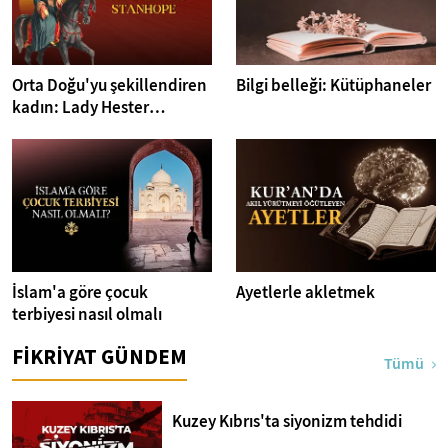
Orta Doğu'yu şekillendiren
Bilgi belleği: Kütüphaneler
kadın: Lady Hester
Stanhope
İslam'a göre çocuk
Ayetlerle akletmek
terbiyesi nasıl olmalı
FİKRİYAT GÜNDEM
Tümü
Kuzey Kıbrıs'ta siyonizm tehdidi