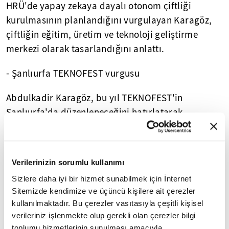
HRÜ'de yapay zekaya dayalı otonom çiftliği
kurulmasının planlandığını vurgulayan Karagöz,
çiftliğin eğitim, üretim ve teknoloji geliştirme
merkezi olarak tasarlandığını anlattı.
- Şanlıurfa TEKNOFEST vurgusu
Abdulkadir Karagöz, bu yıl TEKNOFEST'in
Şanlıurfa'da düzenleneceğini hatırlatarak,
gençlerin tarım teknolojilerine yönelik proje ve
fikirlerine daha fazla destek vermek istediklerini
dile getirdi.
Verilerinizin sorumlu kullanımı
Tarım teknolojilerine yönelik önemli bir farkındalık
Sizlere daha iyi bir hizmet sunabilmek için İnternet
Sitemizde kendimize ve üçüncü kişilere ait çerezler
oluştuğunu belirten Karagöz, "Şanlıurfa
kullanılmaktadır. Bu çerezler vasıtasıyla çeşitli kişisel
TEKNOFEST'te inşallah farkındalık oluşturma
verileriniz işlenmekte olup gerekli olan çerezler bilgi
noktasında damgamızı vuracağız. Biz 40 bin genç
toplumu hizmetlerinin sunulması amacıyla