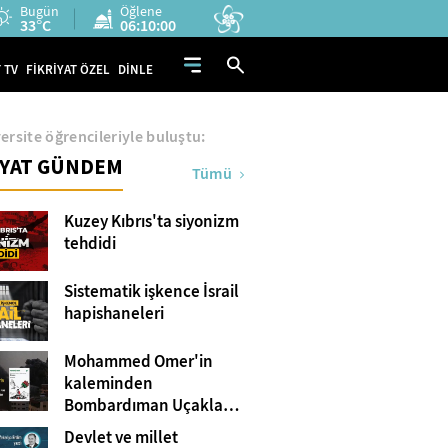
Bugün
Öğlene
33°C
06:09:59
 TV
FİKRİYAT ÖZEL
DİNLE
ersite öğrencileriyle buluştu:
İYAT GÜNDEM
Tümü
Kuzey Kıbrıs'ta siyonizm
tehdidi
Sistematik işkence İsrail
hapishaneleri
Mohammed Omer'in
kaleminden
Bombardıman Uçakları
ve Tanklar Arasında
Devlet ve millet