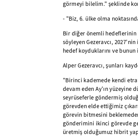
görmeyi bilelim." şeklinde ko
- "Biz, 6. ülke olma noktası
Bir diğer önemli hedeflerini
söyleyen Gezeravcı, 2027'nin 
hedef koyduklarını ve bunun 
Alper Gezeravcı, şunları kayde
"Birinci kademede kendi etra
devam eden Ay'ın yüzeyine dü
seyrüseferle göndermiş olduğu
görevden elde ettiğimiz çıka
görevin bitmesini beklemeden
gönderimini ikinci görevde ge
üretmiş olduğumuz hibrit yap