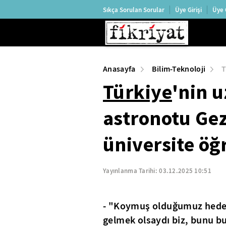
Sıkça Sorulan Sorular
Üye Girişi
Üye 
Anasayfa
Bilim-Teknoloji
T
Türkiye
'nin u
astronotu Ge
üniversite öğ
Yayınlanma Tarihi:
03.12.2025 10:51
- "Koymuş olduğumuz hedef, 
gelmek olsaydı biz, bunu b