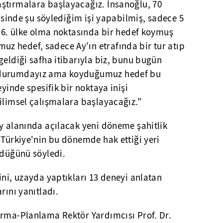
ştırmalara başlayacağız. İnsanoğlu, 70
risinde şu söylediğim işi yapabilmiş, sadece 5
, 6. ülke olma noktasında bir hedef koymuş
 hedef, sadece Ay'ın etrafında bir tur atıp
geldiği safha itibarıyla biz, bunu bugün
 durumdayız ama koyduğumuz hedef bu
eyinde spesifik bir noktaya inişi
ilimsel çalışmalara başlayacağız."
y alanında açılacak yeni döneme şahitlik
 Türkiye'nin bu dönemde hak ettiği yeri
rdüğünü söyledi.
ini, uzayda yaptıkları 13 deneyi anlatan
rını yanıtladı.
ırma-Planlama Rektör Yardımcısı Prof. Dr.