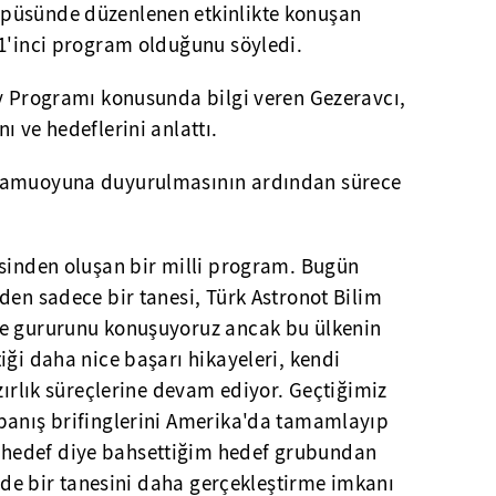
püsünde düzenlenen etkinlikte konuşan
51'inci program olduğunu söyledi.
ay Programı konusunda bilgi veren Gezeravcı,
ı ve hedeflerini anlattı.
 kamuoyuna duyurulmasının ardından sürece
esinden oluşan bir milli program. Bugün
den sadece bir tanesi, Türk Astronot Bilim
ve gururunu konuşuyoruz ancak bu ülkenin
iği daha nice başarı hikayeleri, kendi
azırlık süreçlerine devam ediyor. Geçtiğimiz
panış brifinglerini Amerika'da tamamlayıp
hedef diye bahsettiğim hedef grubundan
inde bir tanesini daha gerçekleştirme imkanı