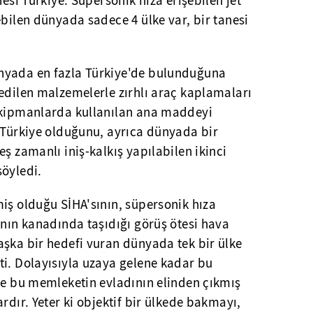
nesi Türkiye. Süpersonik hıza erişebilen jet
ebilen dünyada sadece 4 ülke var, bir tanesi
nyada en fazla Türkiye'de bulunduğuna
edilen malzemelerle zırhlı araç kaplamaları
ekipmanlarda kullanılan ana maddeyi
n Türkiye olduğunu, ayrıca dünyada bir
ş zamanlı iniş-kalkış yapılabilen ikinci
söyledi.
iş olduğu SİHA'sının, süpersonik hıza
ının kanadında taşıdığı görüş ötesi hava
aşka bir hedefi vuran dünyada tek bir ülke
ti. Dolayısıyla uzaya gelene kadar bu
de bu memleketin evladının elinden çıkmış
rdır. Yeter ki objektif bir ülkede bakmayı,