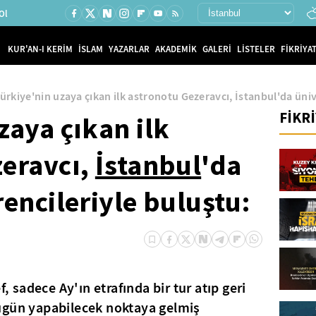
Ol
KUR'AN-I KERİM
İSLAM
YAZARLAR
AKADEMİK
GALERİ
LİSTELER
FİKRİYAT
ürkiye'nin uzaya çıkan ilk astronotu Gezeravcı, İstanbul'da üniv
FİKR
zaya çıkan ilk
zeravcı,
İstanbul
'da
rencileriyle buluştu:
sadece Ay'ın etrafında bir tur atıp geri
ugün yapabilecek noktaya gelmiş