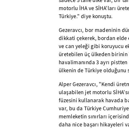
sadece 5 tane ülke var, bir ta
motorlu İHA ve SİHA'ları üret
Türkiye." diye konuştu.
Gezeravcı, bor madeninin dü
dikkati çekerek, bordan elde 
ve can yeleği gibi koruyucu 
üretebilen üç ülkeden birini
havalimanında 3 ayrı pistten e
ülkenin de Türkiye olduğunu 
Alper Gezeravcı, "Kendi üretm
ulaşabilen jet motorlu SİHA's
füzesini kullanarak havada b
var, bu da Türkiye Cumhuriye
memleketin sınırları içerisin
daha nice başarı hikayeleri va